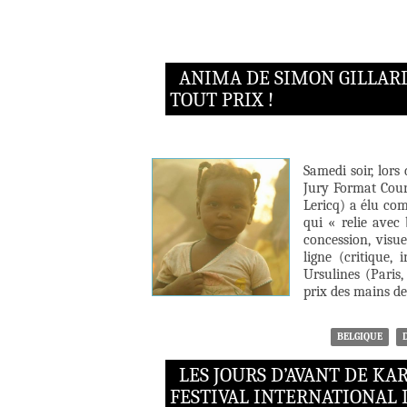
ANIMA DE SIMON GILLARD
TOUT PRIX !
Samedi soir, lors
Jury Format Cour
Lericq) a élu co
qui « relie avec
concession, visue
ligne (critique,
Ursulines (Paris,
prix des mains de
BELGIQUE
LES JOURS D’AVANT DE K
FESTIVAL INTERNATIONAL 