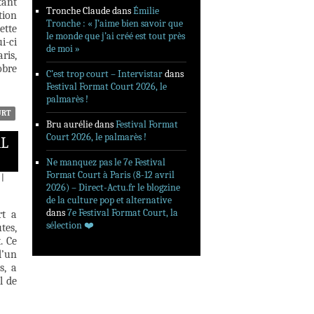
tant
Tronche Claude
dans
Émilie
tion
Tronche : « J’aime bien savoir que
ette
le monde que j’ai créé est tout près
i-ci
de moi »
ris,
obre
C’est trop court – Intervistar
dans
Festival Format Court 2026, le
palmarès !
URT
Bru aurélie
dans
Festival Format
Court 2026, le palmarès !
AL
Ne manquez pas le 7e Festival
Format Court à Paris (8-12 avril
|
2026) – Direct-Actu.fr le blogzine
de la culture pop et alternative
dans
7e Festival Format Court, la
rt a
sélection ❤️‍
tes,
. Ce
d’un
s, a
l de