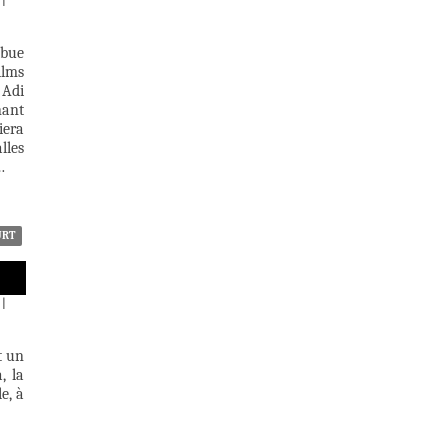
|
ibue
ilms
 Adi
nant
iera
lles
…
URT
|
t un
, la
e, à