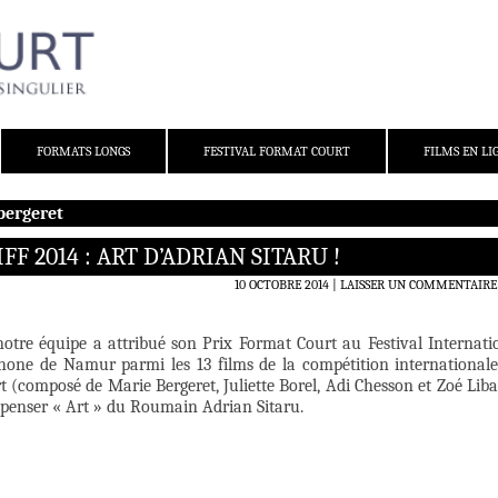
FORMATS LONGS
FESTIVAL FORMAT COURT
FILMS EN LI
bergeret
F 2014 : ART D’ADRIAN SITARU !
10 OCTOBRE 2014
LAISSER UN COMMENTAIRE
notre équipe a attribué son Prix Format Court au Festival Internati
one de Namur parmi les 13 films de la compétition internationale
 (composé de Marie Bergeret, Juliette Borel, Adi Chesson et Zoé Liba
mpenser « Art » du Roumain Adrian Sitaru.