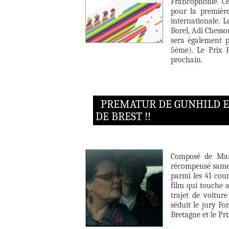
Francophonie. Ce
pour la premièr
internationale. 
Borel, Adi Chesso
sera également p
5ème). Le Prix F
prochain.
PREMATUR DE GUNHILD EN
DE BREST !!
Composé de Mari
récompensé samed
parmi les 41 cour
film qui touche 
trajet de voitur
séduit le jury Fo
Bretagne et le Pri