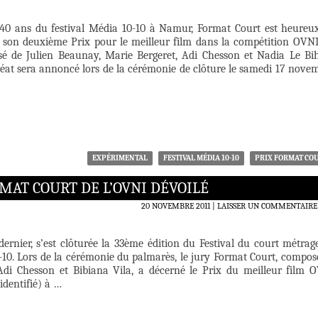
 40 ans du festival Média 10-10 à Namur, Format Court est heureu
 son deuxième Prix pour le meilleur film dans la compétition OVNI
é de Julien Beaunay, Marie Bergeret, Adi Chesson et Nadia Le Bi
at sera annoncé lors de la cérémonie de clôture le samedi 17 nove
EXPÉRIMENTAL
FESTIVAL MÉDIA 10-10
PRIX FORMAT CO
ORMAT COURT DE L’OVNI DÉVOILÉ
20 NOVEMBRE 2011
LAISSER UN COMMENTAIRE
ernier, s’est clôturée la 33ème édition du Festival du court métrag
10. Lors de la cérémonie du palmarès, le jury Format Court, compos
Adi Chesson et Bibiana Vila, a décerné le Prix du meilleur film 
identifié) à …