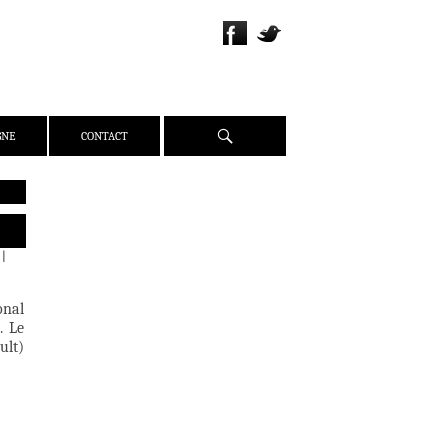
Recherche
GNE
CONTACT
QUI SOMMES-NOUS ?
PRÉSENTATION
|
ÉQUIPE
PRESSE
onal
PARTENAIRES
. Le
ult)
WEBZINE
ACTUALITÉS
CRITIQUES
DOSSIERS