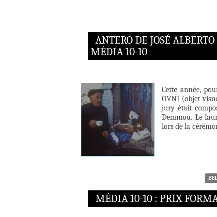
ANTERO DE JOSÉ ALBERTO 
MÉDIA 10-10
Cette année, pou
OVNI (objet visue
jury était compo
Demmou. Le lauré
lors de la cérémo
BE
MÉDIA 10-10 : PRIX FOR