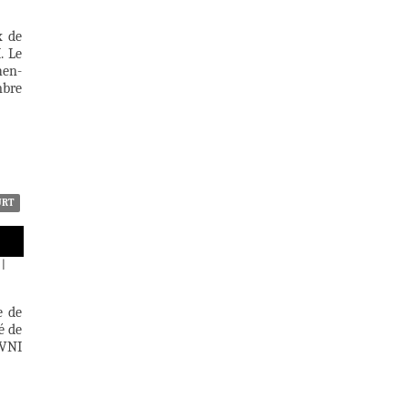
x de
. Le
hen-
mbre
URT
|
e de
é de
OVNI