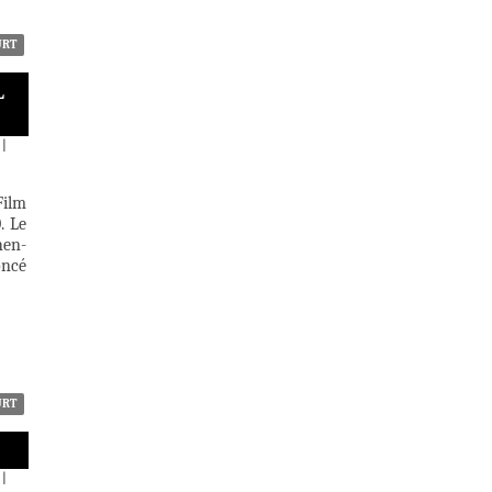
URT
L
|
Film
. Le
hen-
oncé
URT
|