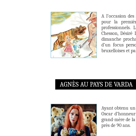
A l’occasion des 
pour la premièr
professionnels.
Chesson, Désiré 
dimanche prochai
d’un focus pers
bruxelloises et p
AGNÈS AU PAYS DE VARDA
Ayant obtenu un 
Oscar d’honneur 
grand-mère de la n
près de 90 ans.