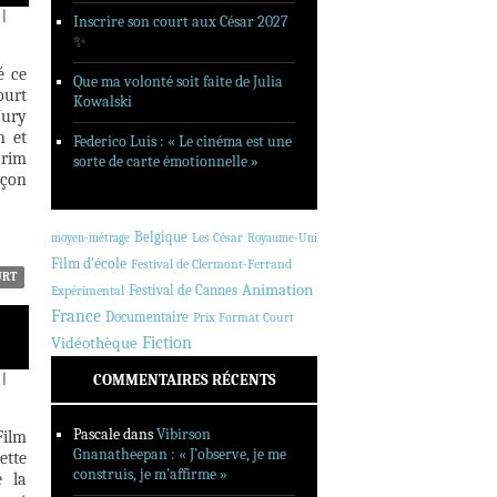
|
Inscrire son court aux César 2027
✨
é ce
Que ma volonté soit faite de Julia
ourt
Kowalski
Jury
n et
Federico Luis : « Le cinéma est une
arim
sorte de carte émotionnelle »
açon
Belgique
Les César
moyen-métrage
Royaume-Uni
Film d'école
Festival de Clermont-Ferrand
URT
Animation
Festival de Cannes
Expérimental
France
Documentaire
Prix Format Court
Fiction
Vidéothèque
|
COMMENTAIRES RÉCENTS
Pascale
dans
Vibirson
Film
Gnanatheepan : « J’observe, je me
tte
construis, je m’affirme »
e la