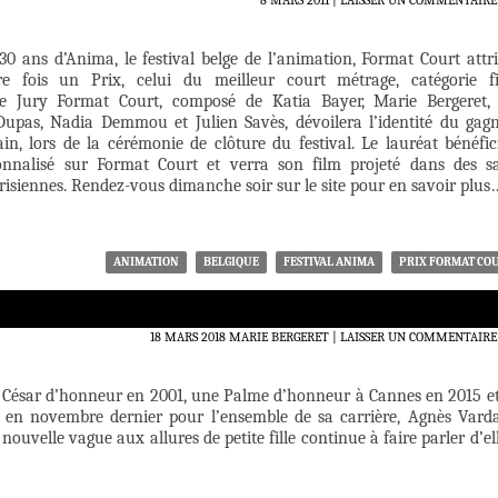
8 MARS 2011
LAISSER UN COMMENTAIRE
30 ans d’Anima, le festival belge de l’animation, Format Court attr
e fois un Prix, celui du meilleur court métrage, catégorie f
 Le Jury Format Court, composé de Katia Bayer, Marie Bergeret,
Dupas, Nadia Demmou et Julien Savès, dévoilera l’identité du gag
n, lors de la cérémonie de clôture du festival. Le lauréat bénéfic
onnalisé sur Format Court et verra son film projeté dans des sa
arisiennes. Rendez-vous dimanche soir sur le site pour en savoir plus
ANIMATION
BELGIQUE
FESTIVAL ANIMA
PRIX FORMAT CO
18 MARS 2018
MARIE BERGERET
LAISSER UN COMMENTAIRE
César d’honneur en 2001, une Palme d’honneur à Cannes en 2015 e
en novembre dernier pour l’ensemble de sa carrière, Agnès Varda
ouvelle vague aux allures de petite fille continue à faire parler d’ell