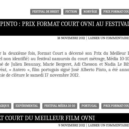
FESTIVAL DE BREST
FICTION
NORVÈGE
PRIX FORMAT CO
PINTO : PRIX FORMAT COURT OVNI AU FESTIVA
18 NOVEMBRE 2012
LAISSER UN COMMENTAIRE
r la deuxième fois, Format Court a décerné son Prix du Meilleur 
l non identifié) au festival namurois du court métrage, Média 10-10
sé de Julien Beaunay, Marie Bergeret, Adi Chesson et Nadia Le Bi
at, « Antero », film portugais signé José Alberto Pinto, a été ann
nie de clôture le samedi 17 novembre 2012.
LGIQUE
EXPÉRIMENTAL
FESTIVAL MÉDIA 10-10
PORTUGAL
PRIX FORMAT CO
MAT COURT DU MEILLEUR FILM OVNI
9 NOVEMBRE 2012
LAISSER UN COMMENTAIRE