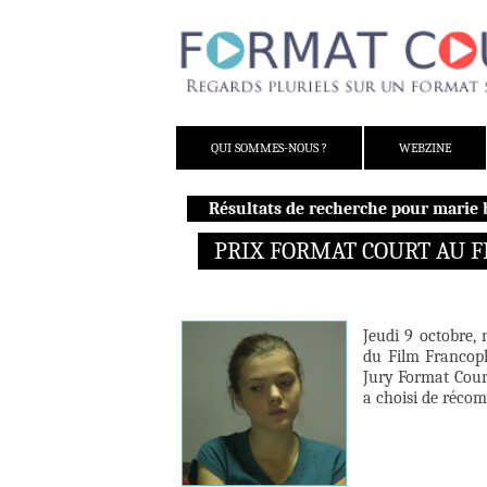
ALLER AU CONTENU
QUI SOMMES-NOUS ?
WEBZINE
Résultats de recherche pour marie 
PRIX FORMAT COURT AU FIF
Jeudi 9 octobre, 
du Film Francoph
Jury Format Court
a choisi de réco