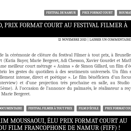
FESTIVAL DE NAMUR
PRIX FORMAT COURT
ROUMA
, PRIX FORMAT COURT AU FESTIVAL FILMER À
12 NOVEMBRE 2013
LAISSER UN COMMENTAIRE
 de la cérémonie de clôture du festival Filmer à tout prix, à Bruxelles
t (Katia Bayer, Marie Bergeret, Adi Chesson, Xavier Gourdet et Mat
mme meilleur court métrage « Anima » de Simon Gillard, un film d’é
 brio les gestes du quotidien à des sentiments universels. Un film 
llement intense, direct et poétique ». Le film bénéficiera d’un focu
 interview) et d’une projection très prochaine en salle, au Studio
 5ème). À l’occasion de l’annonce du palmarès, le réalisateur a reç
 Marie Bergeret.
DOCUMENTAIRE
FESTIVAL FILMER À TOUT PRIX
FILM D'ÉCOLE
PRIX FORMAT CO
ARIM MOUSSAOUI, ÉLU PRIX FORMAT COURT AU
DU FILM FRANCOPHONE DE NAMUR (FIFF) !