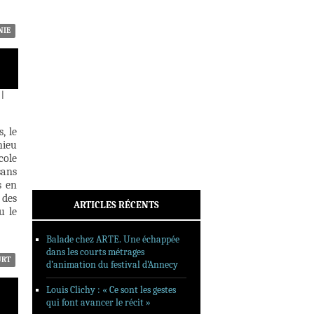
INTERVIEWS
REPORTAGES
NIE
SORTIES DVD
FORMATS LONGS
FESTIVAL FORMAT COURT
|
FILMS EN LIGNE
, le
CONTACT
hieu
cole
sans
s en
 des
ARTICLES RÉCENTS
u le
Balade chez ARTE. Une échappée
dans les courts métrages
URT
d’animation du festival d’Annecy
Louis Clichy : « Ce sont les gestes
qui font avancer le récit »