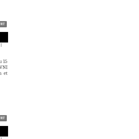
URT
|
u 15
OVNI
n et
URT