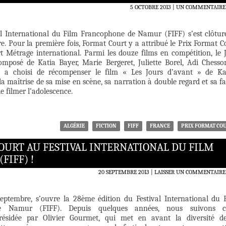
5 OCTOBRE 2013
UN COMMENTAIRE
l International du Film Francophone de Namur (FIFF) s’est clôtur
e. Pour la première fois, Format Court y a attribué le Prix Format C
t Métrage international. Parmi les douze films en compétition, le 
mposé de Katia Bayer, Marie Bergeret, Juliette Borel, Adi Chesso
) a choisi de récompenser le film « Les Jours d’avant » de K
 maîtrise de sa mise en scène, sa narration à double regard et sa f
e filmer l’adolescence.
ALGÉRIE
FICTION
FIFF
FRANCE
PRIX FORMAT CO
OURT AU FESTIVAL INTERNATIONAL DU FILM
IFF) !
20 SEPTEMBRE 2013
LAISSER UN COMMENTAIRE
eptembre, s’ouvre la 28ème édition du Festival International du 
e Namur (FIFF). Depuis quelques années, nous suivons ce
présidée par Olivier Gourmet, qui met en avant la diversité d