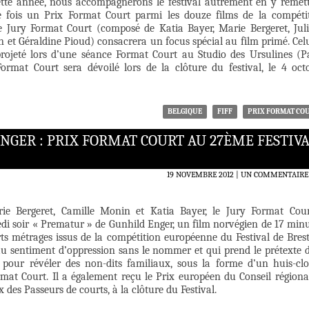
tte année, nous accompagnerons le festival autrement en y remet
e fois un Prix Format Court parmi les douze films de la compéti
Le Jury Format Court (composé de Katia Bayer, Marie Bergeret, Juli
n et Géraldine Pioud) consacrera un focus spécial au film primé. Celu
rojeté lors d’une séance Format Court au Studio des Ursulines (Pa
ormat Court sera dévoilé lors de la clôture du festival, le 4 oct
BELGIQUE
FIFF
PRIX FORMAT CO
GER : PRIX FORMAT COURT AU 27ÈME FESTIV
19 NOVEMBRE 2012
UN COMMENTAIRE
e Bergeret, Camille Monin et Katia Bayer, le Jury Format Cou
i soir « Prematur » de Gunhild Enger, un film norvégien de 17 minu
ts métrages issus de la compétition européenne du Festival de Brest
au sentiment d’oppression sans le nommer et qui prend le prétexte 
e pour révéler des non-dits familiaux, sous la forme d’un huis-clo
rmat Court. Il a également reçu le Prix européen du Conseil régiona
x des Passeurs de courts, à la clôture du Festival.