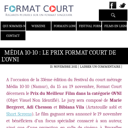
Recherche
ALLER AU CONTENU
QUI SOMMES-NOUS ?
WEBZINE
FORMATS LONGS
FESTIVAL FORMAT COURT
FILMS EN LIGNE
CONTACT
MÉDIA 10-10 : LE PRIX FORMAT COURT DE
L’OVNI
15 NOVEMBRE 2011
LAISSER UN COMMENTAIRE
|
A l’occasion de la 33ème édition du Festival du court métrage
Média 10-10 (Namur), du 15 au 19 novembre, Format Court
décernera le
Prix du Meilleur Film dans la catégorie OVNI
(Objet Visuel Non Identifié).
Le jury sera composé de
Marie
Bergeret
,
Adi Chesson
et
Bibiana Vila
(Artatouille asbl et
Short Screens
).
Le film gagnant sera annoncé le 19 novembre
et bénéficiera d’un focus spécialisé consacré à son auteur,
ainsi que d’une projection en salle de cinéma à Bruxelles