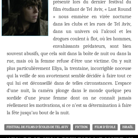
présenté lors du dernier festival du
film étudiant de Tel Aviv, « Last Round
» nous emmène en virée nocturne
dans les clubs et les rues de Tel Aviv,
dans un univers où l’alcool et les
drogues coulent à flot, où les hommes,
envahissants prédateurs, sont bien
souvent abusifs, que cela soit dans la boîte de nuit ou dans la
rue, mais où la femme refuse d’être une victime. On y suit
plus particulièrement Eliya, la trentaine, incorrigible noceuse
qui la veille de son avortement semble décidée à faire tout ce
qui lui est déconseillé dans de telles circonstances. L’espace
d’une nuit, la caméra plonge dans le monde quelque peu
sordide d’une jeune femme dont on ne connaît jamais
réellement les motivations, si ce n’est sa détermination à faire
la fête jusqu’au bout de la nuit.
FESTIVAL DE FILMS D'ÉCOLES DE TEL AVIV
FICTION
FILM D'ÉCOLE
ISRAËL