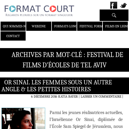
Recherche
ALLER AU CONTENU
QUI SOMMES-NOUS ?
WEBZINE
FORMATS LONGS
FESTIVAL FORMAT COURT
FILMS EN LIGNE
CONTACT
ARCHIVES PAR MOT-CLÉ : FESTIVAL DE
FILMS D’ÉCOLES DE TEL AVIV
OR SINAI. LES FEMMES SOUS UN AUTRE
ANGLE & LES PETITES HISTOIRES
6 DÉCEMBRE 2016
KATIA BAYER
LAISSER UN COMMENTAIRE
|
Parmi les jeunes réalisatrices actuelles,
l’Israélienne Or Sinai, diplômée de
l’École Sam Spiegel de Jérusalem, nous