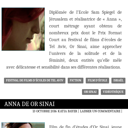
Diplômée de l’Ecole Sam Spiegel de
Jérusalem et réalisatrice de « Anna »,
court métrage ayant obtenu de
nombreux prix dont le Prix Format
Court au Festival de films d’écoles de
Tel Aviv, Or Sinai, aime approcher
l’univers de la solitude et de la
féminité, deux entités qu’elle mêle
avec délicatesse et sensibilité dans ses différentes réalisations.
FESTIVAL DE FILMS D'ÉCOLES DE TEL AVIV
FICTION
FILM D'ÉCOLE
ISRAËL
OR SINAI
VIDÉOTHÈQUE
ANNA DE OR SINAI
13 OCTOBRE 2016
KATIA BAYER
LAISSER UN COMMENTAIRE
|
Film de fin d’études d’Or Sinai, jeune