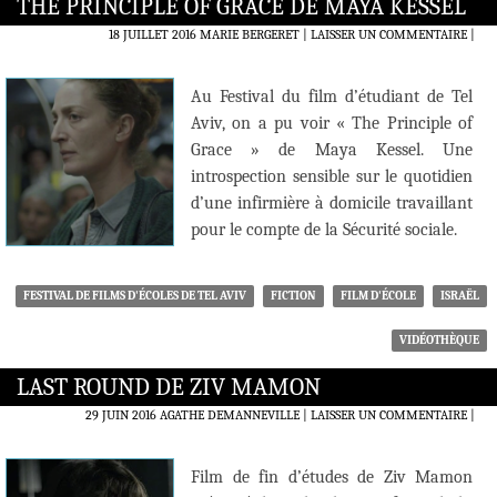
THE PRINCIPLE OF GRACE DE MAYA KESSEL
18 JUILLET 2016
MARIE BERGERET
LAISSER UN COMMENTAIRE
|
Au Festival du film d’étudiant de Tel
Aviv, on a pu voir « The Principle of
Grace » de Maya Kessel. Une
introspection sensible sur le quotidien
d’une infirmière à domicile travaillant
pour le compte de la Sécurité sociale.
FESTIVAL DE FILMS D'ÉCOLES DE TEL AVIV
FICTION
FILM D'ÉCOLE
ISRAËL
VIDÉOTHÈQUE
LAST ROUND DE ZIV MAMON
29 JUIN 2016
AGATHE DEMANNEVILLE
LAISSER UN COMMENTAIRE
|
Film de fin d’études de Ziv Mamon