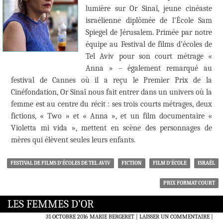
lumière sur Or Sinaï, jeune cinéaste
israélienne diplômée de l’École Sam
Spiegel de Jérusalem. Primée par notre
équipe au Festival de films d’écoles de
Tel Aviv pour son court métrage «
Anna » – également remarqué au
festival de Cannes où il a reçu le Premier Prix de la
Cinéfondation, Or Sinaï nous fait entrer dans un univers où la
femme est au centre du récit : ses trois courts métrages, deux
fictions, « Two » et « Anna », et un film documentaire «
Violetta mi vida », mettent en scène des personnages de
mères qui élèvent seules leurs enfants.
FESTIVAL DE FILMS D'ÉCOLES DE TEL AVIV
FICTION
FILM D'ÉCOLE
ISRAËL
PRIX FORMAT COURT
LES FEMMES D’OR
31 OCTOBRE 2016
MARIE BERGERET
LAISSER UN COMMENTAIRE
|