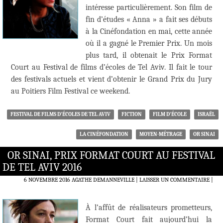
intéresse particulièrement. Son film de
fin d’études « Anna » a fait ses débuts
à la Cinéfondation en mai, cette année
où il a gagné le Premier Prix. Un mois
plus tard, il obtenait le Prix Format
Court au Festival de films d’écoles de Tel Aviv. Il fait le tour
des festivals actuels et vient d’obtenir le Grand Prix du Jury
au Poitiers Film Festival ce weekend.
FESTIVAL DE FILMS D'ÉCOLES DE TEL AVIV
FICTION
FILM D'ÉCOLE
ISRAËL
LA CINÉFONDATION
MOYEN-MÉTRAGE
OR SINAI
OR SINAI, PRIX FORMAT COURT AU FESTIVAL
DE TEL AVIV 2016
6 NOVEMBRE 2016
AGATHE DEMANNEVILLE
LAISSER UN COMMENTAIRE
|
À l’affût de réalisateurs prometteurs,
Format Court fait aujourd’hui la