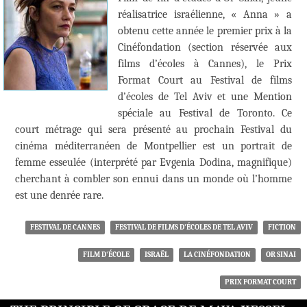
réalisatrice israélienne, « Anna » a
obtenu cette année le premier prix à la
Cinéfondation (section réservée aux
films d’écoles à Cannes), le Prix
Format Court au Festival de films
d’écoles de Tel Aviv et une Mention
spéciale au Festival de Toronto. Ce
court métrage qui sera présenté au prochain Festival du
cinéma méditerranéen de Montpellier est un portrait de
femme esseulée (interprété par Evgenia Dodina, magnifique)
cherchant à combler son ennui dans un monde où l’homme
est une denrée rare.
FESTIVAL DE CANNES
FESTIVAL DE FILMS D'ÉCOLES DE TEL AVIV
FICTION
FILM D'ÉCOLE
ISRAËL
LA CINÉFONDATION
OR SINAI
PRIX FORMAT COURT