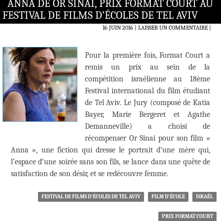
ANNA DE OR SINAI, PRIX FORMAT COURT AU
FESTIVAL DE FILMS D’ÉCOLES DE TEL AVIV
16 JUIN 2016
LAISSER UN COMMENTAIRE
|
Pour la première fois, Format Court a
remis un prix au sein de la
compétition israélienne au 18ème
Festival international du film étudiant
de Tel Aviv. Le Jury (composé de Katia
Bayer, Marie Bergeret et Agathe
Demanneville) a choisi de
récompenser Or Sinai pour son film «
Anna », une fiction qui dresse le portrait d’une mère qui,
l’espace d’une soirée sans son fils, se lance dans une quête de
satisfaction de son désir, et se redécouvre femme.
FESTIVAL DE FILMS D'ÉCOLES DE TEL AVIV
FILM D'ÉCOLE
ISRAËL
PRIX FORMAT COURT