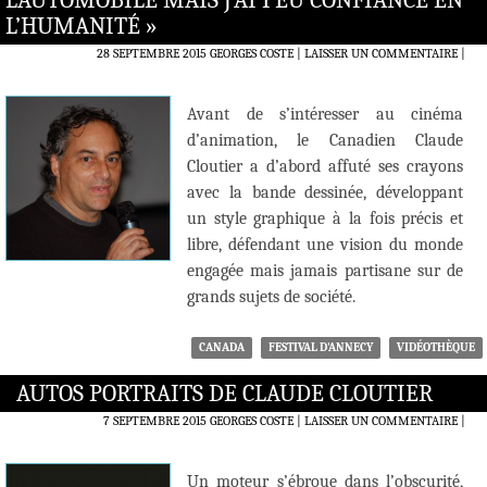
L’AUTOMOBILE MAIS J’AI PEU CONFIANCE EN
L’HUMANITÉ »
28 SEPTEMBRE 2015
GEORGES COSTE
LAISSER UN COMMENTAIRE
|
Avant de s’intéresser au cinéma
d’animation, le Canadien Claude
Cloutier a d’abord affuté ses crayons
avec la bande dessinée, développant
un style graphique à la fois précis et
libre, défendant une vision du monde
engagée mais jamais partisane sur de
grands sujets de société.
CANADA
FESTIVAL D'ANNECY
VIDÉOTHÈQUE
AUTOS PORTRAITS DE CLAUDE CLOUTIER
7 SEPTEMBRE 2015
GEORGES COSTE
LAISSER UN COMMENTAIRE
|
Un moteur s’ébroue dans l’obscurité,