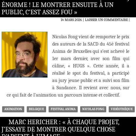
ÉNORME ! LE MONTRER ENSUITE À UN
PUBLIC, C’EST ASSEZ FOU »
14 MARS 2026
LAISSER UN COMMENTAIRE
|
Nicolas Fong vient de remporter le prix
des auteurs de la SACD du 45è festival
Anima de Bruxelles qui s’est achevé le
1er mars dernier, avec son film qui
câline, « HUGS ». Cette année, il a
réalisé le spot du festival, a participé
au jury jeune public et a suivi son film
à Sundance. Il revient avec nous, sur
ce qui fait de l’animation un parcours intense et collectif.
ANIMATION
BELGIQUE
FESTIVAL ANIMA
NICOLAS FONG
VIDÉOTHÈQUE
MARC HERICHER : « À CHAQUE PROJET,
J’ESSAYE DE MONTRER QUELQUE CHOSE