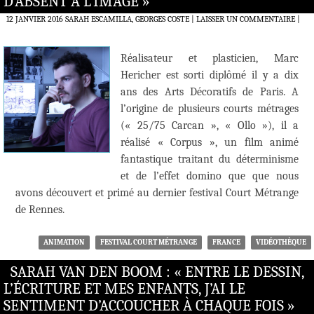
D’ABSENT À L’IMAGE »
12 JANVIER 2016
SARAH ESCAMILLA, GEORGES COSTE
LAISSER UN COMMENTAIRE
|
Réalisateur et plasticien, Marc
Hericher est sorti diplômé il y a dix
ans des Arts Décoratifs de Paris. A
l’origine de plusieurs courts métrages
(« 25/75 Carcan », « Ollo »), il a
réalisé « Corpus », un film animé
fantastique traitant du déterminisme
et de l’effet domino que que nous
avons découvert et primé au dernier festival Court Métrange
de Rennes.
ANIMATION
FESTIVAL COURT MÉTRANGE
FRANCE
VIDÉOTHÈQUE
SARAH VAN DEN BOOM : « ENTRE LE DESSIN,
L’ÉCRITURE ET MES ENFANTS, J’AI LE
SENTIMENT D’ACCOUCHER À CHAQUE FOIS »