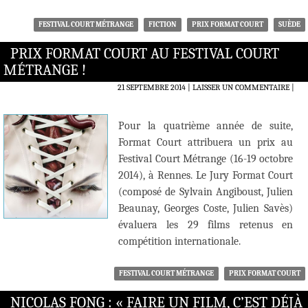
FESTIVAL COURT MÉTRANGE
FICTION
PRIX FORMAT COURT
SUÈDE
PRIX FORMAT COURT AU FESTIVAL COURT
MÉTRANGE !
21 SEPTEMBRE 2014
LAISSER UN COMMENTAIRE
|
Pour la quatrième année de suite,
Format Court attribuera un prix au
Festival Court Métrange (16-19 octobre
2014), à Rennes. Le Jury Format Court
(composé de Sylvain Angiboust, Julien
Beaunay, Georges Coste, Julien Savès)
évaluera les 29 films retenus en
compétition internationale.
FESTIVAL COURT MÉTRANGE
PRIX FORMAT COURT
NICOLAS FONG : « FAIRE UN FILM, C’EST DÉJÀ