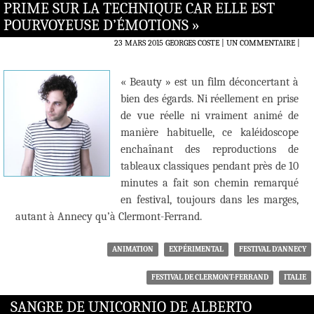
PRIME SUR LA TECHNIQUE CAR ELLE EST
POURVOYEUSE D’ÉMOTIONS »
23 MARS 2015
GEORGES COSTE
UN COMMENTAIRE
|
« Beauty » est un film déconcertant à
bien des égards. Ni réellement en prise
de vue réelle ni vraiment animé de
manière habituelle, ce kaléidoscope
enchaînant des reproductions de
tableaux classiques pendant près de 10
minutes a fait son chemin remarqué
en festival, toujours dans les marges,
autant à Annecy qu’à Clermont-Ferrand.
ANIMATION
EXPÉRIMENTAL
FESTIVAL D'ANNECY
FESTIVAL DE CLERMONT-FERRAND
ITALIE
SANGRE DE UNICORNIO DE ALBERTO