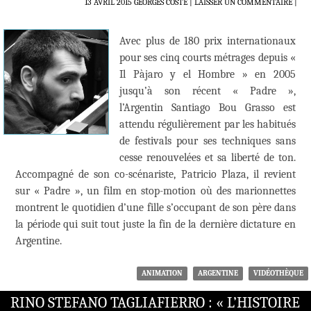
13 AVRIL 2015
GEORGES COSTE
LAISSER UN COMMENTAIRE
|
Avec plus de 180 prix internationaux
pour ses cinq courts métrages depuis «
Il Pàjaro y el Hombre » en 2005
jusqu’à son récent « Padre »,
l’Argentin Santiago Bou Grasso est
attendu régulièrement par les habitués
de festivals pour ses techniques sans
cesse renouvelées et sa liberté de ton.
Accompagné de son co-scénariste, Patricio Plaza, il revient
sur « Padre », un film en stop-motion où des marionnettes
montrent le quotidien d’une fille s’occupant de son père dans
la période qui suit tout juste la fin de la dernière dictature en
Argentine.
ANIMATION
ARGENTINE
VIDÉOTHÈQUE
RINO STEFANO TAGLIAFIERRO : « L’HISTOIRE