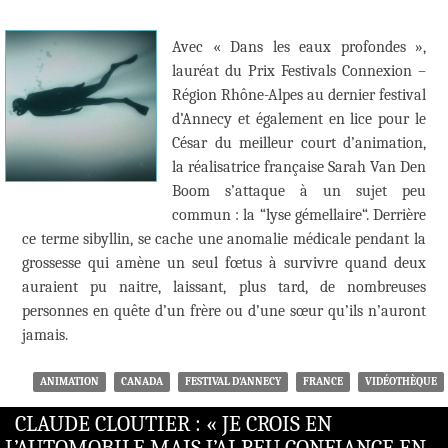
Avec « Dans les eaux profondes »,
lauréat du Prix Festivals Connexion –
Région Rhône-Alpes au dernier festival
d’Annecy et également en lice pour le
César du meilleur court d’animation,
la réalisatrice française Sarah Van Den
Boom s’attaque à un sujet peu
commun : la “lyse gémellaire“. Derrière
ce terme sibyllin, se cache une anomalie médicale pendant la
grossesse qui amène un seul fœtus à survivre quand deux
auraient pu naitre, laissant, plus tard, de nombreuses
personnes en quête d’un frère ou d’une sœur qu’ils n’auront
jamais.
ANIMATION
CANADA
FESTIVAL D'ANNECY
FRANCE
VIDÉOTHÈQUE
CLAUDE CLOUTIER : « JE CROIS EN