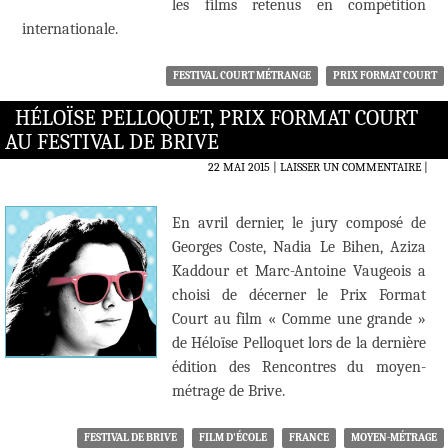
les films retenus en compétition
internationale.
FESTIVAL COURT MÉTRANGE
PRIX FORMAT COURT
HÉLOÏSE PELLOQUET, PRIX FORMAT COURT
AU FESTIVAL DE BRIVE
22 MAI 2015
LAISSER UN COMMENTAIRE
|
En avril dernier, le jury composé de
Georges Coste, Nadia Le Bihen, Aziza
Kaddour et Marc-Antoine Vaugeois a
choisi de décerner le Prix Format
Court au film « Comme une grande »
de Héloïse Pelloquet lors de la dernière
édition des Rencontres du moyen-
métrage de Brive.
FESTIVAL DE BRIVE
FILM D'ÉCOLE
FRANCE
MOYEN-MÉTRAGE