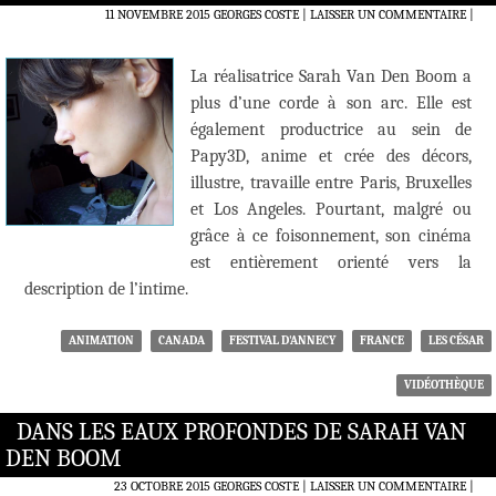
11 NOVEMBRE 2015
GEORGES COSTE
LAISSER UN COMMENTAIRE
|
La réalisatrice Sarah Van Den Boom a
plus d’une corde à son arc. Elle est
également productrice au sein de
Papy3D, anime et crée des décors,
illustre, travaille entre Paris, Bruxelles
et Los Angeles. Pourtant, malgré ou
grâce à ce foisonnement, son cinéma
est entièrement orienté vers la
description de l’intime.
ANIMATION
CANADA
FESTIVAL D'ANNECY
FRANCE
LES CÉSAR
VIDÉOTHÈQUE
DANS LES EAUX PROFONDES DE SARAH VAN
DEN BOOM
23 OCTOBRE 2015
GEORGES COSTE
LAISSER UN COMMENTAIRE
|