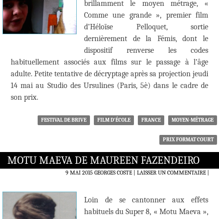
brillamment le moyen métrage, «
Comme une grande », premier film
d’Héloïse Pelloquet, sortie
dernièrement de la Fémis, dont le
dispositif renverse les codes
habituellement associés aux films sur le passage à l’âge
adulte. Petite tentative de décryptage après sa projection jeudi
14 mai au Studio des Ursulines (Paris, 5è) dans le cadre de
son prix.
FESTIVAL DE BRIVE
FILM D'ÉCOLE
FRANCE
MOYEN-MÉTRAGE
PRIX FORMAT COURT
MOTU MAEVA DE MAUREEN FAZENDEIRO
9 MAI 2015
GEORGES COSTE
LAISSER UN COMMENTAIRE
|
Loin de se cantonner aux effets
habituels du Super 8, « Motu Maeva »,