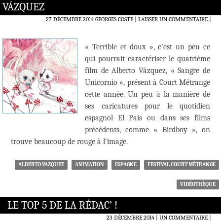
VÁZQUEZ
27 DÉCEMBRE 2014
GEORGES COSTE
LAISSER UN COMMENTAIRE
|
« Terrible et doux », c’est un peu ce
qui pourrait caractériser le quatrième
film de Alberto Vázquez, « Sangre de
Unicornio », présent à Court Métrange
cette année. Un peu à la manière de
ses caricatures pour le quotidien
espagnol El Pais ou dans ses films
précédents, comme « Birdboy », on
trouve beaucoup de rouge à l’image.
ALBERTO VAZQUEZ
ANIMATION
ESPAGNE
FESTIVAL COURT MÉTRANGE
VIDÉOTHÈQUE
LE TOP 5 DE LA RÉDAC’ !
23 DÉCEMBRE 2014
UN COMMENTAIRE
|