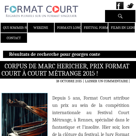
Recherche
ALLER AU CONTENU
QUI SOMMES-NOUS ?
WEBZINE
FORMATS LONGS
FESTIVAL FORMAT COURT
FILMS EN LIGNE
CONTACT
Résultats de recherche pour georges coste
CORPUS DE MARC HERICHER, PRIX FORMAT
COURT À COURT MÉTRANGE 2015 !
18 OCTOBRE 2015
LAISSER UN COMMENTAIRE
|
Depuis 5 ans, Format Court attribue
un prix au sein de la compétition
internationale au Festival Court
Métrange, à Rennes, spécialisé dans le
fantastique et l’insolite. Hier soir, lors
de la clôture du festival, le Jury Format