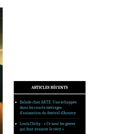
INTERVIEWS
REPORTAGES
SORTIES DVD
FORMATS LONGS
FESTIVAL FORMAT COURT
FILMS EN LIGNE
CONTACT
ARTICLES RÉCENTS
Balade chez ARTE. Une échappée
dans les courts métrages
d’animation du festival d’Annecy
Louis Clichy : « Ce sont les gestes
qui font avancer le récit »