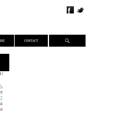
Recherche
GNE
CONTACT
QUI SOMMES-NOUS ?
PRÉSENTATION
E
|
ÉQUIPE
),
PRESSE
er
PARTENAIRES
22
la
WEBZINE
ne
ACTUALITÉS
CRITIQUES
DOSSIERS