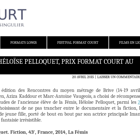
FORMATS LONGS
FESTIVAL FORMAT COURT
FILMS EN LI
ÉLOÏSE PELLOQUET, PRIX FORMAT COURT AU
20 AVRIL 2015
LAISSER UN COMMENTAIR
édition des Rencontres du moyen ­métrage de Brive (14-19 avril
en, Aziza Kaddour et Marc­-Antoine Vaugeois, a choisi de récompens
udes de l’ancienne élève de la Fémis, Héloïse Pelloquet, parmi les
hoisissant de ne pas trancher entre le documentaire et la fiction, 
de jeune fille, porté de bout en bout par son actrice principale Ima
antaisie irrésistible.
t. Fiction, 43′, France, 2014, La Fémis