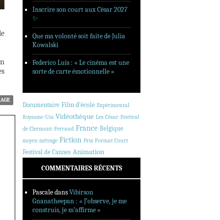
Inscrire son court aux César 2027
✨
le
Que ma volonté soit faite de Julia
Kowalski
on
Federico Luis : « Le cinéma est une
es
sorte de carte émotionnelle »
RAGE
Documentaire
Film d'école
Expérimental
Vidéothèque
Les César
Festival
Royaume-Uni
France
Belgique
de Clermont-Ferrand
Fiction
Prix Format Court
moyen-métrage
Animation
Festival de Cannes
COMMENTAIRES RÉCENTS
Pascale
dans
Vibirson
Gnanatheepan : « J’observe, je me
construis, je m’affirme »