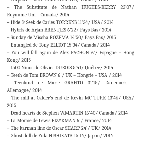
– The Substitute de Nathan HUGHES-BERRY 23’07/
Royaume Uni – Canada/ 2014
– Hide & Seek de Carles TORRENS 11’34/ USA/ 2014
– Hybris de Arjan BRENTJES 6’22/ Pays Bas/ 2014
– Sunday de Mischa ROZEMA 14’50/ Pays Bas/ 2015
– Entangled de Tony ELLIOT 15’34/ Canada/ 2014
– You will fall again de Alex PACHON 6’/ Espagne – Hong
Kong/ 2015
– 1500 Ninos de Olivier DUBOIS 5’41/ Québec/ 2014
– Teeth de Tom BROWN 6’/ UK – Hongrie – USA / 2014
– Teenland de Marie GRAHTO 31’15/ Danemark –
Allemagne/ 2014
– The mill at Calder’s end de Kevin MC TURK 13’46/ USA/
2015
– Dead hearts de Stephen W.MARTIN 16’40/ Canada/ 2014
– La Momie de Lewis EIZYKMAN 6’/ France/ 2014
– The karman line de Oscar SHARP 24’/ UK/ 2014
– Ghost doll de Yuki NISHIKATA 15’14/ Japon/ 2014