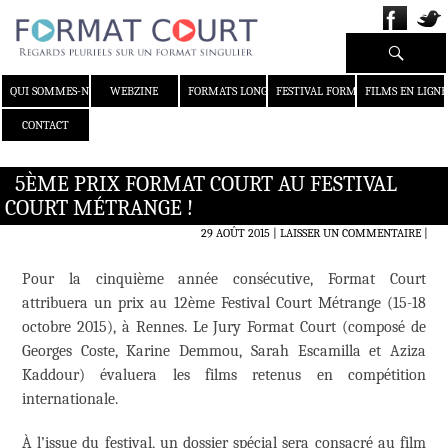
Recherche
ALLER AU CONTENU
QUI SOMMES-NOUS ?
WEBZINE
FORMATS LONGS
FESTIVAL FORMAT COURT
FILMS EN LIGNE
CONTACT
5ÈME PRIX FORMAT COURT AU FESTIVAL
COURT MÉTRANGE !
29 AOÛT 2015
LAISSER UN COMMENTAIRE
|
Pour la cinquième année consécutive, Format Court
attribuera un prix au 12ème Festival Court Métrange (15-18
octobre 2015), à Rennes. Le Jury Format Court (composé de
Georges Coste, Karine Demmou, Sarah Escamilla et Aziza
Kaddour) évaluera les films retenus en compétition
internationale.
À l’issue du festival, un dossier spécial sera consacré au film