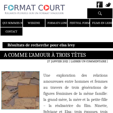
Recherche
ALLER AU CONTENU
QUI SOMMES-NOUS ?
WEBZINE
FORMATS LONGS
FESTIVAL FORMAT COURT
FILMS EN LIGNE
CONTACT
Résultats de recherche pour elsa levy
A COMME L’AMOUR À TROIS TÊTES
27 JANVIER 2012
LAISSER UN COMMENTAIRE
|
Une exploration des relations
amoureuses entre hommes et femmes
au travers de trois générations de
figures féminines de la même famille:
la grand-mère, la mère et la petite-fille
– la réalisatrice du film. Ninette,
Sylviane et Elsa: trois époques, trois