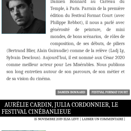
Damien Bonnard au Carreau du
Temple, à Paris. Parrain de la première
édition du Festival Format Court (avec
Philippe Rebbot), il nous a parlé avec
générosité de peinture, de mini
mondes, de bons scénarios, de rôles de
composition, de ses débuts, de piliers
(Bertrand Blier, Alain Guiraudie) comme de la relève (Ladj Ly,
Sylvain Desclous). Aujourd’hui, il est nommé aux César 2020
comme meilleur acteur pour Les Misérables. Nous publions
son long entretien autour de son parcours, de son métier et
de sa vision du cinéma.
DAMIEN BONNARD
FESTIVAL FORMAT COURT
AURÉLIE CARDIN, JULIA CORDONNIER, LE
FESTIVAL CINÉBANLIEUE
15 NOVEMBRE 2019
ELSA LEVY
LAISSER UN COMMENTAIRE
|