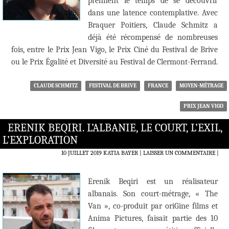
prennent le temps de se découvrir
dans une latence contemplative. Avec
Braquer Poitiers, Claude Schmitz a
déjà été récompensé de nombreuses
fois, entre le Prix Jean Vigo, le Prix Ciné du Festival de Brive
ou le Prix Égalité et Diversité au Festival de Clermont-Ferrand.
CLAUDE SCHMITZ
FESTIVAL DE BRIVE
FRANCE
MOYEN-MÉTRAGE
PRIX JEAN VIGO
ERENIK BEQIRI. L’ALBANIE, LE COURT, L’EXIL,
L’EXPLORATION
10 JUILLET 2019
KATIA BAYER
LAISSER UN COMMENTAIRE
|
Erenik Beqiri est un réalisateur
albanais. Son court-métrage, « The
Van », co-produit par oriGine films et
Anima Pictures, faisait partie des 10