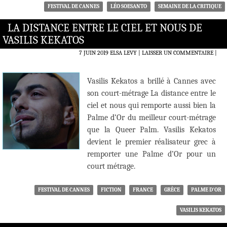
FESTIVAL DE CANNES
LÉO SOESANTO
SEMAINE DE LA CRITIQUE
LA DISTANCE ENTRE LE CIEL ET NOUS DE
VASILIS KEKATOS
7 JUIN 2019
ELSA LEVY
LAISSER UN COMMENTAIRE
|
Vasilis Kekatos a brillé à Cannes avec
son court-métrage La distance entre le
ciel et nous qui remporte aussi bien la
Palme d’Or du meilleur court-métrage
que la Queer Palm. Vasilis Kekatos
devient le premier réalisateur grec à
remporter une Palme d’Or pour un
court métrage.
FESTIVAL DE CANNES
FICTION
FRANCE
GRÈCE
PALME D'OR
VASILIS KEKATOS