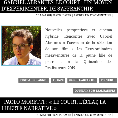
GABRIEL ABRANTES. LE COURT : UN MOYEN
D’EXPÉRIMENTER, DE S’AFFRANCHIR
26 MAI 2019
KATIA BAYER
LAISSER UN COMMENTAIRE
|
Nouvelles perspectives et cinéma
hybride. Rencontre avec Gabriel
Abrantes à l’occasion de la sélection
de son film « Les Extraordinaires
mésaventures de la jeune fille de
pierre » à la Quinzaine des
Réalisateurs 2019.
FESTIVAL DE CANNES
FRANCE
GABRIEL ABRANTES
PORTUGAL
QUINZAINE DES RÉALISATEURS
PAOLO MORETTI : « LE COURT, L’ÉCLAT, LA
LIBERTÉ NARRATIVE »
21 MAI 2019
KATIA BAYER
LAISSER UN COMMENTAIRE
|