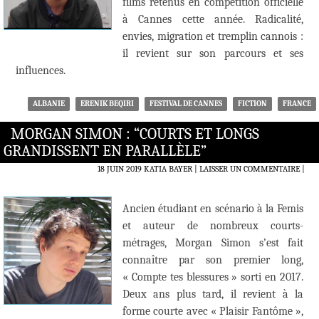
films retenus en compétition officielle
à Cannes cette année. Radicalité,
envies, migration et tremplin cannois :
il revient sur son parcours et ses
influences.
ALBANIE
ERENIK BEQIRI
FESTIVAL DE CANNES
FICTION
FRANCE
MORGAN SIMON : “COURTS ET LONGS
GRANDISSENT EN PARALLÈLE”
18 JUIN 2019
KATIA BAYER
LAISSER UN COMMENTAIRE
|
Ancien étudiant en scénario à la Femis
et auteur de nombreux courts-
métrages, Morgan Simon s’est fait
connaître par son premier long,
« Compte tes blessures » sorti en 2017.
Deux ans plus tard, il revient à la
forme courte avec « Plaisir Fantôme »,