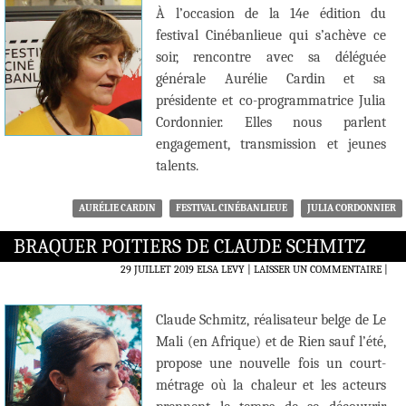
À l’occasion de la 14e édition du
festival Cinébanlieue qui s’achève ce
soir, rencontre avec sa déléguée
générale Aurélie Cardin et sa
présidente et co-programmatrice Julia
Cordonnier. Elles nous parlent
engagement, transmission et jeunes
talents.
AURÉLIE CARDIN
FESTIVAL CINÉBANLIEUE
JULIA CORDONNIER
BRAQUER POITIERS DE CLAUDE SCHMITZ
29 JUILLET 2019
ELSA LEVY
LAISSER UN COMMENTAIRE
|
Claude Schmitz, réalisateur belge de Le
Mali (en Afrique) et de Rien sauf l’été,
propose une nouvelle fois un court-
métrage où la chaleur et les acteurs