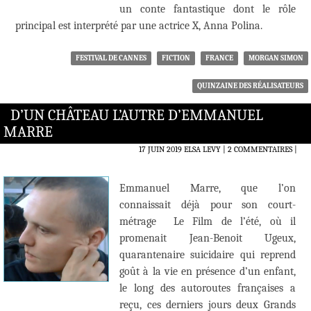
un conte fantastique dont le rôle
principal est interprété par une actrice X, Anna Polina.
FESTIVAL DE CANNES
FICTION
FRANCE
MORGAN SIMON
QUINZAINE DES RÉALISATEURS
D’UN CHÂTEAU L’AUTRE D’EMMANUEL
MARRE
17 JUIN 2019
ELSA LEVY
2 COMMENTAIRES
|
Emmanuel Marre, que l’on
connaissait déjà pour son court-
métrage Le Film de l’été, où il
promenait Jean-Benoit Ugeux,
quarantenaire suicidaire qui reprend
goût à la vie en présence d’un enfant,
le long des autoroutes françaises a
reçu, ces derniers jours deux Grands