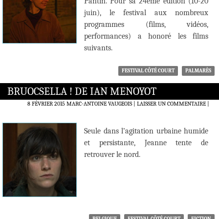
Pantin. Pour sa 24ème édition (10-20
juin), le festival aux nombreux
programmes (films, vidéos,
performances) a honoré les films
suivants.
FESTIVAL CÔTÉ COURT
PALMARÈS
BRUOCSELLA ! DE IAN MENOYOT
8 FÉVRIER 2015
MARC-ANTOINE VAUGEOIS
LAISSER UN COMMENTAIRE
|
Seule dans l’agitation urbaine humide
et persistante, Jeanne tente de
retrouver le nord.
BELGIQUE
FESTIVAL CÔTÉ COURT
FICTION