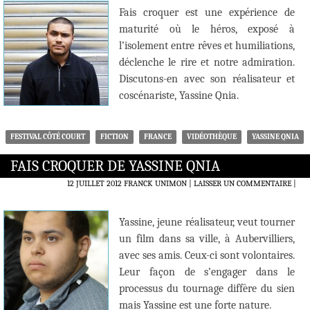
Fais croquer est une expérience de
maturité où le héros, exposé à
l’isolement entre rêves et humiliations,
déclenche le rire et notre admiration.
Discutons-en avec son réalisateur et
coscénariste, Yassine Qnia.
FESTIVAL CÔTÉ COURT
FICTION
FRANCE
VIDÉOTHÈQUE
YASSINE QNIA
FAIS CROQUER DE YASSINE QNIA
12 JUILLET 2012
FRANCK UNIMON
LAISSER UN COMMENTAIRE
|
Yassine, jeune réalisateur, veut tourner
un film dans sa ville, à Aubervilliers,
avec ses amis. Ceux-ci sont volontaires.
Leur façon de s’engager dans le
processus du tournage diffère du sien
mais Yassine est une forte nature.