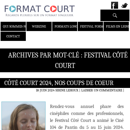
Recherche
ALLER AU CONTENU
QUI SOMMES-NOUS ?
WEBZINE
FORMATS LONGS
FESTIVAL FORMAT COURT
FILMS EN LIGNE
CONTACT
ARCHIVES PAR MOT-CLÉ : FESTIVAL CÔTÉ
COURT
CÔTÉ COURT 2024, NOS COUPS DE COEUR
18 JUIN 2024
SIRINE LEHOUX
LAISSER UN COMMENTAIRE
|
Rendez-vous annuel phare des
cinéphiles comme des professionnels,
le Festival Côté Court a animé le Ciné
104 de Pantin du 5 au 15 juin 2024.