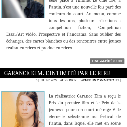
belle place à l’intime. Le Ciné 104, à
Pantin, s’est une nouvelle fois paré des
couleurs du court. Au menu, comme
tous les ans, plusieurs sélections :
compétition fiction, Compétition
Essai/Art vidéo, Prospective et Panorama. Sans oublier des
échanges, des cartes blanches ou des rencontres entre jeunes
réalisateur∙rices et producteur∙rices.
FESTIVAL CÔTÉ COURT
GARANCE KIM. L’INTIMITÉ PAR LE RIRE
6 JUILLET 2022
LAURE DION
LAISSER UN COMMENTAIRE
|
La réalisatrice Garance Kim a reçu le
Prix du premier film et le Prix de la
jeunesse pour son court-métrage Ville
éternelle sélectionné au festival de
Pantin, dans lequel elle met en scène