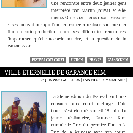
une rencontre entre deux jeunes gens
interprété par Martin Jauvat et elle-
même. On revient ici sur son parcours
et ses motivations qui l’ont entraînée à réaliser son premier
film en auto-production, entre ses différentes rencontres,
l’importance qu’elle accorde au rire, et la question de la
transmission.
FESTIVAL CÔTÉ COURT
FICTION
FRANCE
GARANCE KIM
VILLE ÉTERNELLE DE GARANCE KIM
27 JUIN 2022
LAURE DION
LAISSER UN COMMENTAIRE
|
La 31eme édition du Festival pantinois
consacré aux courts-métrages Coté
Court s’est clôturé samedi 18 juin. La
jeune réalisatrice, Garance Kim,
cumule le Prix du premier film et le
Prix de la jeunesse avec son court-