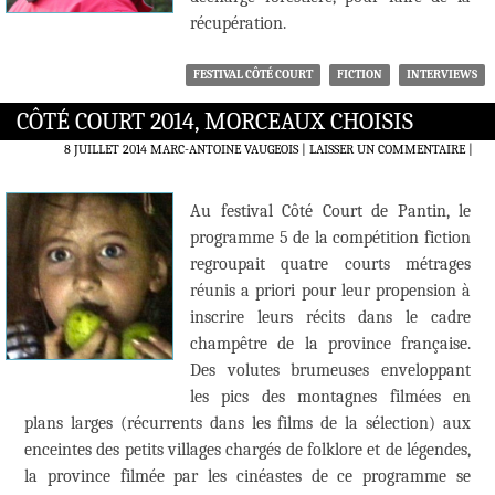
récupération.
FESTIVAL CÔTÉ COURT
FICTION
INTERVIEWS
CÔTÉ COURT 2014, MORCEAUX CHOISIS
8 JUILLET 2014
MARC-ANTOINE VAUGEOIS
LAISSER UN COMMENTAIRE
|
Au festival Côté Court de Pantin, le
programme 5 de la compétition fiction
regroupait quatre courts métrages
réunis a priori pour leur propension à
inscrire leurs récits dans le cadre
champêtre de la province française.
Des volutes brumeuses enveloppant
les pics des montagnes filmées en
plans larges (récurrents dans les films de la sélection) aux
enceintes des petits villages chargés de folklore et de légendes,
la province filmée par les cinéastes de ce programme se