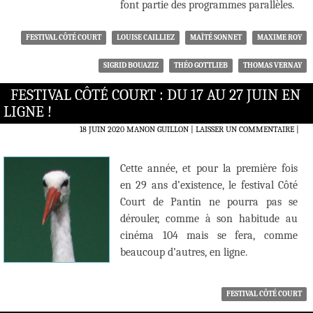
font partie des programmes parallèles.
FESTIVAL CÔTÉ COURT
LOUISE CAILLIEZ
MAÏTÉ SONNET
MAXIME ROY
SIGRID BOUAZIZ
THÉO GOTTLIEB
THOMAS VERNAY
FESTIVAL CÔTÉ COURT : DU 17 AU 27 JUIN EN
LIGNE !
18 JUIN 2020
MANON GUILLON
LAISSER UN COMMENTAIRE
|
Cette année, et pour la première fois
en 29 ans d’existence, le festival Côté
Court de Pantin ne pourra pas se
dérouler, comme à son habitude au
cinéma 104 mais se fera, comme
beaucoup d’autres, en ligne.
FESTIVAL CÔTÉ COURT