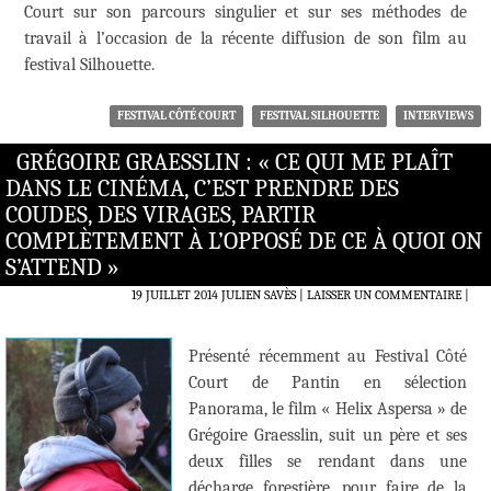
Court sur son parcours singulier et sur ses méthodes de
travail à l’occasion de la récente diffusion de son film au
festival Silhouette.
FESTIVAL CÔTÉ COURT
FESTIVAL SILHOUETTE
INTERVIEWS
GRÉGOIRE GRAESSLIN : « CE QUI ME PLAÎT
DANS LE CINÉMA, C’EST PRENDRE DES
COUDES, DES VIRAGES, PARTIR
COMPLÈTEMENT À L’OPPOSÉ DE CE À QUOI ON
S’ATTEND »
19 JUILLET 2014
JULIEN SAVÈS
LAISSER UN COMMENTAIRE
|
Présenté récemment au Festival Côté
Court de Pantin en sélection
Panorama, le film « Helix Aspersa » de
Grégoire Graesslin, suit un père et ses
deux filles se rendant dans une
décharge forestière, pour faire de la