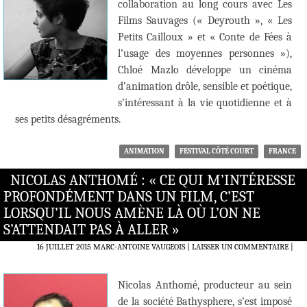
collaboration au long cours avec Les
Films Sauvages (« Deyrouth », « Les
Petits Cailloux » et « Conte de Fées à
l’usage des moyennes personnes »),
Chloé Mazlo développe un cinéma
d’animation drôle, sensible et poétique,
s’intéressant à la vie quotidienne et à
ses petits désagréments.
ANIMATION
FESTIVAL CÔTÉ COURT
FRANCE
NICOLAS ANTHOMÉ : « CE QUI M’INTÉRESSE
PROFONDÉMENT DANS UN FILM, C’EST
LORSQU’IL NOUS AMÈNE LÀ OÙ L’ON NE
S’ATTENDAIT PAS À ALLER »
16 JUILLET 2015
MARC-ANTOINE VAUGEOIS
LAISSER UN COMMENTAIRE
|
Nicolas Anthomé, producteur au sein
de la société Bathysphere, s’est imposé