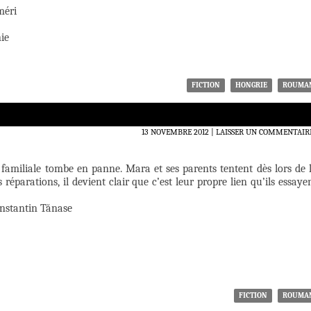
méri
ie
FICTION
HONGRIE
ROUMA
13 NOVEMBRE 2012
LAISSER UN COMMENTAIR
e familiale tombe en panne. Mara et ses parents tentent dès lors de 
s réparations, il devient clair que c’est leur propre lien qu’ils essaye
onstantin Tănase
FICTION
ROUMA