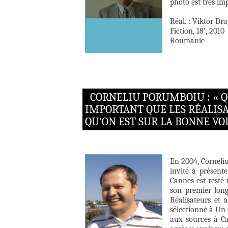
photo est très im
Réal. : Viktor Dr
Fiction, 18′, 2010
Roumanie
CORNELIU PORUMBOIU : « Q
IMPORTANT QUE LES RÉALISA
QU’ON EST SUR LA BONNE VOI
En 2004, Corneliu
invité à présent
Cannes est resté
son premier long
Réalisateurs et a
sélectionné à Un
aux sources à C