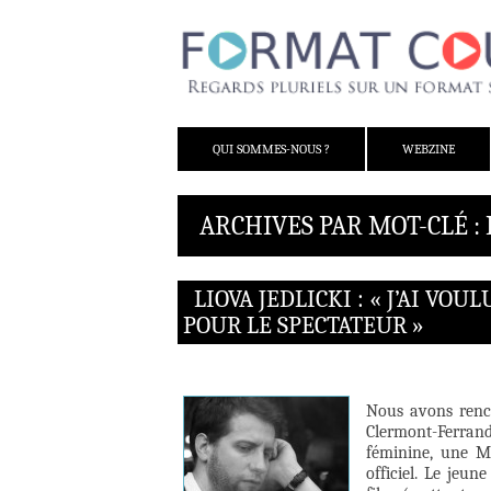
ALLER AU CONTENU
QUI SOMMES-NOUS ?
WEBZINE
ARCHIVES PAR MOT-CLÉ 
LIOVA JEDLICKI : « J’AI V
POUR LE SPECTATEUR »
Nous avons renco
Clermont-Ferran
féminine, une M
officiel. Le jeun