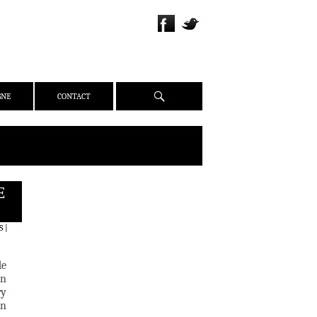
Recherche
GNE
CONTACT
E
QUI SOMMES-NOUS ?
PRÉSENTATION
S
|
ÉQUIPE
PRESSE
de
PARTENAIRES
on
ry
WEBZINE
on