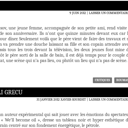
9 JUIN 2012
LAISSER UN COMMENTAIR
sov, une jeune femme, accompagnée de son petite ami, rend visite
 de son anniversaire. Ils n’ont que quinze minutes devant eux car 
our dîner. Seulement voilà que le père vient de faire des travaux et 
’en va prendre une douche laissant sa fille et son copain attendre av
sis tous les trois devant la télévision, les deux jeunes font mine 
ôt le père sorti de la salle de bain, il est déjà temps pour le couple 
tat, une scène qui n’a pas lieu, ou plutôt un lieu qui n’a pas de scène.
CRITIQUES
ROUMA
I GRECU
31 JANVIER 2012
XAVIER GOURDET
LAISSER UN COMMENTAIR
n auteur expérimental qui sait jouer avec les émotions du spectateu
, « We’ll become oil », dresse un tableau noir et hyper esthétique 
in centré sur son fondement énergétique, le pétrole.