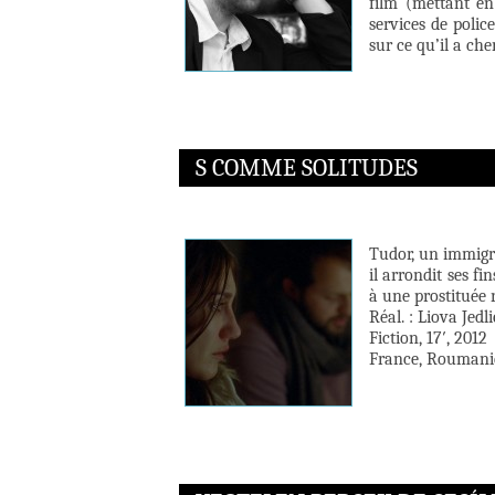
film (mettant en
services de polic
sur ce qu’il a che
S COMME SOLITUDES
Tudor, un immigré
il arrondit ses fi
à une prostituée 
Réal. : Liova Jedli
Fiction, 17′, 2012
France, Roumani