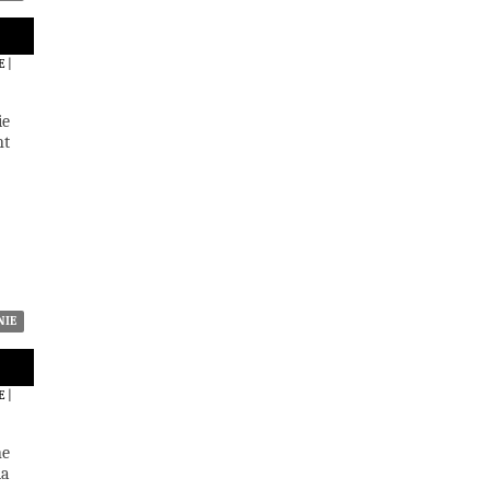
E
|
ie
nt
NIE
E
|
ne
la