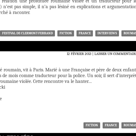
 relation une prostituée roumaine violée et un traducteur pour l
e) n’est pas simple, il n’a pas lésiné en explications et argumentatio
rché à raconter.
FESTIVAL DE CLERMONT-FERRAND
FICTION
FRANCE
INTERVIEWS
ROUMA
12 FÉVRIER 2013
LAISSER UN COMMENTAIR
 roumain, vit à Paris. Marié à une Française et père de deux enfant
ns de mois comme traducteur pour la police. Un soir, il sert d’interprè
roumaine violée. Cette rencontre va le hanter…
cki
e
FICTION
FRANCE
ROUMA