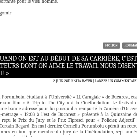
portante pour le vieil homme.
agomir
FICTION
ROUMA
UAND ON EST AU DÉBUT DE SA CARRIÈRE, C’EST
TEURS DONT ON AIME LE TRAVAIL NOUS DISEN
E »
2 JUIN 2011
KATIA BAYER
LAISSER UN COMMENTAIR
 Porumboiu, étudiant à l’Université « I.L.Caragiale » de Bucarest, éta
er son film « A Trip to The City » à la Cinéfondation. Le festival 
 une bonne adresse pour lui puisqu’il a remporté la Caméra d’Or av
-métrage « 12:08 à l’est de Bucarest » présenté à la Quinzaine d
 reçu le Prix du Jury et le Prix Fipresci pour « Policier, Adjectif 
 Certain Regard. En mai dernier, Corneliu Porumboiu opérait un reto
annes en tant que membre du jury de la Cinéfondation, sept anné