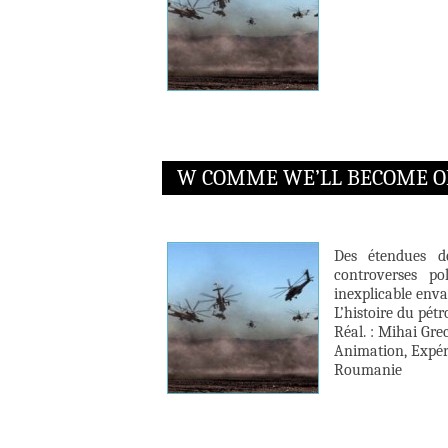
W COMME WE’LL BECOME O
Des étendues dé
controverses po
inexplicable enva
L’histoire du pétr
Réal. : Mihai Gre
Animation, Expéri
Roumanie