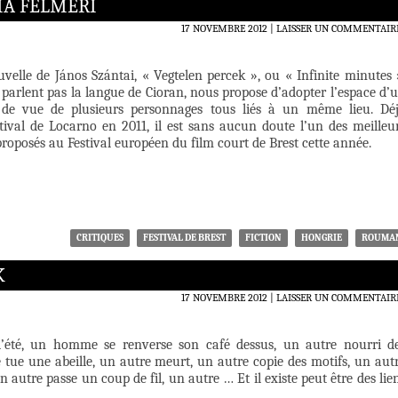
IA FELMÉRI
17 NOVEMBRE 2012
LAISSER UN COMMENTAIR
velle de János Szántai, « Vegtelen percek », ou « Infinite minutes 
parlent pas la langue de Cioran, nous propose d’adopter l’espace d’
t de vue de plusieurs personnages tous liés à un même lieu. Dé
ival de Locarno en 2011, il est sans aucun doute l’un des meilleu
roposés au Festival européen du film court de Brest cette année.
CRITIQUES
FESTIVAL DE BREST
FICTION
HONGRIE
ROUMA
K
17 NOVEMBRE 2012
LAISSER UN COMMENTAIR
’été, un homme se renverse son café dessus, un autre nourri d
 tue une abeille, un autre meurt, un autre copie des motifs, un aut
n autre passe un coup de fil, un autre … Et il existe peut être des lie