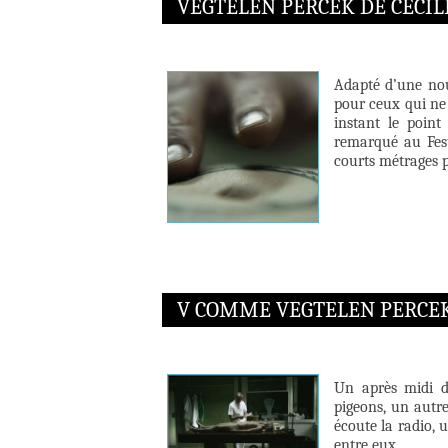
VEGTELEN PERCEK DE CECÍL
Adapté d’une nou
pour ceux qui ne 
instant le poin
remarqué au Fest
courts métrages p
V COMME VEGTELEN PERCE
Un après midi d
pigeons, un autre
écoute la radio, u
entre eux …