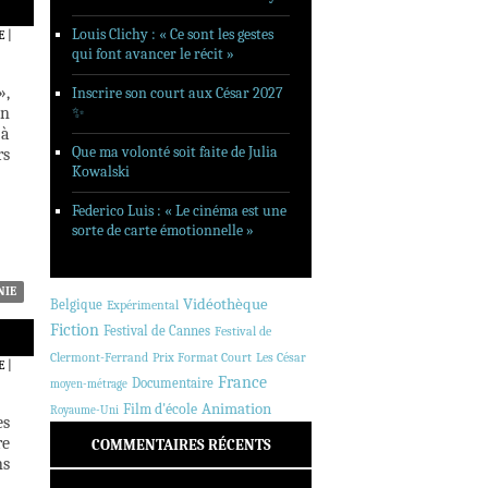
Louis Clichy : « Ce sont les gestes
E
|
qui font avancer le récit »
»,
Inscrire son court aux César 2027
un
✨
jà
Que ma volonté soit faite de Julia
rs
Kowalski
Federico Luis : « Le cinéma est une
sorte de carte émotionnelle »
NIE
Vidéothèque
Belgique
Expérimental
Fiction
Festival de Cannes
Festival de
Clermont-Ferrand
Prix Format Court
Les César
E
|
France
Documentaire
moyen-métrage
Animation
Film d'école
Royaume-Uni
es
re
COMMENTAIRES RÉCENTS
ns