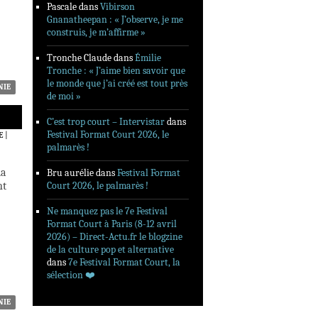
Pascale
dans
Vibirson
Gnanatheepan : « J’observe, je me
construis, je m’affirme »
Tronche Claude
dans
Émilie
Tronche : « J’aime bien savoir que
le monde que j’ai créé est tout près
NIE
de moi »
C’est trop court – Intervistar
dans
Festival Format Court 2026, le
E
|
palmarès !
la
Bru aurélie
dans
Festival Format
nt
Court 2026, le palmarès !
Ne manquez pas le 7e Festival
Format Court à Paris (8-12 avril
2026) – Direct-Actu.fr le blogzine
de la culture pop et alternative
dans
7e Festival Format Court, la
sélection ❤️‍
NIE