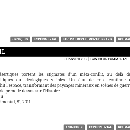
CRITIQUES
EXPÉRIMENTAL
FESTIVAL DE CLERMONT-FERRAND
ROUMA
IL
31 JANVIER 2012
LAISSER UN COMMENTAIR
sertiques portent les stigmates d’un méta-conflit, au delà d
litiques ou idéologiques visibles. Un état de crise continue 
hit l’espace, transformant des paysages minéraux en scènes de guerr
ole prend le dessus sur l’Histoire.
cu
mental, 8′, 2011
ANIMATION
EXPÉRIMENTAL
ROUMA