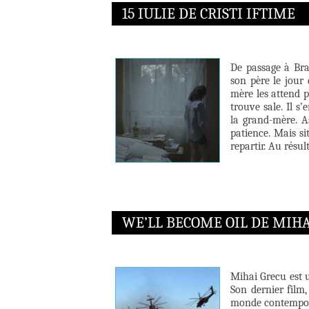
15 IULIE DE CRISTI IFTIME
De passage à Bra
son père le jour
mère les attend p
trouve sale. Il s
la grand-mère. As
patience. Mais sit
repartir. Au résul
WE’LL BECOME OIL DE MIHA
Mihai Grecu est u
Son dernier film
monde contempora