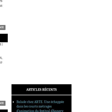
es
ACTUALITÉS
ns
CRITIQUES
DOSSIERS
INTERVIEWS
REPORTAGES
NIE
SORTIES DVD
FORMATS LONGS
E
|
FESTIVAL FORMAT COURT
s,
FILMS EN LIGNE
te
CONTACT
ARTICLES RÉCENTS
Balade chez ARTE. Une échappée
NIE
dans les courts métrages
d’animation du festival d’Annecy