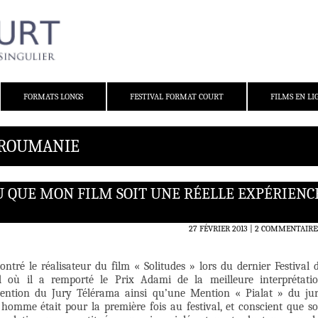
FORMATS LONGS
FESTIVAL FORMAT COURT
FILMS EN LI
: ROUMANIE
OULU QUE MON FILM SOIT UNE RÉELLE EXPÉRIENC
27 FÉVRIER 2013
2 COMMENTAIRE
ntré le réalisateur du film « Solitudes » lors du dernier Festival 
d où il a remporté le Prix Adami de la meilleure interprétati
ention du Jury Télérama ainsi qu’une Mention « Pialat » du ju
e homme était pour la première fois au festival, et conscient que s