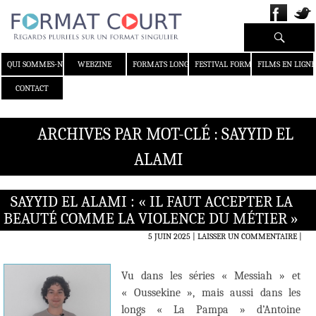
Recherche
ALLER AU CONTENU
QUI SOMMES-NOUS ?
WEBZINE
FORMATS LONGS
FESTIVAL FORMAT COURT
FILMS EN LIGNE
CONTACT
ARCHIVES PAR MOT-CLÉ : SAYYID EL
ALAMI
SAYYID EL ALAMI : « IL FAUT ACCEPTER LA
BEAUTÉ COMME LA VIOLENCE DU MÉTIER »
5 JUIN 2025
LAISSER UN COMMENTAIRE
|
Vu dans les séries « Messiah » et
« Oussekine », mais aussi dans les
longs « La Pampa » d’Antoine