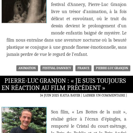
festival d’Annecy, Pierre-Luc Granjon
livre un trésor d’animation, à la fois
délicat et envoûtant, où le trait du
dessin devient le prolongement d’un
monde enfantin baigné de mystère. Le
film nous entraîne dans une aventure nocturne où la beauté
plastique se conjugue à une grande finesse émotionnelle, sans
jamais perdre de vue le regard de l’enfant.
ANIMATION
FESTIVAL D'ANNECY
FRANCE
PIERRE-LUC GRANJON
PIERRE-LUC GRANJON : « JE SUIS TOUJOURS
EN RÉACTION AU FILM PRÉCÉDENT »
14 JUIN 2025
KATIA BAYER
LAISSER UN COMMENTAIRE
|
Son film, « Les Bottes de la nuit »,
réalisé grâce à l’écran d’épingles, a
remporté le Cristal du court-métrage,