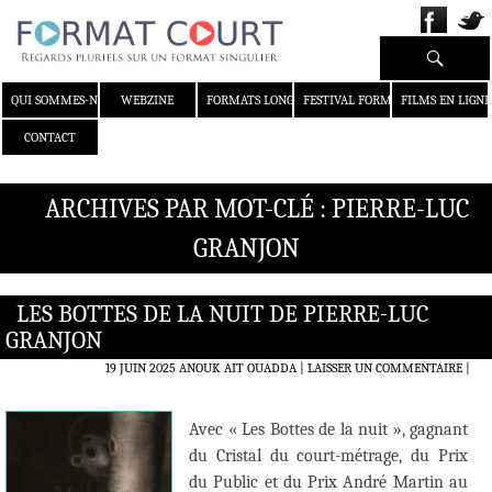
Recherche
ALLER AU CONTENU
QUI SOMMES-NOUS ?
WEBZINE
FORMATS LONGS
FESTIVAL FORMAT COURT
FILMS EN LIGNE
CONTACT
ARCHIVES PAR MOT-CLÉ : PIERRE-LUC
GRANJON
LES BOTTES DE LA NUIT DE PIERRE-LUC
GRANJON
19 JUIN 2025
ANOUK AIT OUADDA
LAISSER UN COMMENTAIRE
|
Avec « Les Bottes de la nuit », gagnant
du Cristal du court-métrage, du Prix
du Public et du Prix André Martin au