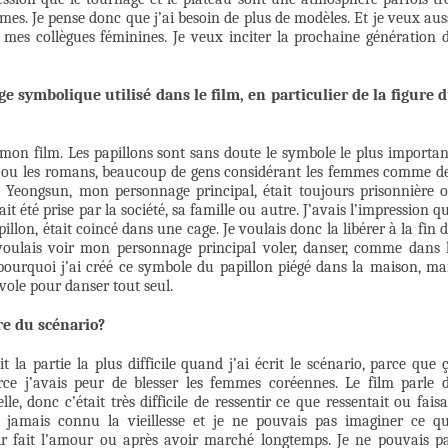
es. Je pense donc que j’ai besoin de plus de modèles. Et je veux aus
mes collègues féminines. Je veux inciter la prochaine génération 
e symbolique utilisé dans le film, en particulier de la figure 
on film. Les papillons sont sans doute le symbole le plus importan
sie ou les romans, beaucoup de gens considérant les femmes comme d
ue Yeongsun, mon personnage principal, était toujours prisonnière 
t été prise par la société, sa famille ou autre. J’avais l’impression q
lon, était coincé dans une cage. Je voulais donc la libérer à la fin 
e voulais voir mon personnage principal voler, danser, comme dans 
pourquoi j’ai créé ce symbole du papillon piégé dans la maison, ma
envole pour danser tout seul.
re du scénario?
it la partie la plus difficile quand j’ai écrit le scénario, parce que 
ce j’avais peur de blesser les femmes coréennes. Le film parle 
le, donc c’était très difficile de ressentir ce que ressentait ou faisa
i jamais connu la vieillesse et je ne pouvais pas imaginer ce q
ir fait l’amour ou après avoir marché longtemps. Je ne pouvais p