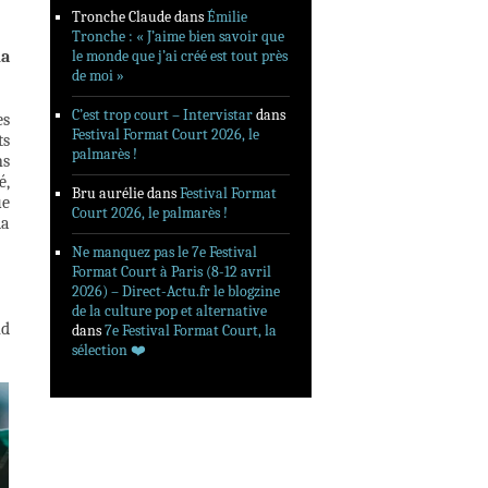
Tronche Claude
dans
Émilie
Tronche : « J’aime bien savoir que
la
le monde que j’ai créé est tout près
de moi »
C’est trop court – Intervistar
dans
es
Festival Format Court 2026, le
ts
palmarès !
ns
é,
Bru aurélie
dans
Festival Format
ue
Court 2026, le palmarès !
la
Ne manquez pas le 7e Festival
Format Court à Paris (8-12 avril
2026) – Direct-Actu.fr le blogzine
de la culture pop et alternative
nd
dans
7e Festival Format Court, la
sélection ❤️‍