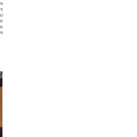
es
rs
ai
on
on
es