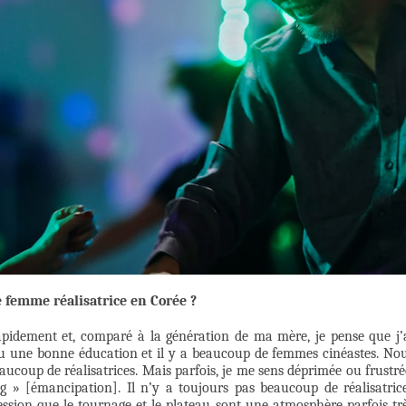
e femme réalisatrice en Corée ?
apidement et, comparé à la génération de ma mère, je pense que j’
u une bonne éducation et il y a beaucoup de femmes cinéastes. No
aucoup de réalisatrices. Mais parfois, je me sens déprimée ou frustré
g » [émancipation]. Il n’y a toujours pas beaucoup de réalisatric
ession que le tournage et le plateau sont une atmosphère parfois tr