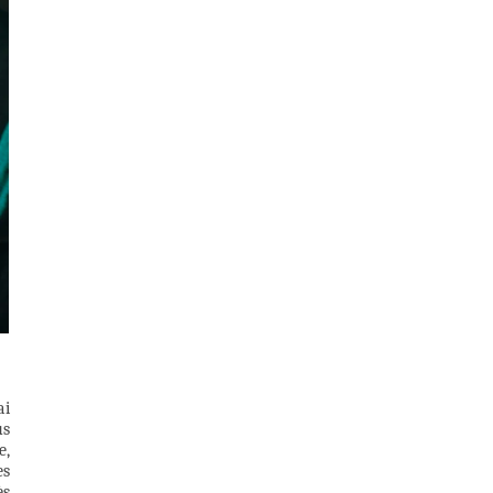
ai
us
e,
es
ès