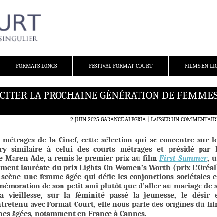
FORMATS LONGS
FESTIVAL FORMAT COURT
FILMS EN LI
INCITER LA PROCHAINE GÉNÉRATION DE FEMMES
2 JUIN 2025
GARANCE ALEGRIA
LAISSER UN COMMENTAIR
 métrages de la Cinef, cette sélection qui se concentre sur l
ury similaire à celui des courts métrages et présidé par 
ice Maren Ade, a remis le premier prix au film
First Summer
, 
ment lauréate du prix Lights On Women’s Worth (prix L’Oréal
 scène une femme âgée qui défie les conjonctions sociétales 
mémoration de son petit ami plutôt que d’aller au mariage de 
la vieillesse, sur la féminité passé la jeunesse, le désir 
tretenu avec Format Court, elle nous parle des origines du fi
nnes âgées, notamment en France à Cannes.