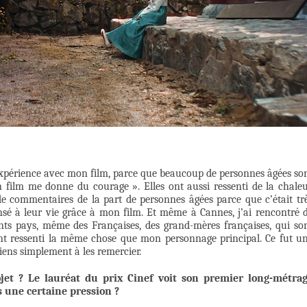
 expérience avec mon film, parce que beaucoup de personnes âgées so
 film me donne du courage ». Elles ont aussi ressenti de la chaleu
de commentaires de la part de personnes âgées parce que c’était tr
pensé à leur vie grâce à mon film. Et même à Cannes, j’ai rencontré 
ts pays, même des Françaises, des grand-mères françaises, qui so
nt ressenti la même chose que mon personnage principal. Ce fut u
iens simplement à les remercier.
jet ? Le lauréat du prix Cinef voit son premier long-métra
 une certaine pression ?