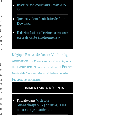
es
Inscrire son court aux César 2027
✨
ix
Que ma volonté soit faite de Julia
as
Kowalski
es
d-
Federico Luis : « Le cinéma est une
up
sorte de carte émotionnelle »
es
ne
me
te
Vidéothèque
Belgique
Festival de Cannes
me
Animation
Les César
moyen-métrage
Royaume-
d-
France
Documentaire
Prix Format Court
Uni
es
Film d'école
Festival de Clermont-Ferrand
En
ue
Fiction
Expérimental
es
COMMENTAIRES RÉCENTS
du
né
ma
Pascale
dans
Vibirson
ou
Gnanatheepan : « J’observe, je me
nt
construis, je m’affirme »
de