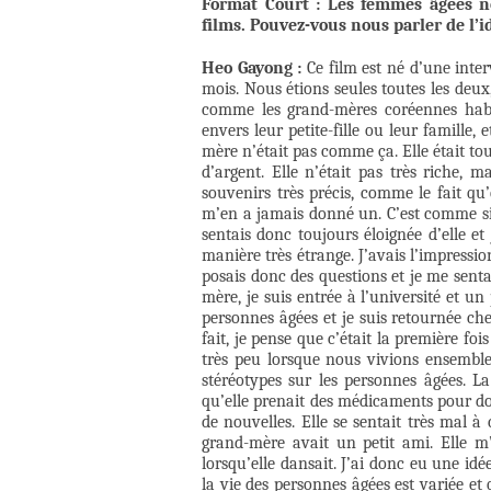
Format Court : Les femmes âgées n
films. Pouvez-vous nous parler de l’id
Heo Gayong :
Ce film est né d’une int
mois. Nous étions seules toutes les deux
comme les grand-mères coréennes habit
envers leur petite-fille ou leur famill
mère n’était pas comme ça. Elle était tou
d’argent. Elle n’était pas très riche, 
souvenirs très précis, comme le fait qu’
m’en a jamais donné un. C’est comme si 
sentais donc toujours éloignée d’elle 
manière très étrange. J’avais l’impressio
posais donc des questions et je me sentai
mère, je suis entrée à l’université et un
personnes âgées et je suis retournée c
fait, je pense que c’était la première 
très peu lorsque nous vivions ensemble. 
stéréotypes sur les personnes âgées. L
qu’elle prenait des médicaments pour dorm
de nouvelles. Elle se sentait très mal à
grand-mère avait un petit ami. Elle m’
lorsqu’elle dansait. J’ai donc eu une id
la vie des personnes âgées est variée e