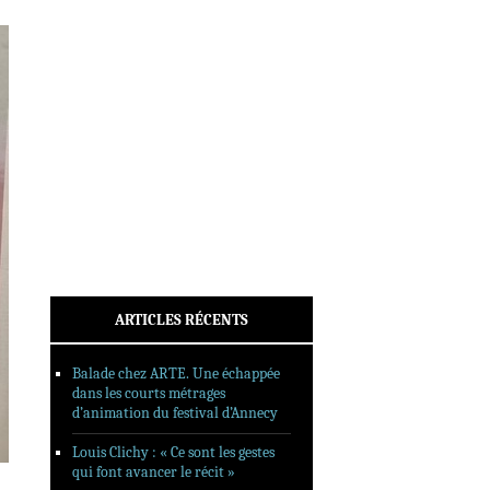
INTERVIEWS
REPORTAGES
SORTIES DVD
FORMATS LONGS
FESTIVAL FORMAT COURT
FILMS EN LIGNE
CONTACT
ARTICLES RÉCENTS
Balade chez ARTE. Une échappée
dans les courts métrages
d’animation du festival d’Annecy
Louis Clichy : « Ce sont les gestes
qui font avancer le récit »