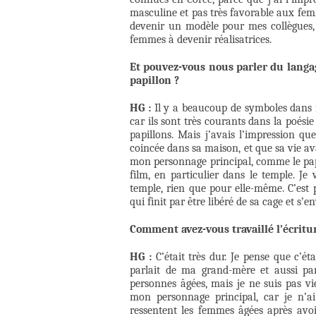
masculine et pas très favorable aux femm
devenir un modèle pour mes collègues, 
femmes à devenir réalisatrices.
Et pouvez-vous nous parler du langag
papillon ?
HG :
Il y a beaucoup de symboles dans m
car ils sont très courants dans la poé
papillons. Mais j’avais l’impression q
coincée dans sa maison, et que sa vie avai
mon personnage principal, comme le papil
film, en particulier dans le temple. J
temple, rien que pour elle-même. C’est 
qui finit par être libéré de sa cage et s’
Comment avez-vous travaillé l’écritu
HG :
C’était très dur. Je pense que c’éta
parlait de ma grand-mère et aussi par
personnes âgées, mais je ne suis pas viel
mon personnage principal, car je n’a
ressentent les femmes âgées après avo