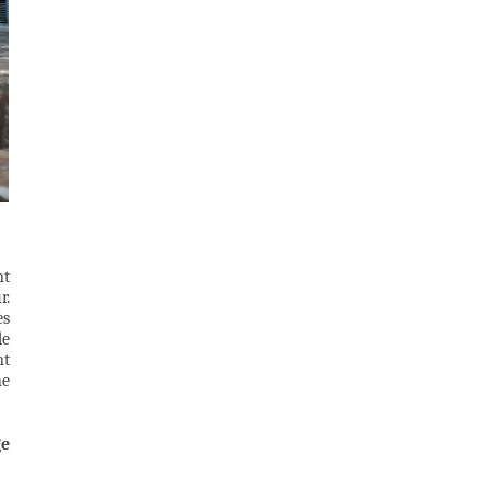
nt
r.
ès
de
nt
ne
ge