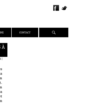
Recherche
GNE
CONTACT
 À
QUI SOMMES-NOUS ?
PRÉSENTATION
E
|
ÉQUIPE
es
PRESSE
la
PARTENAIRES
un
).
WEBZINE
en
sa
ACTUALITÉS
et
CRITIQUES
lm
DOSSIERS