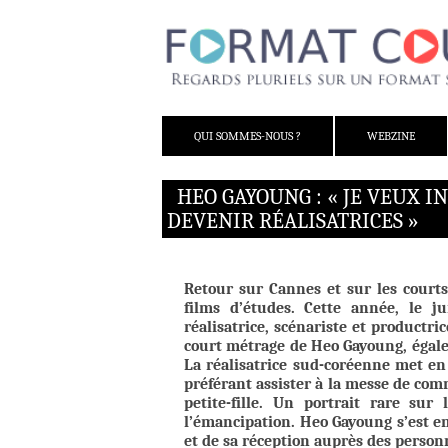
ALLER AU CONTENU
QUI SOMMES-NOUS ?
WEBZINE
HEO GAYOUNG : « JE VEUX 
DEVENIR RÉALISATRICES »
Retour sur Cannes et sur les courts
films d’études. Cette année, le j
réalisatrice, scénariste et productr
court métrage de Heo Gayoung, égale
La réalisatrice sud-coréenne met en
préférant assister à la messe de com
petite-fille. Un portrait rare sur 
l’émancipation. Heo Gayoung s’est en
et de sa réception auprès des perso