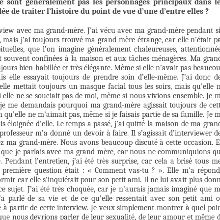
e sont généralement pas les personnages principaux dans l
ée de traiter l’histoire du point de vue d’une d’entre elles ?
erview avec ma grand-mère. J’ai vécu avec ma grand-mère pendant s
, mais j’ai toujours trouvé ma grand-mère étrange, car elle n’était p
uelles, que l’on imagine généralement chaleureuses, attentionné
e, et souvent confinées à la maison et aux tâches ménagères. Ma gran
jours bien habillée et très élégante. Même si elle n’avait pas beauco
mais elle essayait toujours de prendre soin d’elle-même. J’ai donc d
elle mettait toujours un masque facial tous les soirs, mais qu’elle 
elle ne se souciait pas de moi, même si nous vivions ensemble. Je 
et je me demandais pourquoi ma grand-mère agissait toujours de cet
n qu’elle ne m’aimait pas, même si je faisais partie de sa famille. Je 
s éloignée d’elle. Le temps a passé, j’ai quitté la maison de ma gran
 professeur m’a donné un devoir à faire. Il s’agissait d’interviewer d
hez ma grand-mère. Nous avons beaucoup discuté à cette occasion. 
fois que je parlais avec ma grand-mère, car nous ne communiquions q
Pendant l’entretien, j’ai été très surprise, car cela a brisé tous m
a première question était : « Comment vas-tu ? ». Elle m’a répon
ir car elle s’inquiétait pour son petit ami. Il ne lui avait plus don
 ce sujet. J’ai été très choquée, car je n’aurais jamais imaginé que 
a parlé de sa vie et de ce qu’elle ressentait avec son petit ami 
ée à partir de cette interview. Je veux simplement montrer à quel poi
t que nous devrions parler de leur sexualité, de leur amour et même 