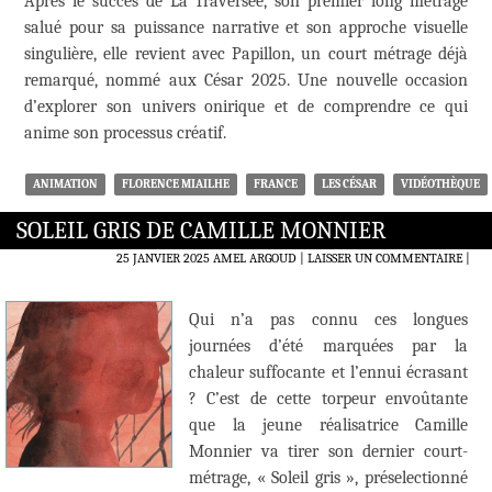
Après le succès de La Traversée, son premier long métrage
salué pour sa puissance narrative et son approche visuelle
singulière, elle revient avec Papillon, un court métrage déjà
remarqué, nommé aux César 2025. Une nouvelle occasion
d’explorer son univers onirique et de comprendre ce qui
anime son processus créatif.
ANIMATION
FLORENCE MIAILHE
FRANCE
LES CÉSAR
VIDÉOTHÈQUE
SOLEIL GRIS DE CAMILLE MONNIER
25 JANVIER 2025
AMEL ARGOUD
LAISSER UN COMMENTAIRE
|
Qui n’a pas connu ces longues
journées d’été marquées par la
chaleur suffocante et l’ennui écrasant
? C’est de cette torpeur envoûtante
que la jeune réalisatrice Camille
Monnier va tirer son dernier court-
métrage, « Soleil gris », préselectionné