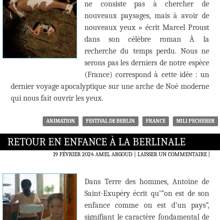
ne consiste pas à chercher de
nouveaux paysages, mais à avoir de
nouveaux yeux » écrit Marcel Proust
dans son célèbre roman À la
recherche du temps perdu. Nous ne
serons pas les derniers de notre espèce
(France) correspond à cette idée : un
dernier voyage apocalyptique sur une arche de Noé moderne
qui nous fait ouvrir les yeux.
ANIMATION
FESTIVAL DE BERLIN
FRANCE
MILI PECHERER
RETOUR EN ENFANCE À LA BERLINALE
19 FÉVRIER 2024
AMEL ARGOUD
LAISSER UN COMMENTAIRE
|
Dans Terre des hommes, Antoine de
Saint-Exupéry écrit qu’”on est de son
enfance comme on est d’un pays”,
signifiant le caractère fondamental de