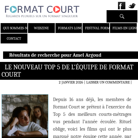
Recherche
ALLER AU CONTENU
QUI SOMMES-NOUS ?
WEBZINE
FORMATS LONGS
FESTIVAL FORMAT COURT
FILMS EN LIGNE
CONTACT
Résultats de recherche pour Amel Argoud
LE NOUVEAU TOP 5 DE L’ÉQUIPE DE FORMAT
COURT
2 JANVIER 2026
LAISSER UN COMMENTAIRE
|
Depuis 16 ans déjà, les membres de
Format Court se prêtent à l’exercice du
Top 5 des meilleurs courts-métrages
vus pendant l’année écoulée. Rituel
oblige, voici les films qui ont le plus
marqué notre équipe cette année, par