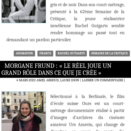
gris et de noir. Dans son court-métrage,
présenté à la 62ème Semaine de la
Critique, la jeune réalisatrice
israélienne Rachel Gutgarts semble
rendre hommage au passé tout en
demandant un pardon particulier.
ANIMATION
FRANCE
RACHEL GUTGARTS
SEMAINE DE LA CRITIQUE
MORGANE FRUND : « LE RÉEL JOUE UN
GRAND RÔLE DANS CE QUE JE CRÉE »
4 MARS 2023
AMEL ARGOUD, LAURE DION
LAISSER UN COMMENTAIRE
|
Sélectionné à la Berlinale, le film
d’école suisse Ours est un court-
métrage documentaire réalisé à partir
d’images d’archives du cinéaste
amateur Urs Amrein, qui change de