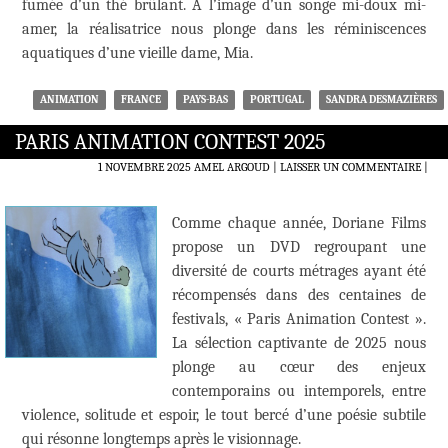
fumée d’un thé brûlant. À l’image d’un songe mi-doux mi-
amer, la réalisatrice nous plonge dans les réminiscences
aquatiques d’une vieille dame, Mia.
ANIMATION
FRANCE
PAYS-BAS
PORTUGAL
SANDRA DESMAZIÈRES
PARIS ANIMATION CONTEST 2025
1 NOVEMBRE 2025
AMEL ARGOUD
LAISSER UN COMMENTAIRE
|
Comme chaque année, Doriane Films
propose un DVD regroupant une
diversité de courts métrages ayant été
récompensés dans des centaines de
festivals, « Paris Animation Contest ».
La sélection captivante de 2025 nous
plonge au cœur des enjeux
contemporains ou intemporels, entre
violence, solitude et espoir, le tout bercé d’une poésie subtile
qui résonne longtemps après le visionnage.