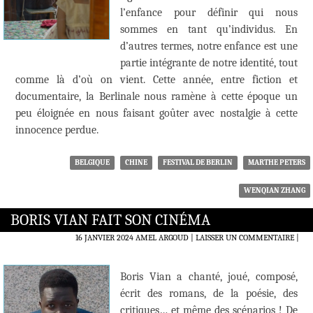
l’enfance pour définir qui nous
sommes en tant qu’individus. En
d’autres termes, notre enfance est une
partie intégrante de notre identité, tout
comme là d’où on vient. Cette année, entre fiction et
documentaire, la Berlinale nous ramène à cette époque un
peu éloignée en nous faisant goûter avec nostalgie à cette
innocence perdue.
BELGIQUE
CHINE
FESTIVAL DE BERLIN
MARTHE PETERS
WENQIAN ZHANG
BORIS VIAN FAIT SON CINÉMA
16 JANVIER 2024
AMEL ARGOUD
LAISSER UN COMMENTAIRE
|
Boris Vian a chanté, joué, composé,
écrit des romans, de la poésie, des
critiques… et même des scénarios ! De