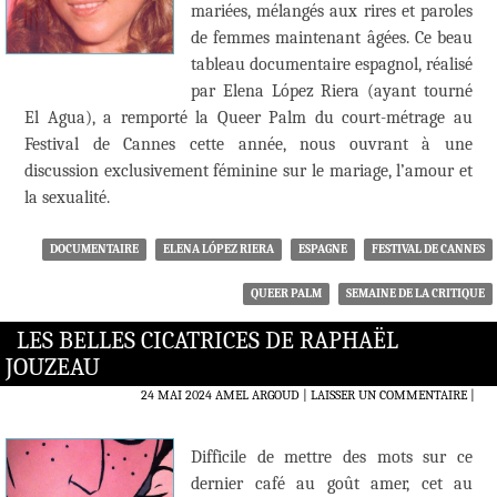
mariées, mélangés aux rires et paroles
de femmes maintenant âgées. Ce beau
tableau documentaire espagnol, réalisé
par Elena López Riera (ayant tourné
El Agua), a remporté la Queer Palm du court-métrage au
Festival de Cannes cette année, nous ouvrant à une
discussion exclusivement féminine sur le mariage, l’amour et
la sexualité.
DOCUMENTAIRE
ELENA LÓPEZ RIERA
ESPAGNE
FESTIVAL DE CANNES
QUEER PALM
SEMAINE DE LA CRITIQUE
LES BELLES CICATRICES DE RAPHAËL
JOUZEAU
24 MAI 2024
AMEL ARGOUD
LAISSER UN COMMENTAIRE
|
Difficile de mettre des mots sur ce
dernier café au goût amer, cet au