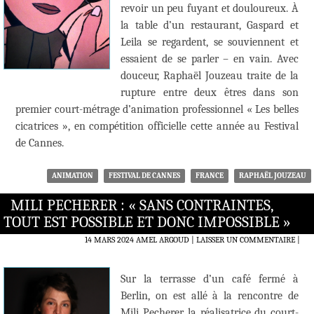
revoir un peu fuyant et douloureux. À
la table d’un restaurant, Gaspard et
Leila se regardent, se souviennent et
essaient de se parler – en vain. Avec
douceur, Raphaël Jouzeau traite de la
rupture entre deux êtres dans son
premier court-métrage d’animation professionnel « Les belles
cicatrices », en compétition officielle cette année au Festival
de Cannes.
ANIMATION
FESTIVAL DE CANNES
FRANCE
RAPHAËL JOUZEAU
MILI PECHERER : « SANS CONTRAINTES,
TOUT EST POSSIBLE ET DONC IMPOSSIBLE »
14 MARS 2024
AMEL ARGOUD
LAISSER UN COMMENTAIRE
|
Sur la terrasse d’un café fermé à
Berlin, on est allé à la rencontre de
Mili Pecherer, la réalisatrice du court-