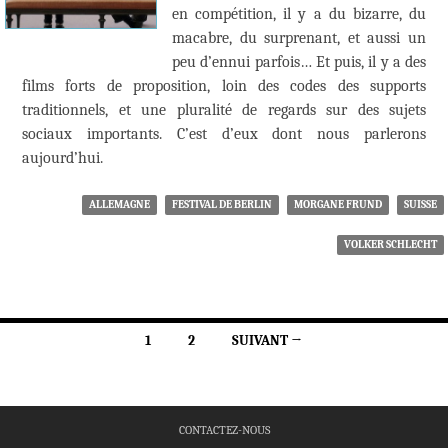
en compétition, il y a du bizarre, du
macabre, du surprenant, et aussi un
peu d’ennui parfois… Et puis, il y a des
films forts de proposition, loin des codes des supports
traditionnels, et une pluralité de regards sur des sujets
sociaux importants. C’est d’eux dont nous parlerons
aujourd’hui.
ALLEMAGNE
FESTIVAL DE BERLIN
MORGANE FRUND
SUISSE
VOLKER SCHLECHT
Navigation
1
2
SUIVANT →
des
articles
CONTACTEZ-NOUS