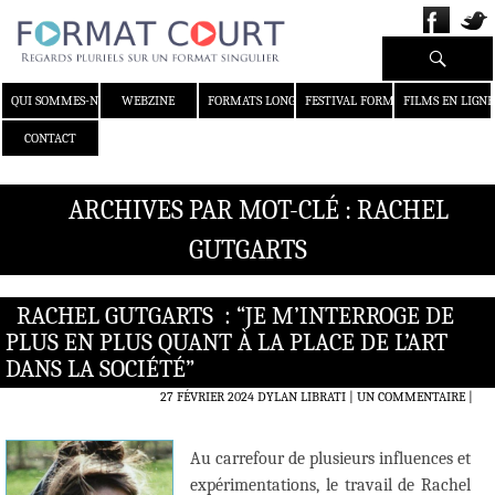
Recherche
ALLER AU CONTENU
QUI SOMMES-NOUS ?
WEBZINE
FORMATS LONGS
FESTIVAL FORMAT COURT
FILMS EN LIGNE
CONTACT
ARCHIVES PAR MOT-CLÉ : RACHEL
GUTGARTS
RACHEL GUTGARTS : “JE M’INTERROGE DE
PLUS EN PLUS QUANT À LA PLACE DE L’ART
DANS LA SOCIÉTÉ”
27 FÉVRIER 2024
DYLAN LIBRATI
UN COMMENTAIRE
|
Au carrefour de plusieurs influences et
expérimentations, le travail de Rachel