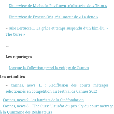
–
L’interview de Michaela Pavlátová, réalisatrice de « Tram »
–
L’interview de Ernesto Oña, réalisateur de « La dette »
–
Julie Bertuccelli. La grâce et temps suspendu d’un film élu, «
The Curse »
…
Les reportages
–
Lorsque la Collection prend la voi(e)x de Cannes
Les actualités
–
Cannes, news 11 : Rediffusion des courts métrages
sélectionnés en compétition au Festival de Cannes 2012
–
Cannes, news 9 : les lauréats de la Cinéfondation
–
Cannes, news 8 : “The Curse”, lauréat du prix illy du court métrage
à la Quinzaine des Réalisateurs