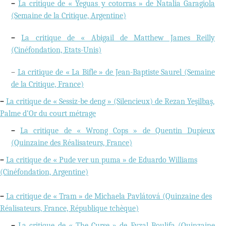
–
La critique de « Yeguas y cotorras » de Natalia Garagiola
(Semaine de la Critique, Argentine)
–
La critique de « Abigail de Matthew James Reilly
(Cinéfondation, Etats-Unis)
–
La critique de « La Bifle » de Jean-Baptiste Saurel (Semaine
de la Critique, France)
–
La critique de « Sessiz-be deng » (Silencieux) de Rezan Yeşilbaş,
Palme d’Or du court métrage
–
La critique de « Wrong Cops » de Quentin Dupieux
(Quinzaine des Réalisateurs, France)
–
La critique de « Pude ver un puma » de Eduardo Williams
(Cinéfondation, Argentine)
–
La critique de « Tram » de Michaela Pavlátová (Quinzaine des
Réalisateurs, France, République tchèque)
–
La critique de « The Curse » de Fyzal Boulifa (Quinzaine