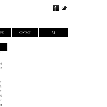
Recherche
GNE
CONTACT
QUI SOMMES-NOUS ?
E
|
PRÉSENTATION
ne
ÉQUIPE
ur
PRESSE
PARTENAIRES
ée
WEBZINE
é,
re
ACTUALITÉS
er
CRITIQUES
te
le
DOSSIERS