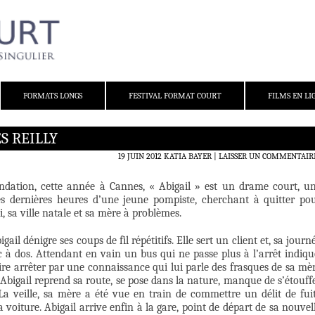
FORMATS LONGS
FESTIVAL FORMAT COURT
FILMS EN LI
S REILLY
19 JUIN 2012
KATIA BAYER
LAISSER UN COMMENTAIR
ndation, cette année à Cannes, « Abigail » est un drame court, u
es dernières heures d’une jeune pompiste, cherchant à quitter po
, sa ville natale et sa mère à problèmes.
gail dénigre ses coups de fil répétitifs. Elle sert un client et, sa journ
c à dos. Attendant en vain un bus qui ne passe plus à l’arrêt indiqu
ire arrêter par une connaissance qui lui parle des frasques de sa mè
. Abigail reprend sa route, se pose dans la nature, manque de s’étouff
 La veille, sa mère a été vue en train de commettre un délit de fui
voiture. Abigail arrive enfin à la gare, point de départ de sa nouvel