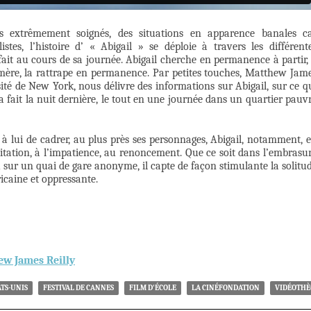
es extrêmement soignés, des situations en apparence banales c
stes, l’histoire d’ « Abigail » se déploie à travers les différent
fait au cours de sa journée. Abigail cherche en permanence à partir,
a mère, la rattrape en permanence. Par petites touches, Matthew Jam
rsité de New York, nous délivre des informations sur Abigail, sur ce q
a fait la nuit dernière, le tout en une journée dans un quartier pauv
 lui de cadrer, au plus près ses personnages, Abigail, notamment, 
ésitation, à l’impatience, au renoncement. Que ce soit dans l’embrasu
u sur un quai de gare anonyme, il capte de façon stimulante la solitu
icaine et oppressante.
ew James Reilly
ATS-UNIS
FESTIVAL DE CANNES
FILM D'ÉCOLE
LA CINÉFONDATION
VIDÉOTH