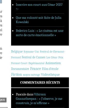
Inscrire son court aux César 2027
✨
ar
es
Que ma volonté soit faite de Julia
 à
Kowalski
es
ui
Federico Luis : « Le cinéma est une
re
sorte de carte émotionnelle »
en
Belgique
Festival de Clermont-
Royaume-Uni
re
de
Festival de Cannes
Ferrand
Les César
Prix
Animation
Format Court
Expérimental
France
Documentaire
Film d'école
Fiction
Vidéothèque
moyen-métrage
COMMENTAIRES RÉCENTS
Pascale
dans
Vibirson
Gnanatheepan : « J’observe, je me
ÈQUE
construis, je m’affirme »