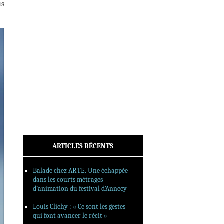
us
INTERVIEWS
REPORTAGES
SORTIES DVD
FORMATS LONGS
FESTIVAL FORMAT COURT
FILMS EN LIGNE
CONTACT
ARTICLES RÉCENTS
Balade chez ARTE. Une échappée
dans les courts métrages
d’animation du festival d’Annecy
Louis Clichy : « Ce sont les gestes
qui font avancer le récit »