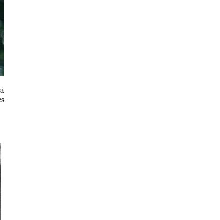
La
es