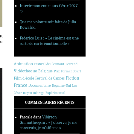
Inscrire son court aux César 2027
✨
Que ma volonté soit faite de Julia
Kowalski
at
Federico Luis : « Le cinéma est une
du
sorte de carte émotionnelle »
Animation
Festival de Clermont-Ferrand
Vidéothèque
Belgique
Prix Format Court
Fiction
Film d'école
Festival de Cannes
France
Documentaire
Les
Royaume-Uni
César
Expérimental
moyen-métrage
COMMENTAIRES RÉCENTS
Pascale
dans
Vibirson
Gnanatheepan : « J’observe, je me
construis, je m’affirme »