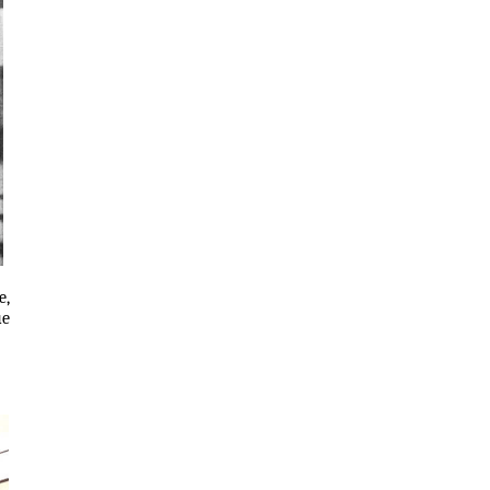
e,
ue