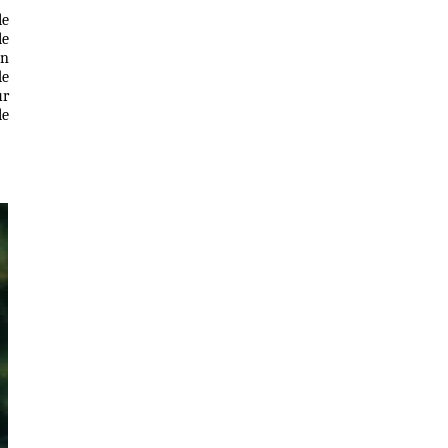
le
le
En
de
ur
le