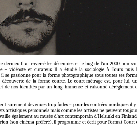
 dernier. Il a traversé les décennies et le bug de l’an 2000 non sa
e – vidéaste et curateur. Il a étudié la sociologie à Tours puis 
 il se passionne pour la forme photographique sous toutes ses form
a découverte de la forme courte. Le court-métrage est, pour lui, u
 et de nos identités par un long, immense et raisonné dérèglement 
taient surement devenues trop fades – pour les contrées nordiques il y
jets artistiques personnels mais comme les artistes ne peuvent toujou
ravaille également au musée d’art contemporain d’Helsinki en Finland
rion (son cinéma préféré), il programme et écrit pour Format Court 