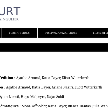
FORMATS LONGS
FESTIVAL FORMAT COURT
FILMS EN L
édition :
Agathe Arnaud, Katia Bayer, Eliott Witterkerth
n :
Agathe Arnaud, Katia Bayer, Ariane Naziri, Eliott Witterkerth
Dylan Librati, Hugo Malpeyre, Najat Saidi
ématiques :
Mona Affholder, Katia Bayer, Bianca Dantas, Julia Wah