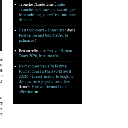
Tronche Claude
dans
Émilie
Tronche : « J’aime bien savoir que
le monde que j’ai créé est tout près
de moi »
C’est trop court – Intervistar
dans
Festival Format Court 2026, le
palmarès !
Bru aurélie
dans
Festival Format
Court 2026, le palmarès !
ns
la
Ne manquez pas le 7e Festival
es
Format Court à Paris (8-12 avril
ne
2026) – Direct-Actu.fr le blogzine
de
de la culture pop et alternative
dans
7e Festival Format Court, la
sélection ❤️‍
 a
rs
e.
et