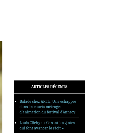
INTERVIEWS
REPORTAGES
SORTIES DVD
FORMATS LONGS
FESTIVAL FORMAT COURT
FILMS EN LIGNE
CONTACT
ARTICLES RÉCENTS
Balade chez ARTE. Une échappée
dans les courts métrages
d’animation du festival d’Annecy
Louis Clichy : « Ce sont les gestes
qui font avancer le récit »