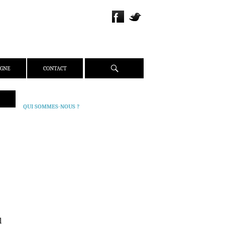
Recherche
IGNE
CONTACT
QUI SOMMES-NOUS ?
PRÉSENTATION
ÉQUIPE
PRESSE
PARTENAIRES
WEBZINE
ACTUALITÉS
CRITIQUES
DOSSIERS
l