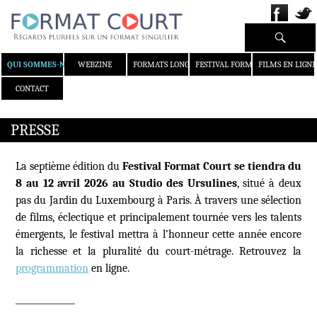
Recherche
ALLER AU CONTENU
QUI SOMMES-NOUS ?
WEBZINE
FORMATS LONGS
FESTIVAL FORMAT COURT
FILMS EN LIGNE
CONTACT
PRESSE
La septième édition du
Festival Format Court se tiendra du
8 au 12 avril 2026 au Studio des Ursulines
, situé à deux
pas du Jardin du Luxembourg à Paris. À travers une sélection
de films, éclectique et principalement tournée vers les talents
émergents, le festival mettra à l’honneur cette année encore
la richesse et la pluralité du court-métrage. Retrouvez la
programmation
en ligne.
______________