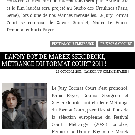
consacré au meilleur film international sera publié sur le site
et le film lauréat sera projeté au Studio des Ursulines (Paris,
5ème), lors d’une de nos séances mensuelles. Le Jury Format
Court se compose de Xavier Gourdet, Nadia Le Bihen-
Demmou et Katia Bayer.
FESTIVAL COURT MÉTRANGE
PRIX FORMAT COURT
DANNY BOY DE MAREK SKROBECKI,
MÉTRANGE DU FORMAT COURT 2011 !
23 OCTOBRE 2011
LAISSER UN COMMENTAIRE
|
Le Jury Format Court s’est prononcé.
Katia Bayer, Dounia Georgeon et
Xavier Gourdet ont élu leur Métrange
du Format Court, parmi les 40 films de
la sélection européenne du Festival
Court Métrange (20-23 octobre,
Rennes). « Danny Boy » de Marek