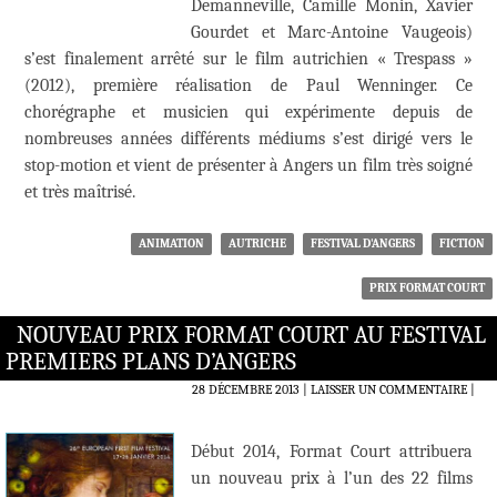
Demanneville, Camille Monin, Xavier
Gourdet et Marc-Antoine Vaugeois)
s’est finalement arrêté sur le film autrichien « Trespass »
(2012), première réalisation de Paul Wenninger. Ce
chorégraphe et musicien qui expérimente depuis de
nombreuses années différents médiums s’est dirigé vers le
stop-motion et vient de présenter à Angers un film très soigné
et très maîtrisé.
ANIMATION
AUTRICHE
FESTIVAL D'ANGERS
FICTION
PRIX FORMAT COURT
NOUVEAU PRIX FORMAT COURT AU FESTIVAL
PREMIERS PLANS D’ANGERS
28 DÉCEMBRE 2013
LAISSER UN COMMENTAIRE
|
Début 2014, Format Court attribuera
un nouveau prix à l’un des 22 films