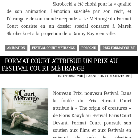
Skrobecki a été choisi pour la « qualité
de son animation, l’émotion suscitée par son récit, et
l’étrangeté de son monde acéphale ». Le Métrange du Format
Court consiste en un dossier spécial consacré à Marek
Skrobecki et à la projection de « Danny Boy » en salle.
ANIMATION
FESTIVAL COURT MÉTRANGE
POLOGNE
PRIX FORMAT COURT
FORMAT COURT ATTRIBUE UN PRIX AU
FESTIVAL COURT MÉTRANGE
18 OCTOBRE 2011
LAISSER UN COMMENTAIRE
|
Nouveau Prix, nouveau festival. Dans
la foulée du Prix Format Court
attribué à « The origin of creatures »
de Floris Kaayk au Festival Paris Court
Devant, Format Court poursuit son
soutien aux films et aux festivals en
suivant de près la sélection