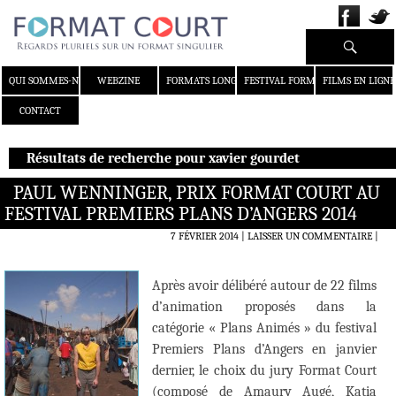
Recherche
ALLER AU CONTENU
QUI SOMMES-NOUS ?
WEBZINE
FORMATS LONGS
FESTIVAL FORMAT COURT
FILMS EN LIGNE
CONTACT
Résultats de recherche pour xavier gourdet
PAUL WENNINGER, PRIX FORMAT COURT AU
FESTIVAL PREMIERS PLANS D’ANGERS 2014
7 FÉVRIER 2014
LAISSER UN COMMENTAIRE
|
Après avoir délibéré autour de 22 films
d’animation proposés dans la
catégorie « Plans Animés » du festival
Premiers Plans d’Angers en janvier
dernier, le choix du jury Format Court
(composé de Amaury Augé, Katia