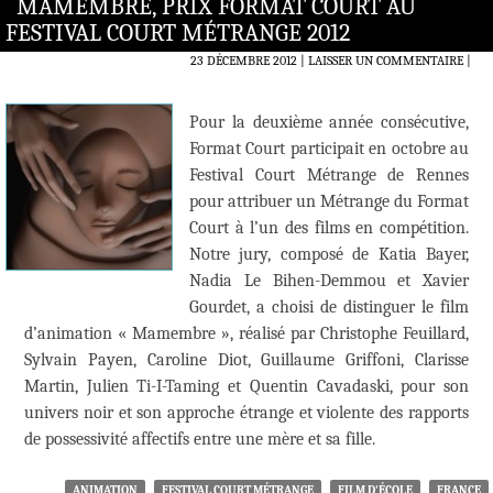
MAMEMBRE, PRIX FORMAT COURT AU
FESTIVAL COURT MÉTRANGE 2012
23 DÉCEMBRE 2012
LAISSER UN COMMENTAIRE
|
Pour la deuxième année consécutive,
Format Court participait en octobre au
Festival Court Métrange de Rennes
pour attribuer un Métrange du Format
Court à l’un des films en compétition.
Notre jury, composé de Katia Bayer,
Nadia Le Bihen-Demmou et Xavier
Gourdet, a choisi de distinguer le film
d’animation « Mamembre », réalisé par Christophe Feuillard,
Sylvain Payen, Caroline Diot, Guillaume Griffoni, Clarisse
Martin, Julien Ti-I-Taming et Quentin Cavadaski, pour son
univers noir et son approche étrange et violente des rapports
de possessivité affectifs entre une mère et sa fille.
ANIMATION
FESTIVAL COURT MÉTRANGE
FILM D'ÉCOLE
FRANCE