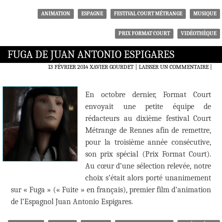
ANIMATION
ESPAGNE
FESTIVAL COURT MÉTRANGE
MUSIQUE
PRIX FORMAT COURT
VIDÉOTHÈQUE
FUGA DE JUAN ANTONIO ESPIGARES
13 FÉVRIER 2014
XAVIER GOURDET
LAISSER UN COMMENTAIRE
|
En octobre dernier, Format Court
envoyait une petite équipe de
rédacteurs au dixième festival Court
Métrange de Rennes afin de remettre,
pour la troisième année consécutive,
son prix spécial (Prix Format Court).
Au cœur d’une sélection relevée, notre
choix s’était alors porté unanimement
sur « Fuga » (« Fuite » en français), premier film d’animation
de l’Espagnol Juan Antonio Espigares.