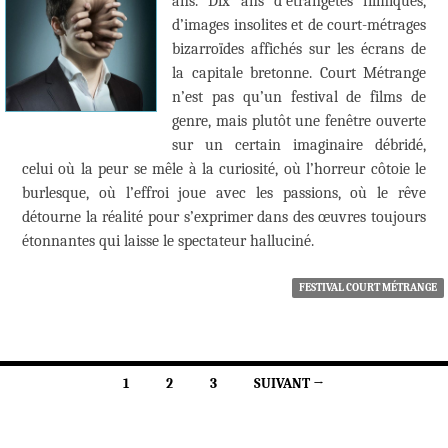
ans. Dix ans d’étrangetés filmiques,
d’images insolites et de court-métrages
bizarroïdes affichés sur les écrans de
la capitale bretonne. Court Métrange
n’est pas qu’un festival de films de
genre, mais plutôt une fenêtre ouverte
sur un certain imaginaire débridé,
celui où la peur se mêle à la curiosité, où l’horreur côtoie le
burlesque, où l’effroi joue avec les passions, où le rêve
détourne la réalité pour s’exprimer dans des œuvres toujours
étonnantes qui laisse le spectateur halluciné.
FESTIVAL COURT MÉTRANGE
Navigation
1
2
3
SUIVANT →
des
articles