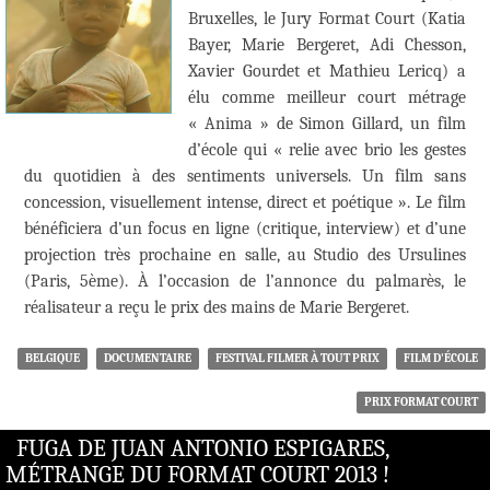
Bruxelles, le Jury Format Court (Katia
Bayer, Marie Bergeret, Adi Chesson,
Xavier Gourdet et Mathieu Lericq) a
élu comme meilleur court métrage
« Anima » de Simon Gillard, un film
d’école qui « relie avec brio les gestes
du quotidien à des sentiments universels. Un film sans
concession, visuellement intense, direct et poétique ». Le film
bénéficiera d’un focus en ligne (critique, interview) et d’une
projection très prochaine en salle, au Studio des Ursulines
(Paris, 5ème). À l’occasion de l’annonce du palmarès, le
réalisateur a reçu le prix des mains de Marie Bergeret.
BELGIQUE
DOCUMENTAIRE
FESTIVAL FILMER À TOUT PRIX
FILM D'ÉCOLE
PRIX FORMAT COURT
FUGA DE JUAN ANTONIO ESPIGARES,
MÉTRANGE DU FORMAT COURT 2013 !