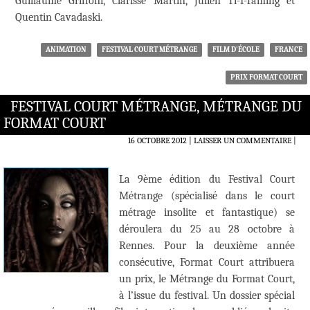
Guillaume Griffoni, Clarisse Martin, Julien Ti-I-Taming et
Quentin Cavadaski.
ANIMATION
FESTIVAL COURT MÉTRANGE
FILM D'ÉCOLE
FRANCE
PRIX FORMAT COURT
FESTIVAL COURT MÉTRANGE, MÉTRANGE DU
FORMAT COURT
16 OCTOBRE 2012
LAISSER UN COMMENTAIRE
|
La 9ème édition du Festival Court
Métrange (spécialisé dans le court
métrage insolite et fantastique) se
déroulera du 25 au 28 octobre à
Rennes. Pour la deuxième année
consécutive, Format Court attribuera
un prix, le Métrange du Format Court,
à l’issue du festival. Un dossier spécial