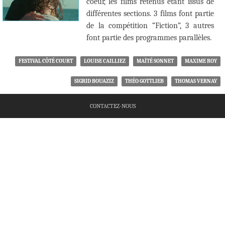
coeur, les films retenus étant issus de
différentes sections. 3 films font partie
de la compétition “Fiction”, 3 autres
font partie des programmes parallèles.
FESTIVAL CÔTÉ COURT
LOUISE CAILLIEZ
MAÏTÉ SONNET
MAXIME ROY
SIGRID BOUAZIZ
THÉO GOTTLIEB
THOMAS VERNAY
CONTACTEZ-NOUS