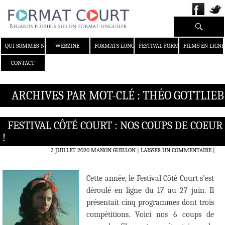
Recherche
ALLER AU CONTENU
QUI SOMMES-NOUS ?
WEBZINE
FORMATS LONGS
FESTIVAL FORMAT COURT
FILMS EN LIGNE
CONTACT
ARCHIVES PAR MOT-CLÉ : THÉO GOTTLIEB
FESTIVAL CÔTÉ COURT : NOS COUPS DE COEUR
!
3 JUILLET 2020
MANON GUILLON
LAISSER UN COMMENTAIRE
|
Cette année, le Festival Côté Court s’est
déroulé en ligne du 17 au 27 juin. Il
présentait cinq programmes dont trois
compétitions. Voici nos 6 coups de