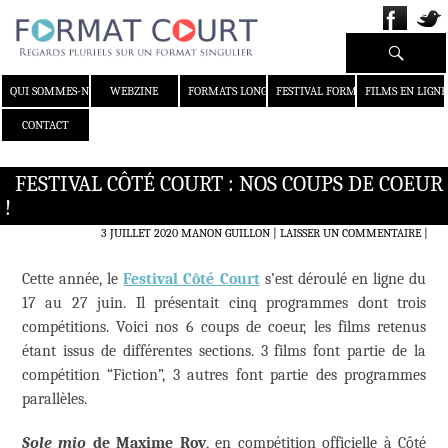
Recherche
ALLER AU CONTENU
QUI SOMMES-NOUS ?
WEBZINE
FORMATS LONGS
FESTIVAL FORMAT COURT
FILMS EN LIGNE
CONTACT
FESTIVAL CÔTÉ COURT : NOS COUPS DE COEUR
!
3 JUILLET 2020
MANON GUILLON
LAISSER UN COMMENTAIRE
|
Cette année, le
Festival Côté Court
s’est déroulé en ligne du
17 au 27 juin. Il présentait cinq programmes dont trois
compétitions. Voici nos 6 coups de coeur, les films retenus
étant issus de différentes sections. 3 films font partie de la
compétition “Fiction”, 3 autres font partie des programmes
parallèles.
Sole mio
de Maxime Roy
, en compétition officielle à Côté