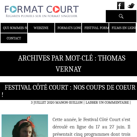
Recherche
ALLER AU CONTENU
QUI SOMMES-NOUS ?
WEBZINE
FORMATS LONGS
FESTIVAL FORMAT COURT
FILMS EN LIGNE
CONTACT
ARCHIVES PAR MOT-CLÉ : THOMAS
VERNAY
FESTIVAL CÔTÉ COURT : NOS COUPS DE COEUR
!
3 JUILLET 2020
MANON GUILLON
LAISSER UN COMMENTAIRE
|
Cette année, le Festival Côté Court s’est
déroulé en ligne du 17 au 27 juin. Il
présentait cinq programmes dont trois