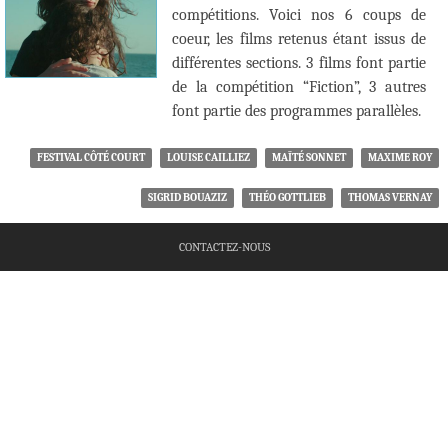
compétitions. Voici nos 6 coups de
coeur, les films retenus étant issus de
différentes sections. 3 films font partie
de la compétition “Fiction”, 3 autres
font partie des programmes parallèles.
FESTIVAL CÔTÉ COURT
LOUISE CAILLIEZ
MAÏTÉ SONNET
MAXIME ROY
SIGRID BOUAZIZ
THÉO GOTTLIEB
THOMAS VERNAY
CONTACTEZ-NOUS