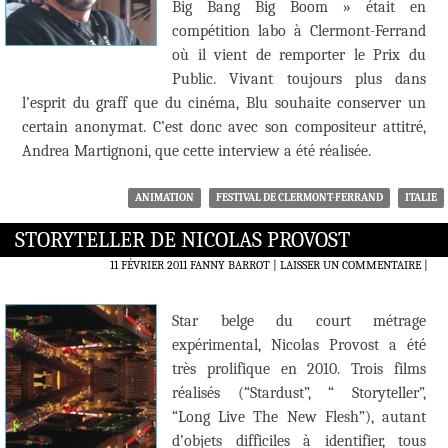
Big Bang Big Boom » était en
compétition labo à Clermont-Ferrand
où il vient de remporter le Prix du
Public. Vivant toujours plus dans
l’esprit du graff que du cinéma, Blu souhaite conserver un
certain anonymat. C’est donc avec son compositeur attitré,
Andrea Martignoni, que cette interview a été réalisée.
ANIMATION
FESTIVAL DE CLERMONT-FERRAND
ITALIE
STORYTELLER DE NICOLAS PROVOST
11 FÉVRIER 2011
FANNY BARROT
LAISSER UN COMMENTAIRE
|
Star belge du court métrage
expérimental, Nicolas Provost a été
très prolifique en 2010. Trois films
réalisés (“Stardust”, “ Storyteller”,
“Long Live The New Flesh”), autant
d’objets difficiles à identifier, tous