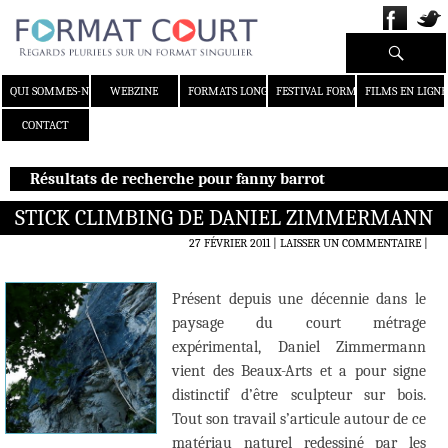
Recherche
ALLER AU CONTENU
QUI SOMMES-NOUS ?
WEBZINE
FORMATS LONGS
FESTIVAL FORMAT COURT
FILMS EN LIGNE
CONTACT
Résultats de recherche pour fanny barrot
STICK CLIMBING DE DANIEL ZIMMERMANN
27 FÉVRIER 2011
LAISSER UN COMMENTAIRE
|
Présent depuis une décennie dans le
paysage du court métrage
expérimental, Daniel Zimmermann
vient des Beaux-Arts et a pour signe
distinctif d’être sculpteur sur bois.
Tout son travail s’articule autour de ce
matériau naturel redessiné par les