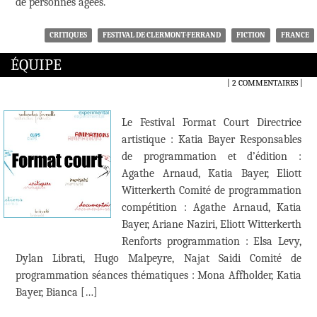
de personnes âgées.
CRITIQUES
FESTIVAL DE CLERMONT-FERRAND
FICTION
FRANCE
ÉQUIPE
2 COMMENTAIRES
|
Le Festival Format Court Directrice
artistique : Katia Bayer Responsables
de programmation et d’édition :
Agathe Arnaud, Katia Bayer, Eliott
Witterkerth Comité de programmation
compétition : Agathe Arnaud, Katia
Bayer, Ariane Naziri, Eliott Witterkerth
Renforts programmation : Elsa Levy,
Dylan Librati, Hugo Malpeyre, Najat Saidi Comité de
programmation séances thématiques : Mona Affholder, Katia
Bayer, Bianca […]