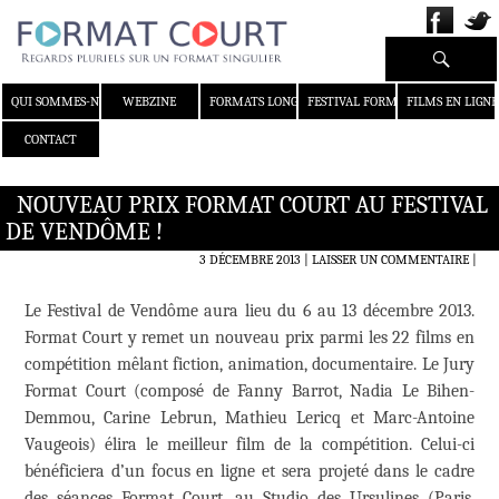
Recherche
ALLER AU CONTENU
QUI SOMMES-NOUS ?
WEBZINE
FORMATS LONGS
FESTIVAL FORMAT COURT
FILMS EN LIGNE
CONTACT
NOUVEAU PRIX FORMAT COURT AU FESTIVAL
DE VENDÔME !
3 DÉCEMBRE 2013
LAISSER UN COMMENTAIRE
|
Le Festival de Vendôme aura lieu du 6 au 13 décembre 2013.
Format Court y remet un nouveau prix parmi les 22 films en
compétition mêlant fiction, animation, documentaire. Le Jury
Format Court (composé de Fanny Barrot, Nadia Le Bihen-
Demmou, Carine Lebrun, Mathieu Lericq et Marc-Antoine
Vaugeois) élira le meilleur film de la compétition. Celui-ci
bénéficiera d’un focus en ligne et sera projeté dans le cadre
des séances Format Court, au Studio des Ursulines (Paris,