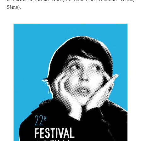
5ème).