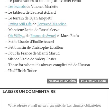
– Le jour a vaincu la nuit de Jean-Gabriel Périot
–
Les lézards
de Vincent Mariette
– Le tableau de Laurent Achard
– Le terrain de Bijan Anquetil
–
Living Still Life
de
Bertrand Mandico
– Monsieur Lapin de Pascal Cervo
–
Oh Willy…
de
Emma de Swaef
et Marc Roels
– Petite blonde d’Emilie Aussel
– Petit matin de Christophe Loizillon
– Pour la France de Shanti Masud
– Silence Radio de Valéry Rosier
– Those for whom it’s always complicated de Husson
– Us d’Ulrich Totier
FESTIVAL DE VENDÔME
PRIX FORMAT COURT
LAISSER UN COMMENTAIRE
Votre adresse e-mail ne sera pas publiée.
Les champs obligatoires