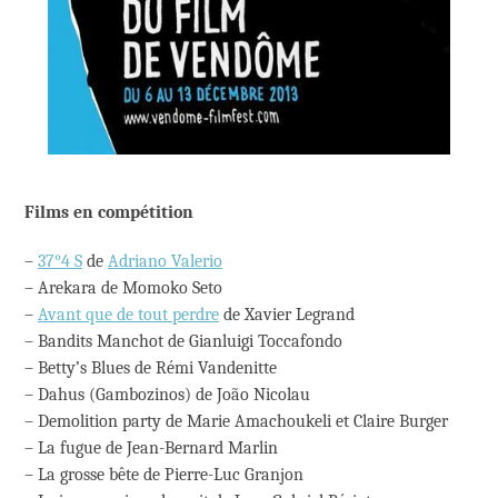
Films en compétition
–
37°4 S
de
Adriano Valerio
– Arekara de Momoko Seto
–
Avant que de tout perdre
de Xavier Legrand
– Bandits Manchot de Gianluigi Toccafondo
– Betty’s Blues de Rémi Vandenitte
– Dahus (Gambozinos) de João Nicolau
– Demolition party de Marie Amachoukeli et Claire Burger
– La fugue de Jean-Bernard Marlin
– La grosse bête de Pierre-Luc Granjon