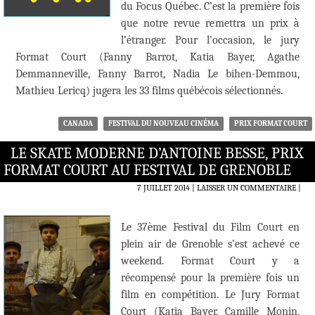
du Focus Québec. C’est la première fois
que notre revue remettra un prix à
l’étranger. Pour l’occasion, le jury
Format Court (Fanny Barrot, Katia Bayer, Agathe
Demmanneville, Fanny Barrot, Nadia Le bihen-Demmou,
Mathieu Lericq) jugera les 33 films québécois sélectionnés.
CANADA
FESTIVAL DU NOUVEAU CINÉMA
PRIX FORMAT COURT
LE SKATE MODERNE D’ANTOINE BESSE, PRIX
FORMAT COURT AU FESTIVAL DE GRENOBLE
7 JUILLET 2014
LAISSER UN COMMENTAIRE
|
Le 37ème Festival du Film Court en
plein air de Grenoble s’est achevé ce
weekend. Format Court y a
récompensé pour la première fois un
film en compétition. Le Jury Format
Court (Katia Bayer, Camille Monin,