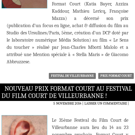
Format Court (Katia Bayer, Azziza
Kaddour, Mathieu Lericq, Françoise
Mazza) a décerné son prix
(publication d’un focus en ligne, achat & diffusion du film au
Studio des Ursulines/Paris, 5ème, création d’un DCP doté par
le laboratoire numérique Média Solution) au film « Le Sens
du toucher » réalisé par Jean-Charles Mbotti Malolo et a
attribué une Mention spéciale à « Stella Maris » de Giacomo
Abbruzzese.
FESTIVAL DE VILLEURBANNE
PRIX FORMAT COURT
NOUVEAU PRIX FORMAT COURT AU FESTIVAL
DU FILM COURT DE VILLEURBANNE !
5 NOVEMBRE 2014
LAISSER UN COMMENTAIRE
|
Le 35ème Festival du Film Court de
Villeurbanne aura lieu du 14 au 23
novembre prochain. Format Court y