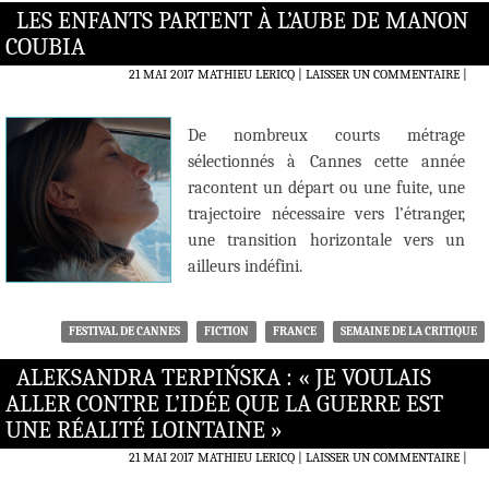
LES ENFANTS PARTENT À L’AUBE DE MANON
COUBIA
21 MAI 2017
MATHIEU LERICQ
LAISSER UN COMMENTAIRE
|
De nombreux courts métrage
sélectionnés à Cannes cette année
racontent un départ ou une fuite, une
trajectoire nécessaire vers l’étranger,
une transition horizontale vers un
ailleurs indéfini.
FESTIVAL DE CANNES
FICTION
FRANCE
SEMAINE DE LA CRITIQUE
ALEKSANDRA TERPIŃSKA : « JE VOULAIS
ALLER CONTRE L’IDÉE QUE LA GUERRE EST
UNE RÉALITÉ LOINTAINE »
21 MAI 2017
MATHIEU LERICQ
LAISSER UN COMMENTAIRE
|