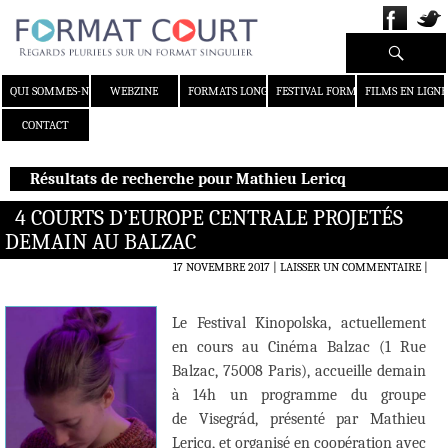
Recherche
ALLER AU CONTENU
QUI SOMMES-NOUS ?
WEBZINE
FORMATS LONGS
FESTIVAL FORMAT COURT
FILMS EN LIGNE
CONTACT
Résultats de recherche pour Mathieu Lericq
4 COURTS D’EUROPE CENTRALE PROJETÉS
DEMAIN AU BALZAC
17 NOVEMBRE 2017
LAISSER UN COMMENTAIRE
|
Le Festival Kinopolska, actuellement
en cours au Cinéma Balzac (1 Rue
Balzac, 75008 Paris), accueille demain
à 14h un programme du groupe
de Visegrád, présenté par Mathieu
Lericq, et organisé en coopération avec