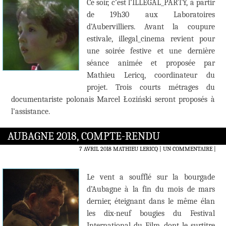
Ce soir, c’est l’ILLEGAL_PARTY, à partir
de 19h30 aux Laboratoires
d’Aubervilliers. Avant la coupure
estivale, illegal_cinema revient pour
une soirée festive et une dernière
séance animée et proposée par
Mathieu Lericq, coordinateur du
projet. Trois courts métrages du
documentariste polonais Marcel Łoziński seront proposés à
l’assistance.
AUBAGNE 2018, COMPTE-RENDU
7 AVRIL 2018
MATHIEU LERICQ
UN COMMENTAIRE
|
Le vent a soufflé sur la bourgade
d’Aubagne à la fin du mois de mars
dernier, éteignant dans le même élan
les dix-neuf bougies du Festival
International du Film, dont le surtitre