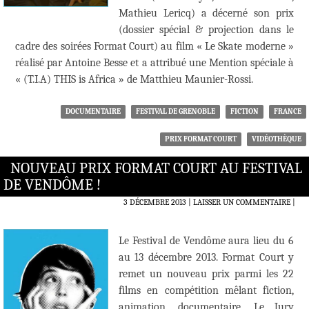
Mathieu Lericq) a décerné son prix
(dossier spécial & projection dans le
cadre des soirées Format Court) au film « Le Skate moderne »
réalisé par Antoine Besse et a attribué une Mention spéciale à
« (T.I.A) THIS is Africa » de Matthieu Maunier-Rossi.
DOCUMENTAIRE
FESTIVAL DE GRENOBLE
FICTION
FRANCE
PRIX FORMAT COURT
VIDÉOTHÈQUE
NOUVEAU PRIX FORMAT COURT AU FESTIVAL
DE VENDÔME !
3 DÉCEMBRE 2013
LAISSER UN COMMENTAIRE
|
Le Festival de Vendôme aura lieu du 6
au 13 décembre 2013. Format Court y
remet un nouveau prix parmi les 22
films en compétition mêlant fiction,
animation, documentaire. Le Jury