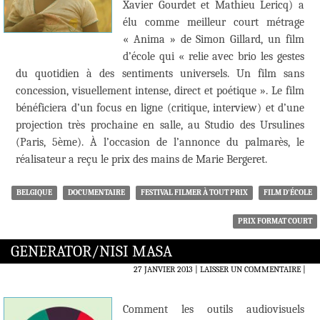
Xavier Gourdet et Mathieu Lericq) a
élu comme meilleur court métrage
« Anima » de Simon Gillard, un film
d’école qui « relie avec brio les gestes
du quotidien à des sentiments universels. Un film sans
concession, visuellement intense, direct et poétique ». Le film
bénéficiera d’un focus en ligne (critique, interview) et d’une
projection très prochaine en salle, au Studio des Ursulines
(Paris, 5ème). À l’occasion de l’annonce du palmarès, le
réalisateur a reçu le prix des mains de Marie Bergeret.
BELGIQUE
DOCUMENTAIRE
FESTIVAL FILMER À TOUT PRIX
FILM D'ÉCOLE
PRIX FORMAT COURT
GENERATOR/NISI MASA
27 JANVIER 2013
LAISSER UN COMMENTAIRE
|
Comment les outils audiovisuels