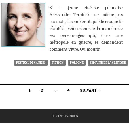
Si la jeune cinéaste polonaise
Aleksandra Terpińska ne mâche pas
ses mots, il semblerait qu’elle croque la
réalité à pleines dents. À la manière de
ses personnages qui, dans une
métropole en guerre, se demandent
comment vivre. Ou mourir.
FESTIVAL DE CANNES
FICTION
POLOGNE
SEMAINE DE LA CRITIQUE
Navigation
1
2
…
4
SUIVANT →
des
articles
CONTACTEZ-NOUS