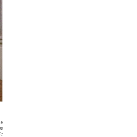
ce
ps
Ce