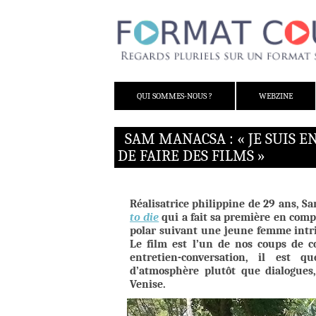
ALLER AU CONTENU
QUI SOMMES-NOUS ?
WEBZINE
SAM MANACSA : « JE SUIS E
DE FAIRE DES FILMS »
Réalisatrice philippine de 29 ans, 
to die
qui a fait sa première en compé
polar suivant une jeune femme intrig
Le film est l’un de nos coups de c
entretien-conversation, il est 
d’atmosphère plutôt que dialogues,
Venise.