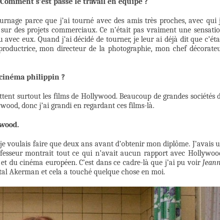
 Comment s’est passé le travail en équipe ?
tournage parce que j’ai tourné avec des amis très proches, avec qui 
 sur des projets commerciaux. Ce n’était pas vraiment une sensati
avec eux. Quand j’ai décidé de tourner, je leur ai déjà dit que c’éta
 productrice, mon directeur de la photographie, mon chef décorate
 cinéma philippin ?
ttent surtout les films de Hollywood. Beaucoup de grandes sociétés 
wood, donc j’ai grandi en regardant ces films-là.
ywood.
je voulais faire que deux ans avant d’obtenir mon diplôme. J’avais 
fesseur montrait tout ce qui n’avait aucun rapport avec Hollywoo
t du cinéma européen. C’est dans ce cadre-là que j’ai pu voir
Jean
al Akerman et cela a touché quelque chose en moi.