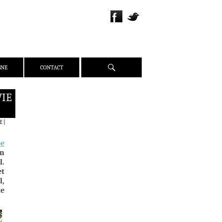
Recherche
GNE
CONTACT
VIE
QUI SOMMES-NOUS ?
PRÉSENTATION
E
|
ÉQUIPE
pe
PRESSE
un
PARTENAIRES
l.
et
WEBZINE
l,
de
ACTUALITÉS
CRITIQUES
DOSSIERS