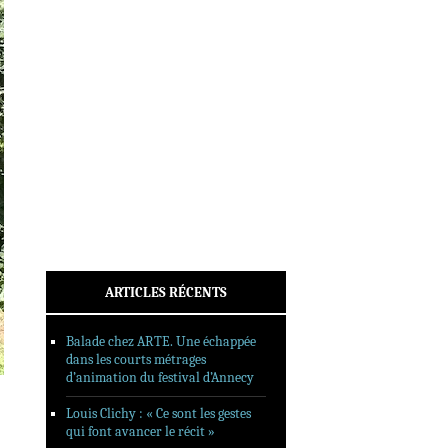
INTERVIEWS
REPORTAGES
SORTIES DVD
FORMATS LONGS
FESTIVAL FORMAT COURT
FILMS EN LIGNE
CONTACT
ARTICLES RÉCENTS
Balade chez ARTE. Une échappée
dans les courts métrages
d’animation du festival d’Annecy
Louis Clichy : « Ce sont les gestes
qui font avancer le récit »