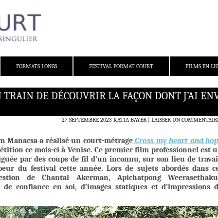
FORMATS LONGS
FESTIVAL FORMAT COURT
FILMS EN LI
N TRAIN DE DÉCOUVRIR LA FAÇON DONT J’AI EN
27 SEPTEMBRE 2023
KATIA BAYER
LAISSER UN COMMENTAIR
Sam Manacsa a réalisé un court-métrage
Cross my heart and ho
tition ce mois-ci à Venise. Ce premier film professionnel est 
uée par des coups de fil d’un inconnu, sur son lieu de travai
oeur du festival cette année. Lors de sujets abordés dans c
question de Chantal Akerman, Apichatpong Weerasethaku
 de confiance en soi, d’images statiques et d’impressions 