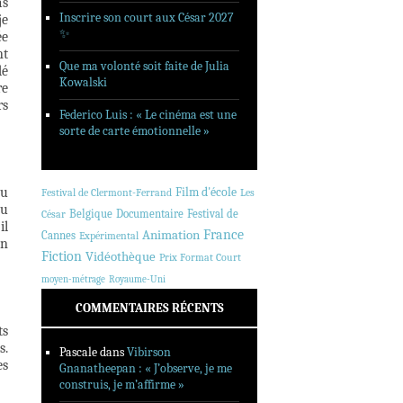
as
Inscrire son court aux César 2027
je
✨
ée
nt
Que ma volonté soit faite de Julia
dé
Kowalski
re
rs
Federico Luis : « Le cinéma est une
sorte de carte émotionnelle »
du
Film d'école
Festival de Clermont-Ferrand
Les
au
Belgique
Documentaire
Festival de
César
il
Animation
France
Cannes
Expérimental
un
Fiction
Vidéothèque
Prix Format Court
moyen-métrage
Royaume-Uni
COMMENTAIRES RÉCENTS
ts
s.
Pascale
dans
Vibirson
es
Gnanatheepan : « J’observe, je me
construis, je m’affirme »