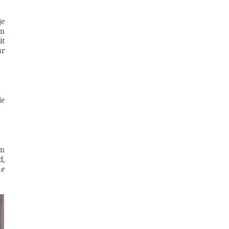
je
on
it
ur
de
un
d,
ne