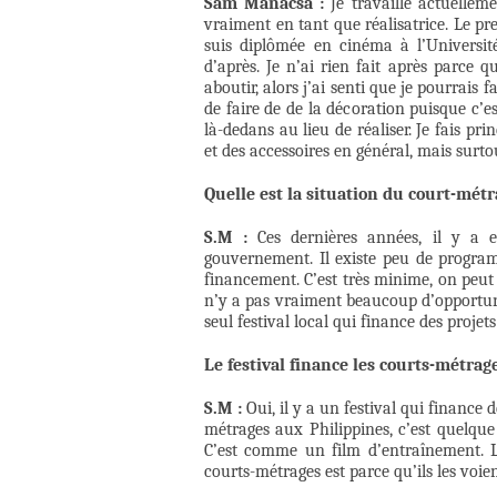
Sam Manacsa :
Je travaille actuelleme
vraiment en tant que réalisatrice. Le prem
suis diplômée en cinéma à l’Université
d’après. Je n’ai rien fait après parce q
aboutir, alors j’ai senti que je pourrais 
de faire de de la décoration puisque c’e
là-dedans au lieu de réaliser. Je fais 
et des accessoires en général, mais surto
Quelle est la situation du court-métr
S.M :
Ces dernières années, il y a 
gouvernement. Il existe peu de program
financement. C’est très minime, on peut y
n’y a pas vraiment beaucoup d’opportunité
seul festival local qui finance des projet
Le festival finance les courts-métrag
S.M :
Oui, il y a un festival qui finance 
métrages aux Philippines, c’est quelque
C’est comme un film d’entraînement. La
courts-métrages est parce qu’ils les voi