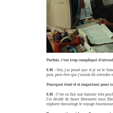
Parfois, c’est trop compliqué d’atten
S.M :
Oui, j’ai pensé que si je ne le fa
puis, peut-être que j’aurais dû attendre
Pourquoi était-il si important pour to
S.M :
C’est en fait une histoire très pr
J’ai décidé de baser librement mon fil
explorer davantage le voyage émotionne