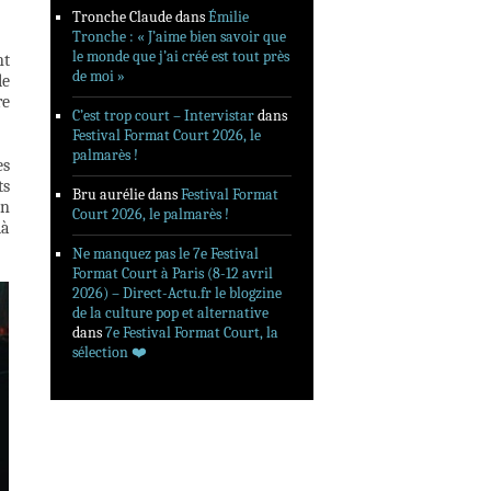
Tronche Claude
dans
Émilie
Tronche : « J’aime bien savoir que
le monde que j’ai créé est tout près
nt
de moi »
le
re
C’est trop court – Intervistar
dans
Festival Format Court 2026, le
palmarès !
es
ts
Bru aurélie
dans
Festival Format
un
Court 2026, le palmarès !
là
Ne manquez pas le 7e Festival
Format Court à Paris (8-12 avril
2026) – Direct-Actu.fr le blogzine
de la culture pop et alternative
dans
7e Festival Format Court, la
sélection ❤️‍