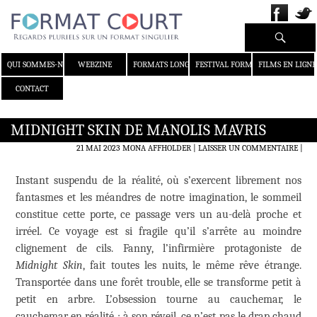
Recherche
ALLER AU CONTENU
QUI SOMMES-NOUS ?
WEBZINE
FORMATS LONGS
FESTIVAL FORMAT COURT
FILMS EN LIGNE
CONTACT
MIDNIGHT SKIN DE MANOLIS MAVRIS
21 MAI 2023
MONA AFFHOLDER
LAISSER UN COMMENTAIRE
|
Instant suspendu de la réalité, où s’exercent librement nos
fantasmes et les méandres de notre imagination, le sommeil
constitue cette porte, ce passage vers un au-delà proche et
irréel. Ce voyage est si fragile qu’il s’arrête au moindre
clignement de cils. Fanny, l’infirmière protagoniste de
Midnight Skin
, fait toutes les nuits, le même rêve étrange.
Transportée dans une forêt trouble, elle se transforme petit à
petit en arbre. L’obsession tourne au cauchemar, le
cauchemar en réalité ; à son réveil, ce n’est pas le drap chaud