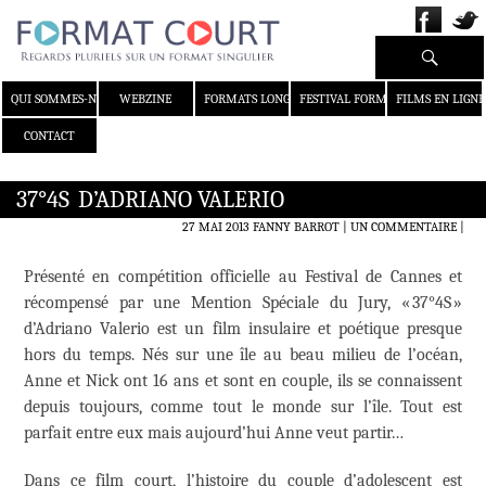
Recherche
ALLER AU CONTENU
QUI SOMMES-NOUS ?
WEBZINE
FORMATS LONGS
FESTIVAL FORMAT COURT
FILMS EN LIGNE
CONTACT
37°4S D’ADRIANO VALERIO
27 MAI 2013
FANNY BARROT
UN COMMENTAIRE
|
Présenté en compétition officielle au Festival de Cannes et
récompensé par une Mention Spéciale du Jury, « 37°4S »
d’Adriano Valerio est un film insulaire et poétique presque
hors du temps. Nés sur une île au beau milieu de l’océan,
Anne et Nick ont 16 ans et sont en couple, ils se connaissent
depuis toujours, comme tout le monde sur l’île. Tout est
parfait entre eux mais aujourd’hui Anne veut partir…
Dans ce film court, l’histoire du couple d’adolescent est