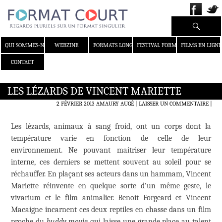
Recherche
ALLER AU CONTENU
QUI SOMMES-NOUS ?
WEBZINE
FORMATS LONGS
FESTIVAL FORMAT COURT
FILMS EN LIGNE
CONTACT
LES LÉZARDS DE VINCENT MARIETTE
2 FÉVRIER 2013
AMAURY AUGÉ
LAISSER UN COMMENTAIRE
|
Les lézards, animaux à sang froid, ont un corps dont la
température varie en fonction de celle de leur
environnement. Ne pouvant maitriser leur température
interne, ces derniers se mettent souvent au soleil pour se
réchauffer. En plaçant ses acteurs dans un hammam, Vincent
Mariette réinvente en quelque sorte d’un même geste, le
vivarium et le film animalier. Benoit Forgeard et Vincent
Macaigne incarnent ces deux reptiles en chasse dans un film
proche du
buddy movie
qui laisse une grande place au talent