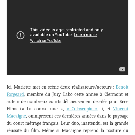
Ici, Mariette met en scène deux réalisateurs/acteurs :
Benoit
Forgeard
, membre du Jury Labo cette année à Clermont et
auteur de nombreux courts délicieusement décalés pour Ecce
Films (« La course nue »,
« Coloscopia »
…), et
Vincent
Macaigne
, omniprésent ces dernières années dans le paysage
du court métrage français. Leur duo, inattendu, est la grande
réussite du film. Même si Macaigne reprend la posture du