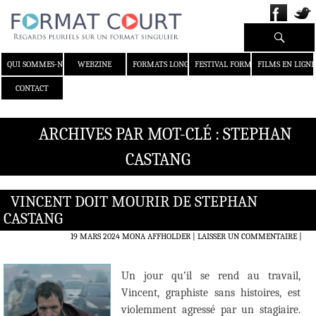
Recherche
ALLER AU CONTENU
QUI SOMMES-NOUS ?
WEBZINE
FORMATS LONGS
FESTIVAL FORMAT COURT
FILMS EN LIGNE
CONTACT
ARCHIVES PAR MOT-CLÉ : STEPHAN
CASTANG
VINCENT DOIT MOURIR DE STEPHAN
CASTANG
19 MARS 2024
MONA AFFHOLDER
LAISSER UN COMMENTAIRE
|
Un jour qu’il se rend au travail,
Vincent, graphiste sans histoires, est
violemment agressé par un stagiaire.