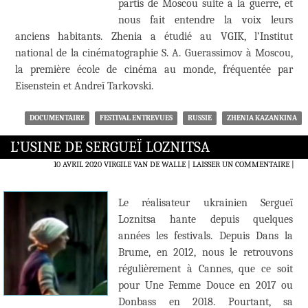
partis de Moscou suite à la guerre, et
nous fait entendre la voix leurs
anciens habitants. Zhenia a étudié au VGIK, l’Institut
national de la cinématographie S. A. Guerassimov à Moscou,
la première école de cinéma au monde, fréquentée par
Eisenstein et Andreï Tarkovski.
DOCUMENTAIRE
FESTIVAL ENTREVUES
RUSSIE
ZHENIA KAZANKINA
L’USINE DE SERGUEÏ LOZNITSA
10 AVRIL 2020
VIRGILE VAN DE WALLE
LAISSER UN COMMENTAIRE
|
Le réalisateur ukrainien Sergueï
Loznitsa hante depuis quelques
années les festivals. Depuis Dans la
Brume, en 2012, nous le retrouvons
régulièrement à Cannes, que ce soit
pour Une Femme Douce en 2017 ou
Donbass en 2018. Pourtant, sa