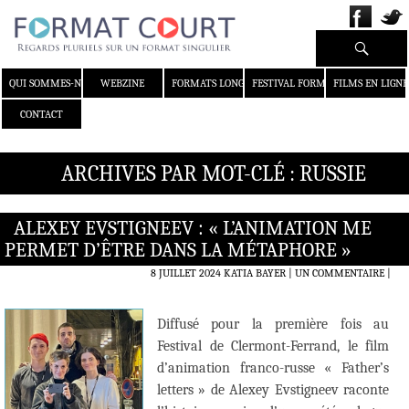
Recherche
ALLER AU CONTENU
QUI SOMMES-NOUS ?
WEBZINE
FORMATS LONGS
FESTIVAL FORMAT COURT
FILMS EN LIGNE
CONTACT
ARCHIVES PAR MOT-CLÉ : RUSSIE
ALEXEY EVSTIGNEEV : « L’ANIMATION ME
PERMET D’ÊTRE DANS LA MÉTAPHORE »
8 JUILLET 2024
KATIA BAYER
UN COMMENTAIRE
|
Diffusé pour la première fois au
Festival de Clermont-Ferrand, le film
d’animation franco-russe « Father’s
letters » de Alexey Evstigneev raconte