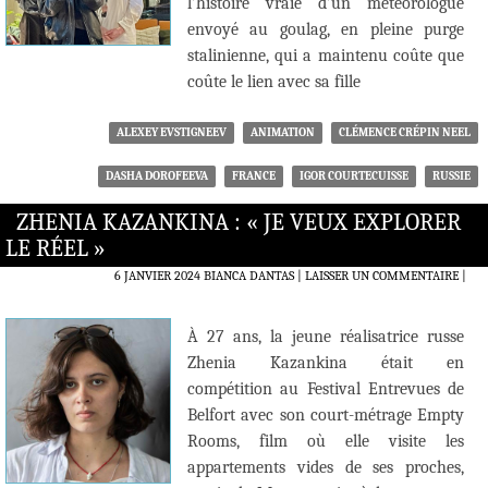
l’histoire vraie d’un météorologue
envoyé au goulag, en pleine purge
stalinienne, qui a maintenu coûte que
coûte le lien avec sa fille
ALEXEY EVSTIGNEEV
ANIMATION
CLÉMENCE CRÉPIN NEEL
DASHA DOROFEEVA
FRANCE
IGOR COURTECUISSE
RUSSIE
ZHENIA KAZANKINA : « JE VEUX EXPLORER
LE RÉEL »
6 JANVIER 2024
BIANCA DANTAS
LAISSER UN COMMENTAIRE
|
À 27 ans, la jeune réalisatrice russe
Zhenia Kazankina était en
compétition au Festival Entrevues de
Belfort avec son court-métrage Empty
Rooms, film où elle visite les
appartements vides de ses proches,