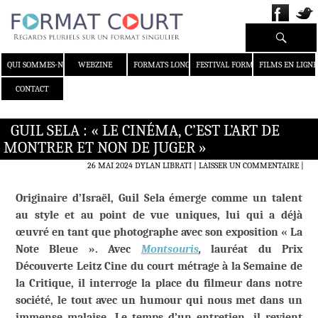
Recherche
ALLER AU CONTENU
QUI SOMMES-NOUS ?
WEBZINE
FORMATS LONGS
FESTIVAL FORMAT COURT
FILMS EN LIGNE
CONTACT
GUIL SELA : « LE CINÉMA, C’EST L’ART DE
MONTRER ET NON DE JUGER »
26 MAI 2024
DYLAN LIBRATI
LAISSER UN COMMENTAIRE
|
Originaire d’Israël, Guil Sela émerge comme un talent
au style et au point de vue uniques, lui qui a déjà
œuvré en tant que photographe avec son exposition « La
Note Bleue ». Avec
Montsouris
,
lauréat du Prix
Découverte Leitz Cine du court métrage à la Semaine de
la Critique, il interroge la place du filmeur dans notre
société, le tout avec un humour qui nous met dans un
immense malaise. Le temps d’un entretien, il revient