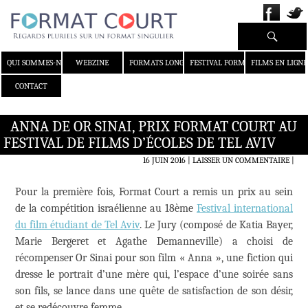
Recherche
ALLER AU CONTENU
QUI SOMMES-NOUS ?
WEBZINE
FORMATS LONGS
FESTIVAL FORMAT COURT
FILMS EN LIGNE
CONTACT
ANNA DE OR SINAI, PRIX FORMAT COURT AU
FESTIVAL DE FILMS D’ÉCOLES DE TEL AVIV
16 JUIN 2016
LAISSER UN COMMENTAIRE
|
Pour la première fois, Format Court a remis un prix au sein
de la compétition israélienne au 18ème
Festival international
du film étudiant de Tel Aviv
. Le Jury (composé de Katia Bayer,
Marie Bergeret et Agathe Demanneville) a choisi de
récompenser Or Sinai pour son film « Anna », une fiction qui
dresse le portrait d’une mère qui, l’espace d’une soirée sans
son fils, se lance dans une quête de satisfaction de son désir,
et se redécouvre femme.