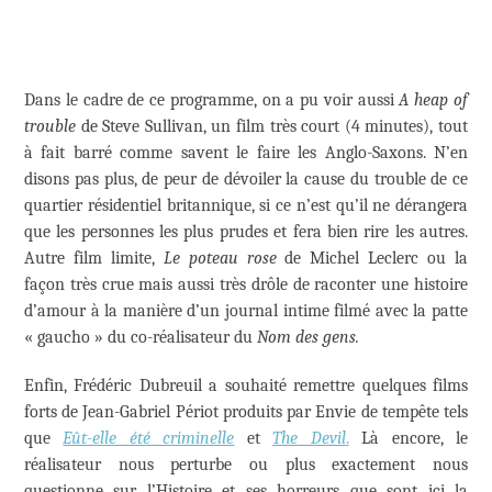
Dans le cadre de ce programme, on a pu voir aussi
A heap of
trouble
de Steve Sullivan, un film très court (4 minutes), tout
à fait barré comme savent le faire les Anglo-Saxons. N’en
disons pas plus, de peur de dévoiler la cause du trouble de ce
quartier résidentiel britannique, si ce n’est qu’il ne dérangera
que les personnes les plus prudes et fera bien rire les autres.
Autre film limite,
Le poteau rose
de Michel Leclerc ou la
façon très crue mais aussi très drôle de raconter une histoire
d’amour à la manière d’un journal intime filmé avec la patte
« gaucho » du co-réalisateur du
Nom des gens.
Enfin, Frédéric Dubreuil a souhaité remettre quelques films
forts de Jean-Gabriel Périot produits par Envie de tempête tels
que
Eût-elle été criminelle
et
The Devil
.
Là encore, le
réalisateur nous perturbe ou plus exactement nous
questionne sur l’Histoire et ses horreurs que sont ici la