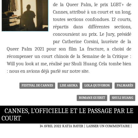
de la Queer Palm, le prix LGBT+ de
Cannes, attribué à un court et un long,
toutes sections confondues. 12 courts,
répartis dans différentes sections,
concouraient au prix. Le Jury, présidé
par Catherine Corsini, lauréate de la
Queer Palm 2021 pour son film La fracture, a choisi de
récompenser un court chinois de la Semaine de la Critique :
Will you look at me, réalisé par Shuli Huang. Cela tombe bien
: nous en avions déjà parlé sur notre site.
FESTIVAL DE CANNES
LISE AKOKA
LOLA QUIVORON
PALMARÈS
ROMANE GUERET
SHULI HUANG
CANNES, L’OFFICIELLE ET LE PASSAGE PAR LE
COURT
14 AVRIL 2022
KATIA BAYER
LAISSER UN COMMENTAIRE
|