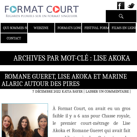
Recherche
ALLER AU CONTENU
QUI SOMMES-NOUS ?
WEBZINE
FORMATS LONGS
FESTIVAL FORMAT COURT
FILMS EN LIGNE
CONTACT
ARCHIVES PAR MOT-CLÉ : LISE AKOKA
ROMANE GUERET, LISE AKOKA ET MARINE
ALARIC AUTOUR DES PIRES
7 DÉCEMBRE 2022
KATIA BAYER
LAISSER UN COMMENTAIRE
|
À Format Court, on avait eu un gros
faible il y a 6 ans pour Chasse royale,
le premier court-métrage de Lise
Akoka et Romane Gueret qui avait fait