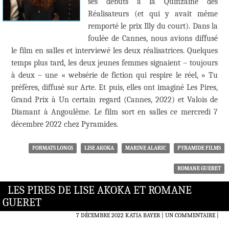
ses débuts à la Quinzaine des
Réalisateurs (et qui y avait même
remporté le prix Illy du court). Dans la
foulée de Cannes, nous avions diffusé
le film en salles et interviewé les deux réalisatrices. Quelques
temps plus tard, les deux jeunes femmes signaient – toujours
à deux – une « websérie de fiction qui respire le réel, » Tu
préfères, diffusé sur Arte. Et puis, elles ont imaginé Les Pires,
Grand Prix à Un certain regard (Cannes, 2022) et Valois de
Diamant à Angoulême. Le film sort en salles ce mercredi 7
décembre 2022 chez Pyramides.
FORMATS LONGS
LISE AKOKA
MARINE ALARIC
PYRAMIDE FILMS
ROMANE GUERET
LES PIRES DE LISE AKOKA ET ROMANE
GUERET
7 DÉCEMBRE 2022
KATIA BAYER
UN COMMENTAIRE
|