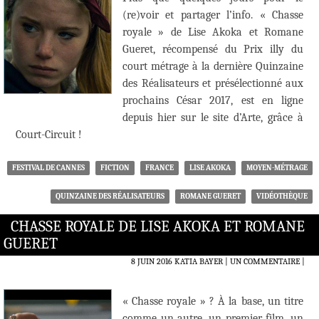
(re)voir et partager l’info. « Chasse
royale » de Lise Akoka et Romane
Gueret, récompensé du Prix illy du
court métrage à la dernière Quinzaine
des Réalisateurs et présélectionné aux
prochains César 2017, est en ligne
depuis hier sur le site d’Arte, grâce à
Court-Circuit !
FESTIVAL DE CANNES
FICTION
FRANCE
LISE AKOKA
MOYEN-MÉTRAGE
QUINZAINE DES RÉALISATEURS
ROMANE GUERET
VIDÉOTHÈQUE
CHASSE ROYALE DE LISE AKOKA ET ROMANE
GUERET
8 JUIN 2016
KATIA BAYER
UN COMMENTAIRE
|
« Chasse royale » ? À la base, un titre
comme un autre, un premier film, un