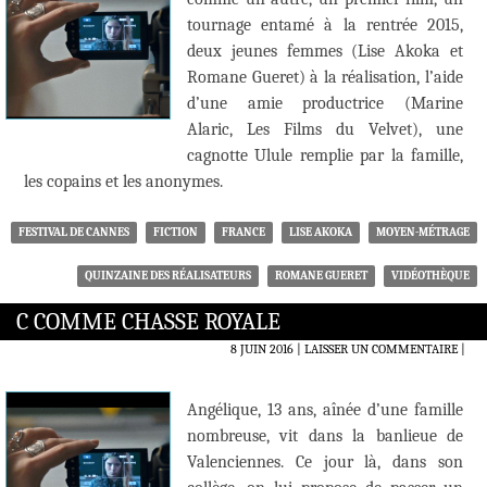
tournage entamé à la rentrée 2015,
deux jeunes femmes (Lise Akoka et
Romane Gueret) à la réalisation, l’aide
d’une amie productrice (Marine
Alaric, Les Films du Velvet), une
cagnotte Ulule remplie par la famille,
les copains et les anonymes.
FESTIVAL DE CANNES
FICTION
FRANCE
LISE AKOKA
MOYEN-MÉTRAGE
QUINZAINE DES RÉALISATEURS
ROMANE GUERET
VIDÉOTHÈQUE
C COMME CHASSE ROYALE
8 JUIN 2016
LAISSER UN COMMENTAIRE
|
Angélique, 13 ans, aînée d’une famille
nombreuse, vit dans la banlieue de
Valenciennes. Ce jour là, dans son