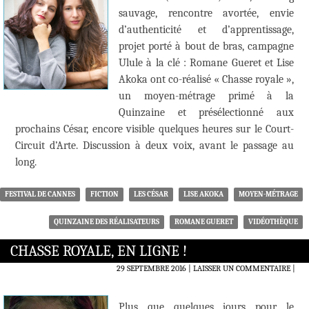
sauvage, rencontre avortée, envie
d’authenticité et d’apprentissage,
projet porté à bout de bras, campagne
Ulule à la clé : Romane Gueret et Lise
Akoka ont co-réalisé « Chasse royale »,
un moyen-métrage primé à la
Quinzaine et présélectionné aux
prochains César, encore visible quelques heures sur le Court-
Circuit d’Arte. Discussion à deux voix, avant le passage au
long.
FESTIVAL DE CANNES
FICTION
LES CÉSAR
LISE AKOKA
MOYEN-MÉTRAGE
QUINZAINE DES RÉALISATEURS
ROMANE GUERET
VIDÉOTHÈQUE
CHASSE ROYALE, EN LIGNE !
29 SEPTEMBRE 2016
LAISSER UN COMMENTAIRE
|
Plus que quelques jours pour le