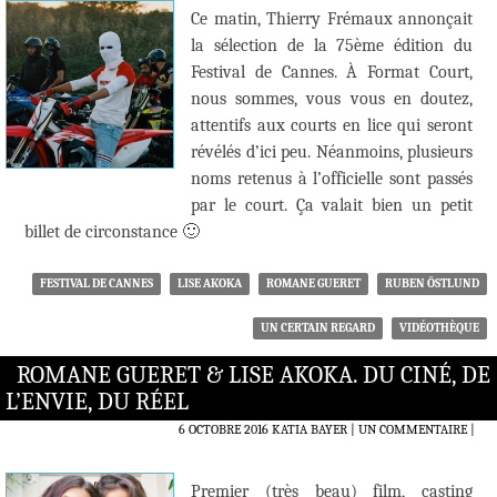
Ce matin, Thierry Frémaux annonçait
la sélection de la 75ème édition du
Festival de Cannes. À Format Court,
nous sommes, vous vous en doutez,
attentifs aux courts en lice qui seront
révélés d’ici peu. Néanmoins, plusieurs
noms retenus à l’officielle sont passés
par le court. Ça valait bien un petit
billet de circonstance 🙂
FESTIVAL DE CANNES
LISE AKOKA
ROMANE GUERET
RUBEN ÖSTLUND
UN CERTAIN REGARD
VIDÉOTHÈQUE
ROMANE GUERET & LISE AKOKA. DU CINÉ, DE
L’ENVIE, DU RÉEL
6 OCTOBRE 2016
KATIA BAYER
UN COMMENTAIRE
|
Premier (très beau) film, casting