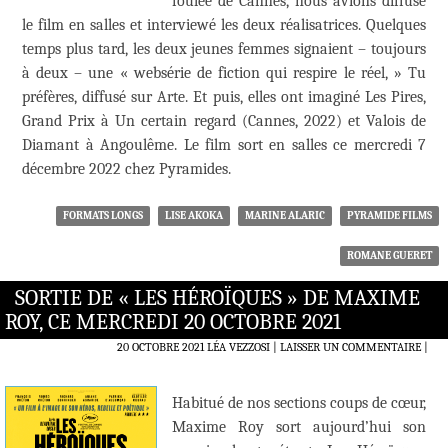
foulée de Cannes, nous avions diffusé
le film en salles et interviewé les deux réalisatrices. Quelques
temps plus tard, les deux jeunes femmes signaient – toujours
à deux – une « websérie de fiction qui respire le réel, » Tu
préfères, diffusé sur Arte. Et puis, elles ont imaginé Les Pires,
Grand Prix à Un certain regard (Cannes, 2022) et Valois de
Diamant à Angoulême. Le film sort en salles ce mercredi 7
décembre 2022 chez Pyramides.
FORMATS LONGS
LISE AKOKA
MARINE ALARIC
PYRAMIDE FILMS
ROMANE GUERET
SORTIE DE « LES HÉROÏQUES » DE MAXIME
ROY, CE MERCREDI 20 OCTOBRE 2021
20 OCTOBRE 2021
LÉA VEZZOSI
LAISSER UN COMMENTAIRE
|
Habitué de nos sections coups de cœur,
Maxime Roy sort aujourd’hui son