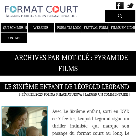
Recherche
ALLER AU CONTENU
QUI SOMMES-NOUS ?
WEBZINE
FORMATS LONGS
FESTIVAL FORMAT COURT
FILMS EN LIGNE
CONTACT
ARCHIVES PAR MOT-CLÉ : PYRAMIDE
FILMS
LE SIXIÈME ENFANT DE LÉOPOLD LEGRAND
8 FÉVRIER 2023
POLINA KHACHATUROVA
LAISSER UN COMMENTAIRE
|
Avec Le Sixième enfant, sorti en DVD
ce 7 février, Léopold Legrand signe un
thriller intimiste, qui marque son
passage du format court au long. Le