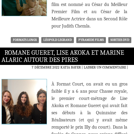
film est nommé au César du Meilleur
Premier Film et au César de la
Meilleure Actrice dans un Second Rôle
pour Judith Chemla.
FORMATS LONGS
LÉOPOLD LEGRAND
PYRAMIDE FILMS
SORTIES DVD
ROMANE GUERET, LISE AKOKA ET MARINE
ALARIC AUTOUR DES PIRES
7 DÉCEMBRE 2022
KATIA BAYER
LAISSER UN COMMENTAIRE
|
À Format Court, on avait eu un gros
faible il y a 6 ans pour Chasse royale,
le premier court-métrage de Lise
Akoka et Romane Gueret qui avait fait
ses débuts à la Quinzaine des
Réalisateurs (et qui y avait même
remporté le prix Illy du court). Dans la