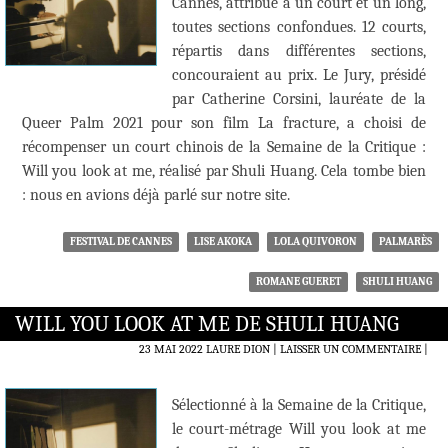
Cannes, attribué à un court et un long,
toutes sections confondues. 12 courts,
répartis dans différentes sections,
concouraient au prix. Le Jury, présidé
par Catherine Corsini, lauréate de la
Queer Palm 2021 pour son film La fracture, a choisi de
récompenser un court chinois de la Semaine de la Critique :
Will you look at me, réalisé par Shuli Huang. Cela tombe bien
: nous en avions déjà parlé sur notre site.
FESTIVAL DE CANNES
LISE AKOKA
LOLA QUIVORON
PALMARÈS
ROMANE GUERET
SHULI HUANG
WILL YOU LOOK AT ME DE SHULI HUANG
23 MAI 2022
LAURE DION
LAISSER UN COMMENTAIRE
|
Sélectionné à la Semaine de la Critique,
le court-métrage Will you look at me