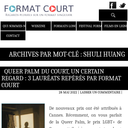
Recherche
ALLER AU CONTENU
QUI SOMMES-NOUS ?
WEBZINE
FORMATS LONGS
FESTIVAL FORMAT COURT
FILMS EN LIGNE
CONTACT
ARCHIVES PAR MOT-CLÉ : SHULI HUANG
QUEER PALM DU COURT, UN CERTAIN
REGARD : 3 LAURÉATS REPÉRÉS PAR FORMAT
COURT
28 MAI 2022
LAISSER UN COMMENTAIRE
|
De nouveaux prix ont été attribués à
Cannes. Récemment, on vous parlait
de la Queer Palm, le prix LGBT+ de