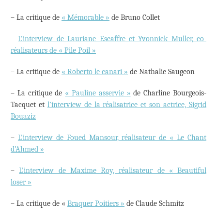
– La critique de
« Mémorable »
de Bruno Collet
–
L’interview de Lauriane Escaffre et Yvonnick Muller, co-
réalisateurs de « Pile Poil »
– La critique de
« Roberto le canari »
de Nathalie Saugeon
– La critique de
« Pauline asservie »
de Charline Bourgeois-
Tacquet et
l’interview de la réalisatrice et son actrice, Sigrid
Bouaziz
–
L’interview de Foued Mansour, réalisateur de « Le Chant
d’Ahmed »
–
L’interview de Maxime Roy, réalisateur de « Beautiful
loser »
– La critique de «
Braquer Poitiers »
de Claude Schmitz