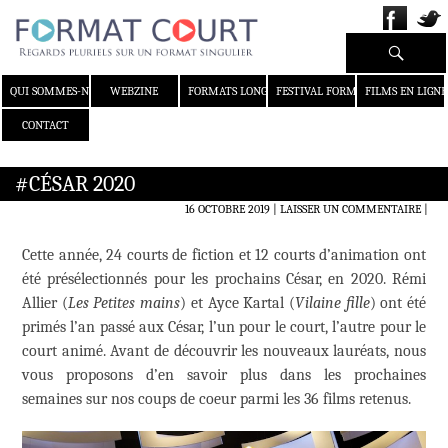
Recherche
ALLER AU CONTENU
QUI SOMMES-NOUS ?
WEBZINE
FORMATS LONGS
FESTIVAL FORMAT COURT
FILMS EN LIGNE
CONTACT
#CÉSAR 2020
16 OCTOBRE 2019
LAISSER UN COMMENTAIRE
|
Cette année, 24 courts de fiction et 12 courts d’animation ont
été présélectionnés pour les prochains César, en 2020. Rémi
Allier (
Les Petites mains
) et Ayce Kartal (
Vilaine fille
) ont été
primés l’an passé aux César, l’un pour le court, l’autre pour le
court animé. Avant de découvrir les nouveaux lauréats, nous
vous proposons d’en savoir plus dans les prochaines
semaines sur nos coups de coeur parmi les 36 films retenus.