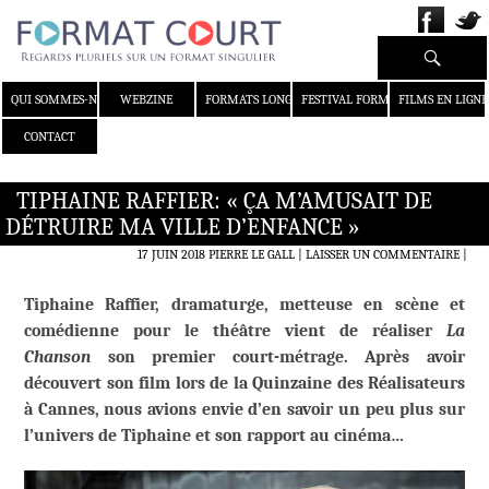
Recherche
ALLER AU CONTENU
QUI SOMMES-NOUS ?
WEBZINE
FORMATS LONGS
FESTIVAL FORMAT COURT
FILMS EN LIGNE
CONTACT
TIPHAINE RAFFIER: « ÇA M’AMUSAIT DE
DÉTRUIRE MA VILLE D’ENFANCE »
17 JUIN 2018
PIERRE LE GALL
LAISSER UN COMMENTAIRE
|
Tiphaine Raffier, dramaturge, metteuse en scène et
comédienne pour le théâtre vient de réaliser
La
Chanson
son premier court-métrage. Après avoir
découvert son film lors de la Quinzaine des Réalisateurs
à Cannes, nous avions envie d’en savoir un peu plus sur
l’univers de Tiphaine et son rapport au cinéma…