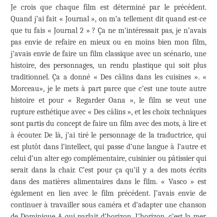
Je crois que chaque film est déterminé par le précédent.
Quand j’ai fait « Journal », on m’a tellement dit quand est-ce
que tu fais « Journal 2 » ? Ça ne m’intéressait pas, je n’avais
pas envie de refaire en mieux ou en moins bien mon film,
j’avais envie de faire un film classique avec un scénario, une
histoire, des personnages, un rendu plastique qui soit plus
traditionnel. Ça a donné « Des câlins dans les cuisines ». «
Morceau», je le mets à part parce que c’est une toute autre
histoire et pour « Regarder Oana », le film se veut une
rupture esthétique avec « Des câlins », et les choix techniques
sont partis du concept de faire un film avec des mots, à lire et
à écouter. De là, j’ai tiré le personnage de la traductrice, qui
est plutôt dans l’intellect, qui passe d’une langue à l’autre et
celui d’un alter ego complémentaire, cuisinier ou pâtissier qui
serait dans la chair. C’est pour ça qu’il y a des mots écrits
dans des matières alimentaires dans le film. « Vasco » est
également en lien avec le film précédent. J’avais envie de
continuer à travailler sous caméra et d’adapter une chanson
de Dominique A qui parlait d’horizon. L’horizon, c’est la mer,