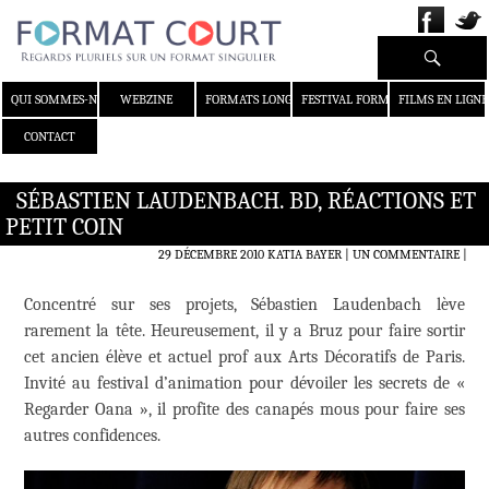
Recherche
ALLER AU CONTENU
QUI SOMMES-NOUS ?
WEBZINE
FORMATS LONGS
FESTIVAL FORMAT COURT
FILMS EN LIGNE
CONTACT
SÉBASTIEN LAUDENBACH. BD, RÉACTIONS ET
PETIT COIN
29 DÉCEMBRE 2010
KATIA BAYER
UN COMMENTAIRE
|
Concentré sur ses projets, Sébastien Laudenbach lève
rarement la tête. Heureusement, il y a Bruz pour faire sortir
cet ancien élève et actuel prof aux Arts Décoratifs de Paris.
Invité au festival d’animation pour dévoiler les secrets de «
Regarder Oana », il profite des canapés mous pour faire ses
autres confidences.