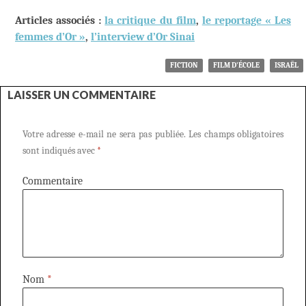
Articles associés :
la critique du film
,
le reportage « Les
femmes d’Or »
,
l’interview d’Or Sinai
FICTION
FILM D'ÉCOLE
ISRAËL
LAISSER UN COMMENTAIRE
Votre adresse e-mail ne sera pas publiée.
Les champs obligatoires
sont indiqués avec
*
Commentaire
Nom
*