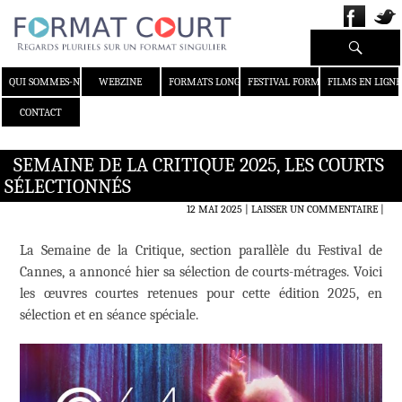
Recherche
ALLER AU CONTENU
QUI SOMMES-NOUS ?
WEBZINE
FORMATS LONGS
FESTIVAL FORMAT COURT
FILMS EN LIGNE
CONTACT
SEMAINE DE LA CRITIQUE 2025, LES COURTS
SÉLECTIONNÉS
12 MAI 2025
LAISSER UN COMMENTAIRE
|
La Semaine de la Critique, section parallèle du Festival de
Cannes, a annoncé hier sa sélection de courts-métrages. Voici
les œuvres courtes retenues pour cette édition 2025, en
sélection et en séance spéciale.