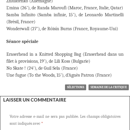
Zhluktenko (Allemagne)
L’mina (26’), de Randa Maroufi (Maroc, France, Italie, Qatar)
Samba Infinito (Samba infinie, 15’), de Leonardo Martinelli
(Brésil, France)
Wonderwall (27’), de Róisín Burns (France, Royaume‑Uni)
Séance spéciale
Eraserhead in a Knitted Shopping Bag (Eraserhead dans un
filet à provisions, 19’), de Lili Koss (Bulgarie)
No Skate ! (24’), de Guil Sela (France)
Une fugue (To the Woods, 15’), d’Agnès Patron (France)
SÉLECTIONS
SEMAINE DE LA CRITIQUE
LAISSER UN COMMENTAIRE
Votre adresse e-mail ne sera pas publiée.
Les champs obligatoires
sont indiqués avec
*