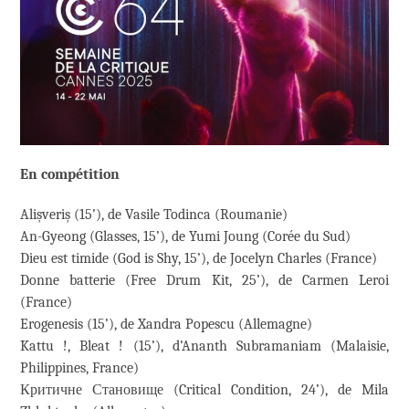
En compétition
Alișveriș (15’), de Vasile Todinca (Roumanie)
An-Gyeong (Glasses, 15’), de Yumi Joung (Corée du Sud)
Dieu est timide (God is Shy, 15’), de Jocelyn Charles (France)
Donne batterie (Free Drum Kit, 25’), de Carmen Leroi
(France)
Erogenesis (15’), de Xandra Popescu (Allemagne)
Kattu !, Bleat ! (15’), d’Ananth Subramaniam (Malaisie,
Philippines, France)
Критичне Становище (Critical Condition, 24’), de Mila