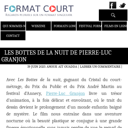
Recherche
ALLER AU CONTENU
QUI SOMMES-NOUS ?
WEBZINE
FORMATS LONGS
FESTIVAL FORMAT COURT
FILMS EN LIGNE
CONTACT
LES BOTTES DE LA NUIT DE PIERRE-LUC
GRANJON
19 JUIN 2025
ANOUK AIT OUADDA
LAISSER UN COMMENTAIRE
|
Avec
Les Bottes de la nuit
, gagnant du Cristal du court-
métrage, du Prix du Public et du Prix André Martin au
festival d’Annecy,
Pierre-Luc Granjon
livre un trésor
d’animation, à la fois délicat et envoûtant, où le trait du
dessin devient le prolongement d’un monde enfantin baigné
de mystère. Le film nous entraîne dans une aventure
nocturne où la beauté plastique se conjugue à une grande
finesse émotionnelle, sans jamais perdre de vue le regard de