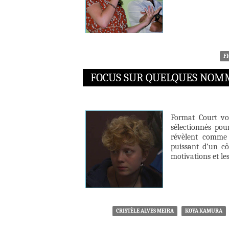
F
FOCUS SUR QUELQUES NOMM
Format Court vo
sélectionnés pou
révèlent comme 
puissant d’un cô
motivations et le
CRISTÈLE ALVES MEIRA
KOYA KAMURA