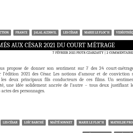
ICTION
FRANCE
JALAL ALTAWIL
LES CÉSAR
MARIE LE FLOC’H
VIDÉOTHÈ
ÉS AUX CÉSAR 2021 DU COURT MÉTRAGE
7 FÉVRIER 2021
PIOTR CZARZASTY
2 COMMENTAIRE
us propose de donner son sentiment sur 7 des 24 court-métrag
r l’édition 2021 des César. Les notions d’amour et de conviction 
les deux principaux fils conducteurs de ces films. Un sentime
té, une idée solidement ancrée de l’autre – tous deux justifiant l
s actes des personnages.
LES CÉSAR
LOÏC BARCHÉ
MAÏTÉ SONNET
MARIE LE FLOC’H
MATHILDE PRO