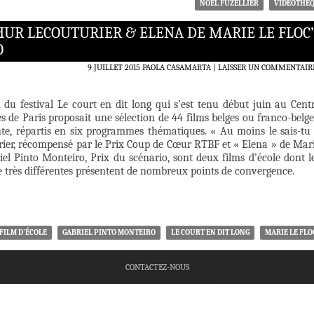
NOËL FUZELLIER
VIDÉOTHÈ
THUR LECOUTURIER & ELENA DE MARIE LE FLOC
O
9 JUILLET 2015
PAOLA CASAMARTA
LAISSER UN COMMENTAIR
 du festival Le court en dit long qui s’est tenu début juin au Cent
s de Paris proposait une sélection de 44 films belges ou franco-belge
nte, répartis en six programmes thématiques. « Au moins le sais-tu
rier, récompensé par le Prix Coup de Cœur RTBF et « Elena » de Mar
iel Pinto Monteiro, Prix du scénario, sont deux films d’école dont l
e très différentes présentent de nombreux points de convergence.
FILM D'ÉCOLE
GABRIEL PINTO MONTEIRO
LE COURT EN DIT LONG
MARIE LE FLO
CONTACTEZ-NOUS