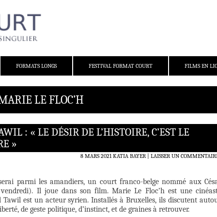
FORMATS LONGS
FESTIVAL FORMAT COURT
FILMS EN LI
MARIE LE FLOC’H
WIL : « LE DÉSIR DE L’HISTOIRE, C’EST LE
RE »
8 MARS 2021
KATIA BAYER
LAISSER UN COMMENTAIR
e serai parmi les amandiers, un court franco-belge nommé aux Cés
 vendredi). Il joue dans son film. Marie Le Floc’h est une cinéas
l Tawil est un acteur syrien. Installés à Bruxelles, ils discutent auto
iberté, de geste politique, d’instinct, et de graines à retrouver.