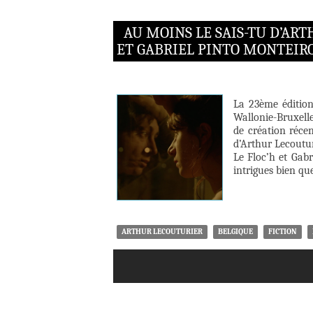
AU MOINS LE SAIS-TU D’AR
ET GABRIEL PINTO MONTEIR
La 23ème édition
Wallonie-Bruxelle
de création réce
d’Arthur Lecoutu
Le Floc’h et Gabr
intrigues bien qu
ARTHUR LECOUTURIER
BELGIQUE
FICTION