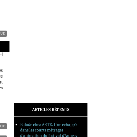
ACTUALITÉS
CRITIQUES
DOSSIERS
INTERVIEWS
REPORTAGES
QUE
SORTIES DVD
FORMATS LONGS
S
|
FESTIVAL FORMAT COURT
es
FILMS EN LIGNE
se
nt
CONTACT
es
ARTICLES RÉCENTS
Balade chez ARTE. Une échappée
FIT
dans les courts métrages
d’animation du festival d’Annecy