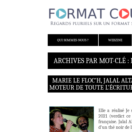
ALLER AU CONTENU
QUI SOMMES-NOUS ?
WEBZINE
ARCHIVES PAR MOT-CLÉ : 
MARIE LE FLOC’H, JALAL ALTA
MOTEUR DE TOUTE L’ÉCRITU
Elle a réalisé J
2021 (verdict ce
française. Jalal A
d’un thé noir de l