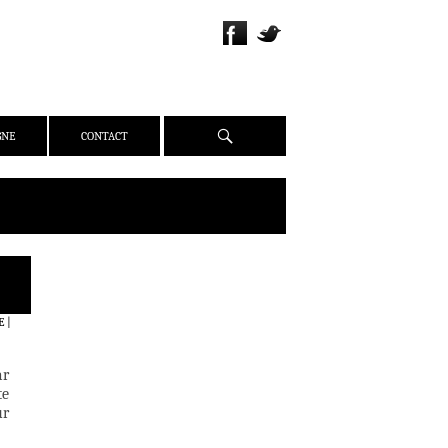
Recherche
GNE
CONTACT
QUI SOMMES-NOUS ?
PRÉSENTATION
E
|
ÉQUIPE
PRESSE
ar
PARTENAIRES
te
ur
WEBZINE