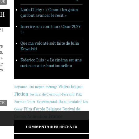
QUE
Louis Clichy : « Ce sont les gestes
’H
qui font avancer le récit »
Inscrire son court aux César 2027
E
|
✨
Que ma volonté soit faite de Julia
re
Kowalski
s,
 »
Federico Luis : « Le cinéma est une
ie
sorte de carte émotionnelle »
es
Vidéothèque
Royaume-Uni
moyen-métrage
Fiction
Festival de Clermont-Ferrand
Prix
Documentaire
Format Court
Expérimental
Les
C’H
Film d'école
Belgique
Festival de
César
Animation
France
Cannes
COMMENTAIRES RÉCENTS