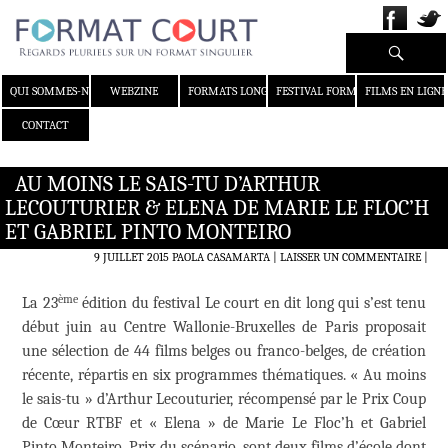
Recherche
ALLER AU CONTENU
QUI SOMMES-NOUS ?
WEBZINE
FORMATS LONGS
FESTIVAL FORMAT COURT
FILMS EN LIGNE
CONTACT
AU MOINS LE SAIS-TU D’ARTHUR
LECOUTURIER & ELENA DE MARIE LE FLOC’H
ET GABRIEL PINTO MONTEIRO
9 JUILLET 2015
PAOLA CASAMARTA
LAISSER UN COMMENTAIRE
|
ème
La 23
édition du festival Le court en dit long qui s’est tenu
début juin au Centre Wallonie-Bruxelles de Paris proposait
une sélection de 44 films belges ou franco-belges, de création
récente, répartis en six programmes thématiques. « Au moins
le sais-tu » d’Arthur Lecouturier, récompensé par le Prix Coup
de Cœur RTBF et « Elena » de Marie Le Floc’h et Gabriel
Pinto Monteiro, Prix du scénario, sont deux films d’école dont