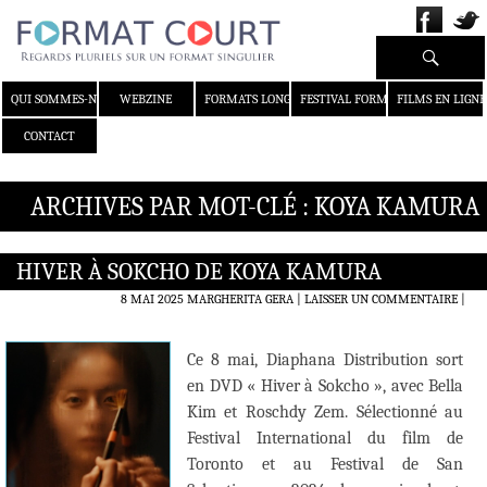
Recherche
ALLER AU CONTENU
QUI SOMMES-NOUS ?
WEBZINE
FORMATS LONGS
FESTIVAL FORMAT COURT
FILMS EN LIGNE
CONTACT
ARCHIVES PAR MOT-CLÉ : KOYA KAMURA
HIVER À SOKCHO DE KOYA KAMURA
8 MAI 2025
MARGHERITA GERA
LAISSER UN COMMENTAIRE
|
Ce 8 mai, Diaphana Distribution sort
en DVD « Hiver à Sokcho », avec Bella
Kim et Roschdy Zem. Sélectionné au
Festival International du film de
Toronto et au Festival de San