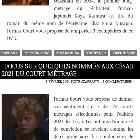
Sebastian en 2024, le premier long-
métrage du réalisateur franco-
japonais Koya Kamura est tiré du
roman du même nom de l’écrivaine Elisa Shua Dusapin.
Format Court vous propose de remporter 3 exemplaires de ce
DVD.
DIAPHANA
FORMATS LONGS
KOYA KAMURA
SORTIES DVD
VIDÉOTHÈQUE
FOCUS SUR QUELQUES NOMMÉS AUX CÉSAR
2021 DU COURT MÉTRAGE
7 FÉVRIER 2021
PIOTR CZARZASTY
2 COMMENTAIRES
|
Format Court vous propose de donner
son sentiment sur 7 des 24 court-
métrages sélectionnés pour l’édition
2021 des César. Les notions d’amour et
de conviction se révèlent comme les
deux principaux fils conducteurs de