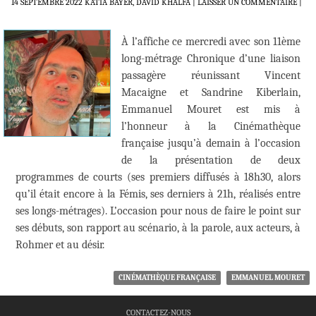
14 SEPTEMBRE 2022
KATIA BAYER, DAVID KHALFA
LAISSER UN COMMENTAIRE
|
À l’affiche ce mercredi avec son 11ème
long-métrage Chronique d’une liaison
passagère réunissant Vincent
Macaigne et Sandrine Kiberlain,
Emmanuel Mouret est mis à
l’honneur à la Cinémathèque
française jusqu’à demain à l’occasion
de la présentation de deux
programmes de courts (ses premiers diffusés à 18h30, alors
qu’il était encore à la Fémis, ses derniers à 21h, réalisés entre
ses longs-métrages). L’occasion pour nous de faire le point sur
ses débuts, son rapport au scénario, à la parole, aux acteurs, à
Rohmer et au désir.
CINÉMATHÈQUE FRANÇAISE
EMMANUEL MOURET
CONTACTEZ-NOUS