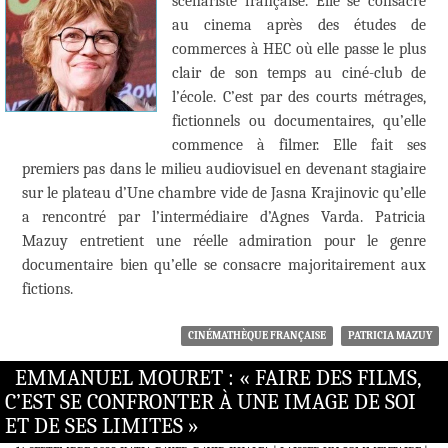
scénariste française. Elle se consacre
au cinema après des études de
commerces à HEC où elle passe le plus
clair de son temps au ciné-club de
l’école. C’est par des courts métrages,
fictionnels ou documentaires, qu’elle
commence à filmer. Elle fait ses
premiers pas dans le milieu audiovisuel en devenant stagiaire
sur le plateau d’Une chambre vide de Jasna Krajinovic qu’elle
a rencontré par l’intermédiaire d’Agnes Varda. Patricia
Mazuy entretient une réelle admiration pour le genre
documentaire bien qu’elle se consacre majoritairement aux
fictions.
CINÉMATHÈQUE FRANÇAISE
PATRICIA MAZUY
EMMANUEL MOURET : « FAIRE DES FILMS,
C’EST SE CONFRONTER À UNE IMAGE DE SOI
ET DE SES LIMITES »