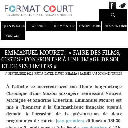
Recherche
ALLER AU CONTENU
QUI SOMMES-NOUS ?
WEBZINE
FORMATS LONGS
FESTIVAL FORMAT COURT
FILMS EN LIGNE
CONTACT
EMMANUEL MOURET : « FAIRE DES FILMS,
C’EST SE CONFRONTER À UNE IMAGE DE SOI
ET DE SES LIMITES »
14 SEPTEMBRE 2022
KATIA BAYER, DAVID KHALFA
LAISSER UN COMMENTAIRE
|
À l’affiche ce mercredi avec son 11ème long-métrage
Chronique d’une liaison passagère
réunissant Vincent
Macaigne et Sandrine Kiberlain, Emmanuel Mouret est
mis à l’honneur à la Cinémathèque française jusqu’à
demain à l’occasion de la présentation de deux
programmes de courts (
ses premiers
diffusés à 18h30,
alors qu’il était encore à la Fémis,
ses derniers
à 21h,