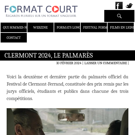
Recherche
ALLER AU CONTENU
QUI SOMMES-NOUS ?
WEBZINE
FORMATS LONGS
FESTIVAL FORMAT COURT
FILMS EN LIGNE
CONTACT
CLERMONT 2024, LE PALMARÈS
10 FÉVRIER 2024
LAISSER UN COMMENTAIRE
|
Voici la deuxième et dernière partie du palmarès officiel du
Festival de Clermont-Ferrand, constituée des prix remis par les
jurys officiels, étudiants et publics dans chacune des trois
compétitions.