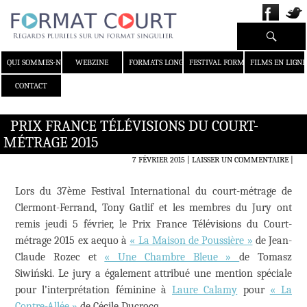
Recherche
ALLER AU CONTENU
QUI SOMMES-NOUS ?
WEBZINE
FORMATS LONGS
FESTIVAL FORMAT COURT
FILMS EN LIGNE
CONTACT
PRIX FRANCE TÉLÉVISIONS DU COURT-
MÉTRAGE 2015
7 FÉVRIER 2015
LAISSER UN COMMENTAIRE
|
Lors du 37ème Festival International du court-métrage de
Clermont-Ferrand, Tony Gatlif et les membres du Jury ont
remis jeudi 5 février, le Prix France Télévisions du Court-
métrage 2015 ex aequo à
« La Maison de Poussière »
de Jean-
Claude Rozec et
« Une Chambre Bleue »
de Tomasz
Siwiński. Le jury a également attribué une mention spéciale
pour l’interprétation féminine à
Laure Calamy
pour
« La
Contre-Allée »
de Cécile Ducrocq.